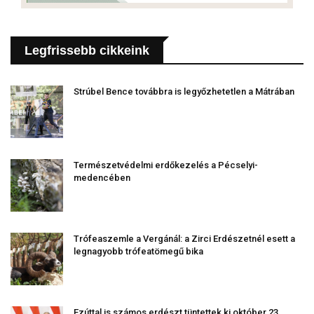
Legfrissebb cikkeink
Strúbel Bence továbbra is legyőzhetetlen a Mátrában
Természetvédelmi erdőkezelés a Pécselyi-
medencében
Trófeaszemle a Vergánál: a Zirci Erdészetnél esett a
legnagyobb trófeatömegű bika
Ezúttal is számos erdészt tüntettek ki október 23.