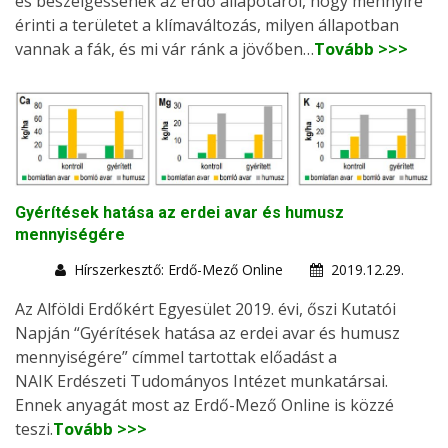
és beszélgessenek az erdő állapotáról, hogy mennyire
érinti a területet a klímaváltozás, milyen állapotban
vannak a fák, és mi vár ránk a jövőben…
Tovább >>>
Gyérítések hatása az erdei avar és humusz
mennyiségére
Hírszerkesztő: Erdő-Mező Online
2019.12.29.
Az Alföldi Erdőkért Egyesület 2019. évi, őszi Kutatói
Napján “Gyérítések hatása az erdei avar és humusz
mennyiségére” címmel tartottak előadást a
NAIK Erdészeti Tudományos Intézet munkatársai.
Ennek anyagát most az Erdő-Mező Online is közzé
teszi.
Tovább >>>