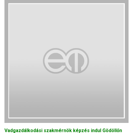
Vadgazdálkodási szakmérnök képzés indul Gödöllőn