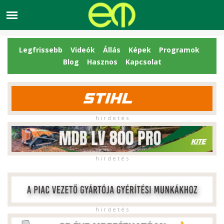
Legfrissebb
Videók
Állás
Képek
Programok
Blog
Hasznos
Kapcsolat
h i r d e t é s
h i r d e t é s
h i r d e t é s