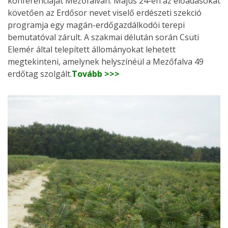
konferenciáját Mezőfalván. Május 24-én az előadásokat
követően az Erdősor nevet viselő erdészeti szekció
programja egy magán-erdőgazdálkodói terepi
bemutatóval zárult. A szakmai délután során Csuti
Elemér által telepített állományokat lehetett
megtekinteni, amelynek helyszínéül a Mezőfalva 49
erdőtag szolgált.
Tovább >>>