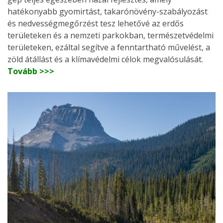
hatékonyabb gyomirtást, takarónövény-szabályozást
és nedvességmegőrzést tesz lehetővé az erdős
területeken és a nemzeti parkokban, természetvédelmi
területeken, ezáltal segítve a fenntartható művelést, a
zöld átállást és a klímavédelmi célok megvalósulását.
Tovább >>>