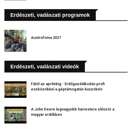
Erdészeti, vadászati programok
Austrofoma 2027
Erdészeti, vadászati videók
Fától az aprítékig - Erdőgazdálkodás profi
eszközökkel a géptámogatás küszöbén
A John Deere legnagyobb harvestere először a
magyar erdőkben