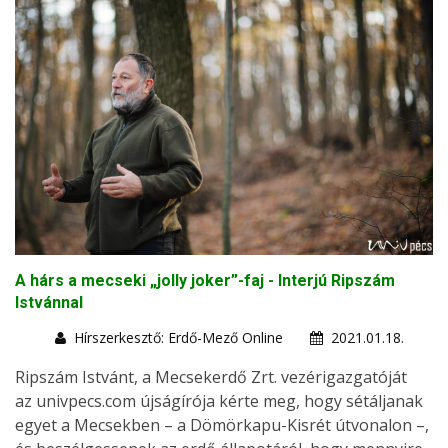
A hárs a mecseki „jolly joker”-faj - Interjú Ripszám
Istvánnal
Hírszerkesztő: Erdő-Mező Online
2021.01.18.
Ripszám Istvánt, a Mecsekerdő Zrt. vezérigazgatóját
az univpecs.com újságírója kérte meg, hogy sétáljanak
egyet a Mecsekben – a Dömörkapu-Kisrét útvonalon –,