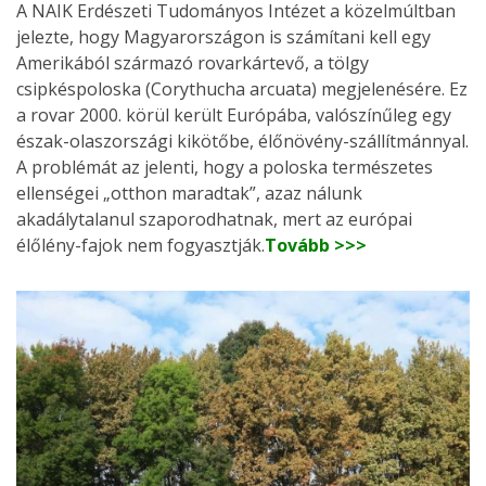
A NAIK Erdészeti Tudományos Intézet a közelmúltban
jelezte, hogy Magyarországon is számítani kell egy
Amerikából származó rovarkártevő, a tölgy
csipkéspoloska (Corythucha arcuata) megjelenésére. Ez
a rovar 2000. körül került Európába, valószínűleg egy
észak-olaszországi kikötőbe, élőnövény-szállítmánnyal.
A problémát az jelenti, hogy a poloska természetes
ellenségei „otthon maradtak”, azaz nálunk
akadálytalanul szaporodhatnak, mert az európai
élőlény-fajok nem fogyasztják.
Tovább >>>