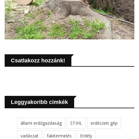
Csatlakozz hozzánk!
Leggyakoribb cimkék
állami erdőgazdaság
STIHL
erdészeti gép
vadászat
fakitermelés
Erdély