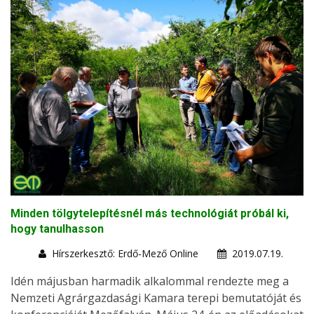
Minden tölgytelepítésnél más technológiát próbál ki,
hogy tanulhasson
Hírszerkesztő: Erdő-Mező Online
2019.07.19.
Idén májusban harmadik alkalommal rendezte meg a
Nemzeti Agrárgazdasági Kamara terepi bemutatóját és