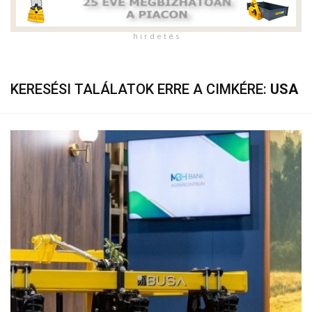
h i r d e t é s
KERESÉSI TALÁLATOK ERRE A CIMKÉRE:
USA