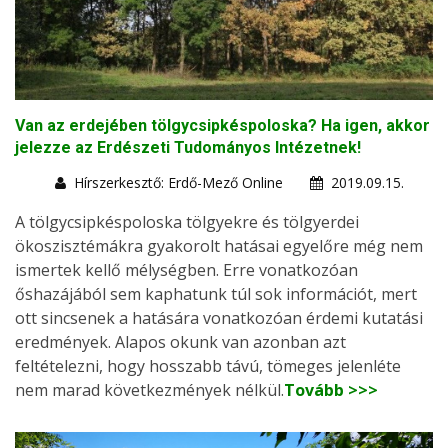
Van az erdejében tölgycsipkéspoloska? Ha igen, akkor
jelezze az Erdészeti Tudományos Intézetnek!
Hírszerkesztő: Erdő-Mező Online
2019.09.15.
A tölgycsipkéspoloska tölgyekre és tölgyerdei
ökoszisztémákra gyakorolt hatásai egyelőre még nem
ismertek kellő mélységben. Erre vonatkozóan
őshazájából sem kaphatunk túl sok információt, mert
ott sincsenek a hatására vonatkozóan érdemi kutatási
eredmények. Alapos okunk van azonban azt
feltételezni, hogy hosszabb távú, tömeges jelenléte
nem marad következmények nélkül.
Tovább >>>