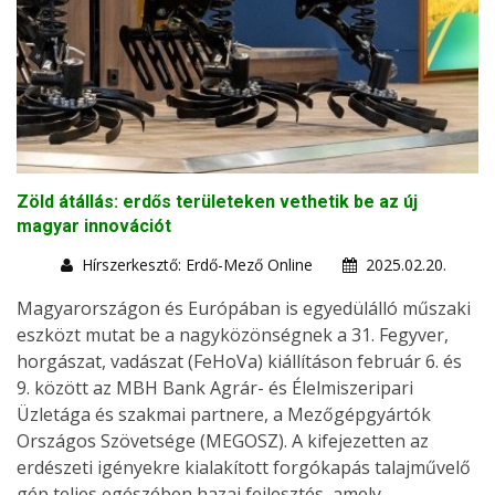
Zöld átállás: erdős területeken vethetik be az új
magyar innovációt
Hírszerkesztő: Erdő-Mező Online
2025.02.20.
Magyarországon és Európában is egyedülálló műszaki
eszközt mutat be a nagyközönségnek a 31. Fegyver,
horgászat, vadászat (FeHoVa) kiállításon február 6. és
9. között az MBH Bank Agrár- és Élelmiszeripari
Üzletága és szakmai partnere, a Mezőgépgyártók
Országos Szövetsége (MEGOSZ). A kifejezetten az
erdészeti igényekre kialakított forgókapás talajművelő
gép teljes egészében hazai fejlesztés, amely