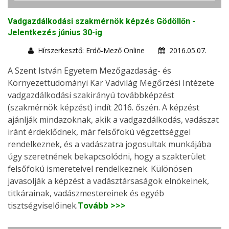
Vadgazdálkodási szakmérnök képzés Gödöllőn -
Jelentkezés június 30-ig
Hírszerkesztő: Erdő-Mező Online
2016.05.07.
A Szent István Egyetem Mezőgazdaság- és
Környezettudományi Kar Vadvilág Megőrzési Intézete
vadgazdálkodási szakirányú továbbképzést
(szakmérnök képzést) indít 2016. őszén. A képzést
ajánlják mindazoknak, akik a vadgazdálkodás, vadászat
iránt érdeklődnek, már felsőfokú végzettséggel
rendelkeznek, és a vadászatra jogosultak munkájába
úgy szeretnének bekapcsolódni, hogy a szakterület
felsőfokú ismereteivel rendelkeznek. Különösen
javasolják a képzést a vadásztársaságok elnökeinek,
titkárainak, vadászmestereinek és egyéb
tisztségviselőinek.
Tovább >>>