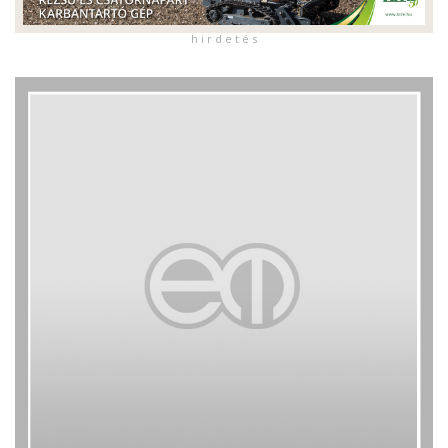
h i r d e t é s