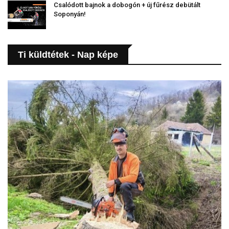
Csalódott bajnok a dobogón + új fűrész debütált
Soponyán!
Ti küldtétek - Nap képe