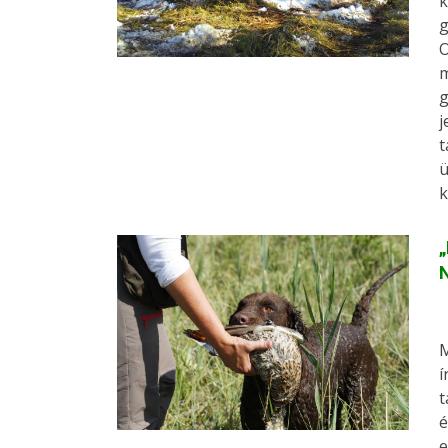
k
g
O
m
g
j
t
ü
k
„
N
M
í
t
é
e