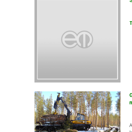
S
G
A