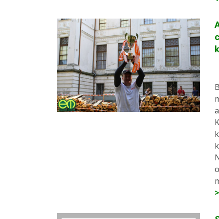
A
c
k
B
m
a
K
k
k
N
o
m