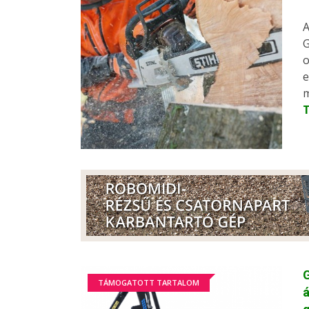
A
G
o
e
m
G
TÁMOGATOTT TARTALOM
á