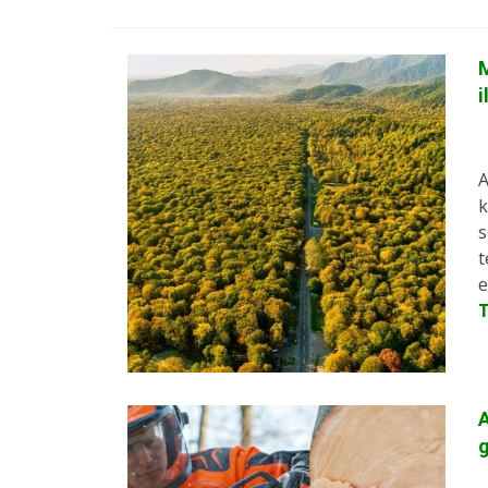
M
i
A
k
s
t
e
A