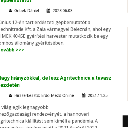
gépbemutatót
Gribek Dániel
2023.06.08.
únius 12-én tart erdészeti gépbemutatót a
echnitrade Kft. a Zala vármegyei Beleznán, ahol egy
IMEK 404SE gyérítési harvester mutatkozik be egy
ombos állomány gyérítésében.
Tovább >>>
agy hiányzókkal, de lesz Agritechnica a tavasz
kezdetén
Hírszerkesztő: Erdő-Mező Online
2021.11.25.
 világ egik legnagyobb
ezőgazdasági rendezvényét, a hannoveri
gritechnica kiállítást sem kíméli a pandémia. A
oronavírus-járvány miatt a 2021 őszéről 2022