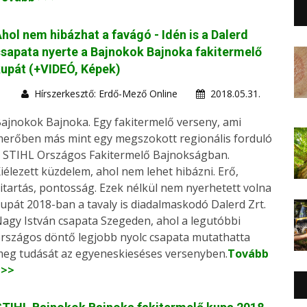
hol nem hibázhat a favágó - Idén is a Dalerd
sapata nyerte a Bajnokok Bajnoka fakitermelő
upát (+VIDEÓ, Képek)
Hírszerkesztő: Erdő-Mező Online
2018.05.31.
ajnokok Bajnoka. Egy fakitermelő verseny, ami
erőben más mint egy megszokott regionális forduló
 STIHL Országos Fakitermelő Bajnokságban.
iélezett küzdelem, ahol nem lehet hibázni. Erő,
itartás, pontosság. Ezek nélkül nem nyerhetett volna
upát 2018-ban a tavaly is diadalmaskodó Dalerd Zrt.
agy István csapata Szegeden, ahol a legutóbbi
rszágos döntő legjobb nyolc csapata mutathatta
eg tudását az egyeneskieséses versenyben.
Tovább
>>>