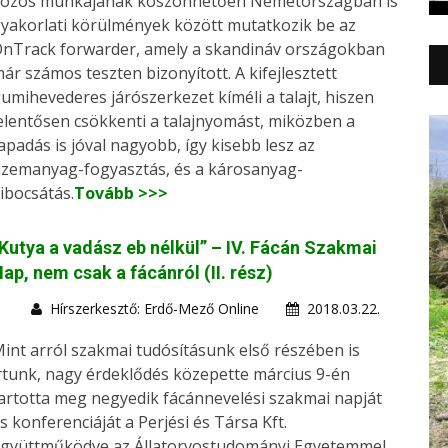
özös munkájának köszönhetően Németországban is
yakorlati körülmények között mutatkozik be az
nTrack forwarder, amely a skandináv országokban
ár számos teszten bizonyított. A kifejlesztett
umihevederes járószerkezet kíméli a talajt, hiszen
elentősen csökkenti a talajnyomást, miközben a
apadás is jóval nagyobb, így kisebb lesz az
zemanyag-fogyasztás, és a károsanyag-
ibocsátás.
Tovább >>>
Kutya a vadász eb nélkül” – IV. Fácán Szakmai
ap, nem csak a fácánról (II. rész)
Hírszerkesztő: Erdő-Mező Online
2018.03.22.
int arról szakmai tudósításunk első részében is
rtunk, nagy érdeklődés közepette március 9-én
artotta meg negyedik fácánnevelési szakmai napját
s konferenciáját a Perjési és Társa Kft.
gyüttműködve az Állatorvostudományi Egyetemmel,