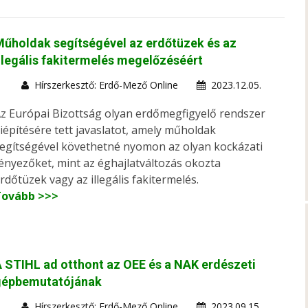
űholdak segítségével az erdőtüzek és az
llegális fakitermelés megelőzéséért
Hírszerkesztő: Erdő-Mező Online
2023.12.05.
z Európai Bizottság olyan erdőmegfigyelő rendszer
iépítésére tett javaslatot, amely műholdak
egítségével követhetné nyomon az olyan kockázati
ényezőket, mint az éghajlatváltozás okozta
rdőtüzek vagy az illegális fakitermelés.
Tovább >>>
 STIHL ad otthont az OEE és a NAK erdészeti
gépbemutatójának
Hírszerkesztő: Erdő-Mező Online
2023.09.15.