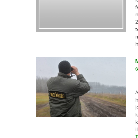
f
n
2
t
m
h
A
h
j
k
k
i