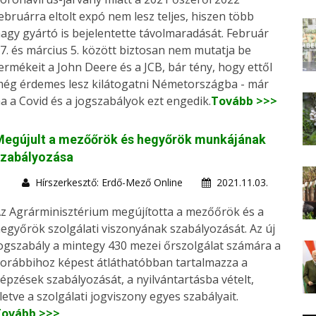
ebruárra eltolt expó nem lesz teljes, hiszen több
agy gyártó is bejelentette távolmaradását. Február
7. és március 5. között biztosan nem mutatja be
ermékeit a John Deere és a JCB, bár tény, hogy ettől
ég érdemes lesz kilátogatni Németországba - már
a a Covid és a jogszabályok ezt engedik.
Tovább >>>
Megújult a mezőőrök és hegyőrök munkájának
szabályozása
Hírszerkesztő: Erdő-Mező Online
2021.11.03.
z Agrárminisztérium megújította a mezőőrök és a
egyőrök szolgálati viszonyának szabályozását. Az új
ogszabály a mintegy 430 mezei őrszolgálat számára a
orábbihoz képest átláthatóbban tartalmazza a
épzések szabályozását, a nyilvántartásba vételt,
lletve a szolgálati jogviszony egyes szabályait.
Tovább >>>