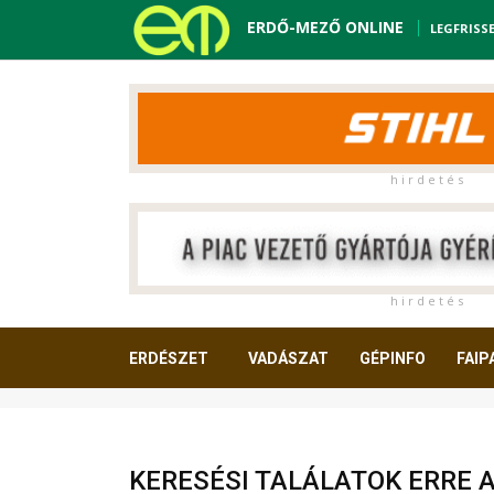
ERDŐ-MEZŐ ONLINE
LEGFRISS
h i r d e t é s
h i r d e t é s
ERDÉSZET
VADÁSZAT
GÉPINFO
FAIP
OLVASNIVALÓ
KERESÉSI TALÁLATOK ERRE 