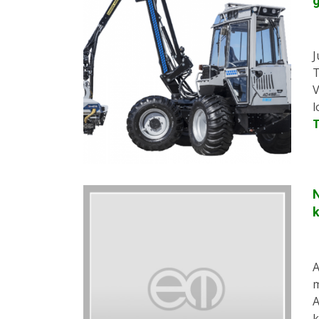
J
T
V
l
N
A
m
A
k