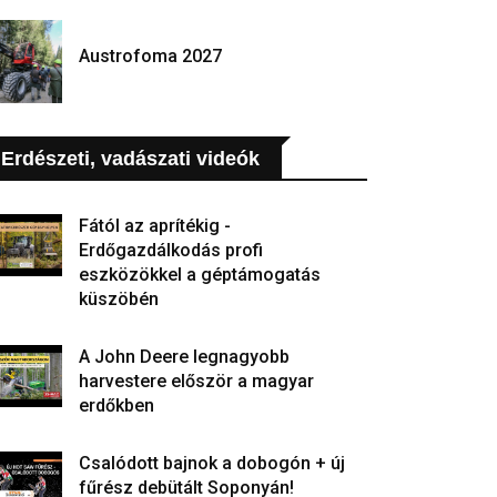
Austrofoma 2027
Erdészeti, vadászati videók
Fától az aprítékig -
Erdőgazdálkodás profi
eszközökkel a géptámogatás
küszöbén
A John Deere legnagyobb
harvestere először a magyar
erdőkben
Csalódott bajnok a dobogón + új
fűrész debütált Soponyán!