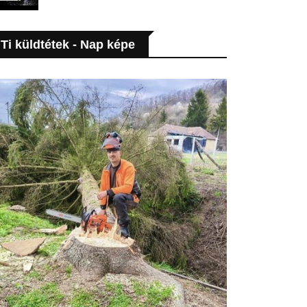
Ti küldtétek - Nap képe