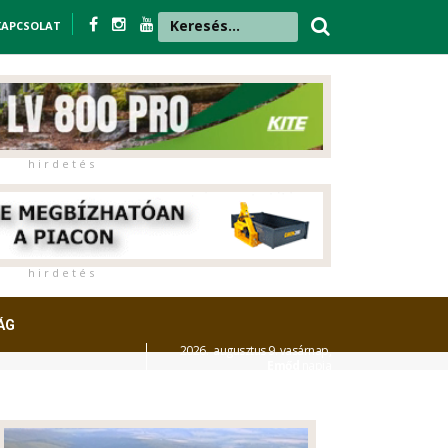
KAPCSOLAT
h i r d e t é s
h i r d e t é s
ÁG
2026. augusztus 9. vasárnap,
Emőd
napja