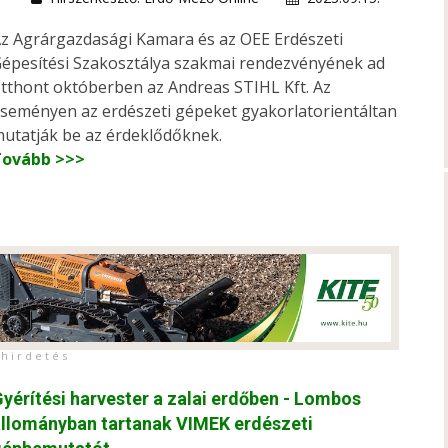
z Agrárgazdasági Kamara és az OEE Erdészeti
épesítési Szakosztálya szakmai rendezvényének ad
tthont októberben az Andreas STIHL Kft. Az
seményen az erdészeti gépeket gyakorlatorientáltan
utatják be az érdeklődőknek.
Tovább >>>
h i r d e t é s
yérítési harvester a zalai erdőben - Lombos
llományban tartanak VIMEK erdészeti