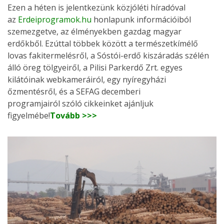
Ezen a héten is jelentkezünk közjóléti híradóval
az
Erdeiprogramok.hu
honlapunk információiból
szemezgetve, az élményekben gazdag magyar
erdőkből. Ezúttal többek között a természetkímélő
lovas fakitermelésről, a Sóstói-erdő kiszáradás szélén
álló öreg tölgyeiről, a Pilisi Parkerdő Zrt. egyes
kilátóinak webkameráiról, egy nyíregyházi
őzmentésről, és a SEFAG decemberi
programjairól szóló cikkeinket ajánljuk
figyelmébe!
Tovább >>>