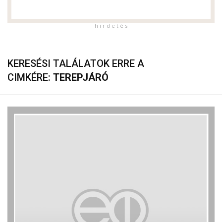
h i r d e t é s
KERESÉSI TALÁLATOK ERRE A
CIMKÉRE:
TEREPJÁRÓ