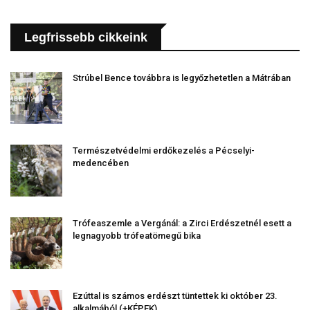
Legfrissebb cikkeink
Strúbel Bence továbbra is legyőzhetetlen a Mátrában
Természetvédelmi erdőkezelés a Pécselyi-
medencében
Trófeaszemle a Vergánál: a Zirci Erdészetnél esett a
legnagyobb trófeatömegű bika
Ezúttal is számos erdészt tüntettek ki október 23.
alkalmából (+KÉPEK)