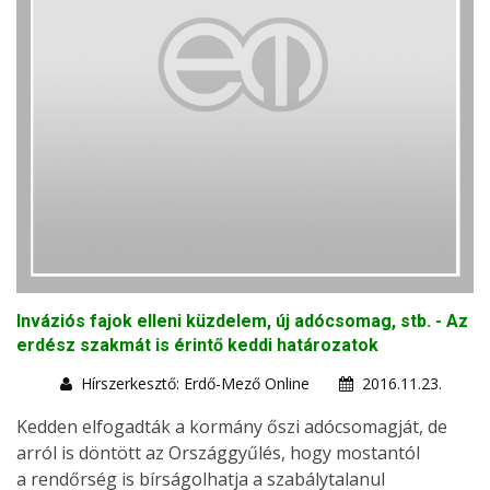
Inváziós fajok elleni küzdelem, új adócsomag, stb. - Az
erdész szakmát is érintő keddi határozatok
Hírszerkesztő: Erdő-Mező Online
2016.11.23.
Kedden elfogadták a kormány őszi adócsomagját, de
arról is döntött az Országgyűlés, hogy mostantól
a rendőrség is bírságolhatja a szabálytalanul