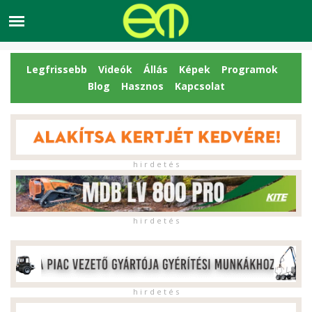
Legfrissebb
Videók
Állás
Képek
Programok
Blog
Hasznos
Kapcsolat
h i r d e t é s
h i r d e t é s
h i r d e t é s