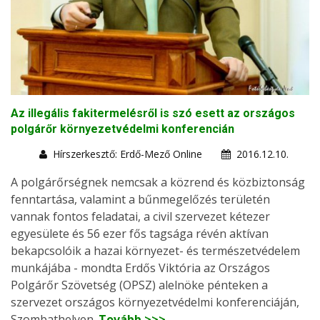
Az illegális fakitermelésről is szó esett az országos
polgárőr környezetvédelmi konferencián
Hírszerkesztő: Erdő-Mező Online
2016.12.10.
A polgárőrségnek nemcsak a közrend és közbiztonság
fenntartása, valamint a bűnmegelőzés területén
vannak fontos feladatai, a civil szervezet kétezer
egyesülete és 56 ezer fős tagsága révén aktívan
bekapcsolóik a hazai környezet- és természetvédelem
munkájába - mondta Erdős Viktória az Országos
Polgárőr Szövetség (OPSZ) alelnöke pénteken a
szervezet országos környezetvédelmi konferenciáján,
Szombathelyen.
Tovább >>>