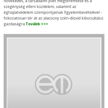
növekedés, a társadalmi jólét megteremtése és a
szegénység elleni küzdelem, valamint az
éghajlatvédelem szempontjainak figyelembevételével -
fokozatosan tér át az alacsony szén-dioxid kibocsátású
gazdaságra.
Tovább >>>