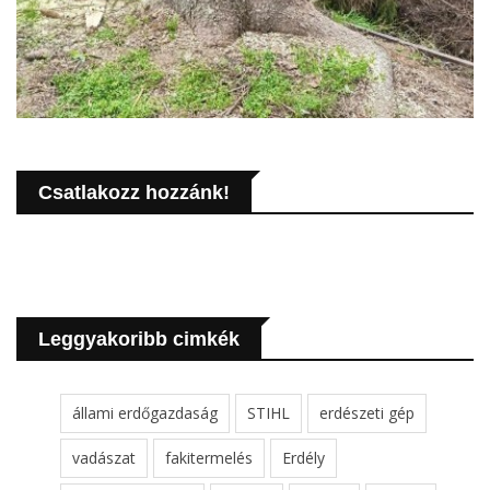
Csatlakozz hozzánk!
Leggyakoribb cimkék
állami erdőgazdaság
STIHL
erdészeti gép
vadászat
fakitermelés
Erdély