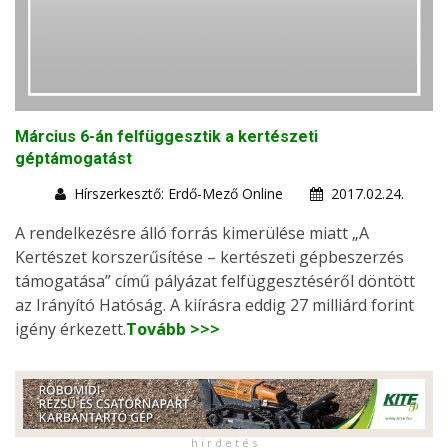
Március 6-án felfüggesztik a kertészeti
géptámogatást
Hírszerkesztő: Erdő-Mező Online
2017.02.24.
A rendelkezésre álló forrás kimerülése miatt „A
Kertészet korszerűsítése – kertészeti gépbeszerzés
támogatása” című pályázat felfüggesztéséről döntött
az Irányító Hatóság. A kiírásra eddig 27 milliárd forint
igény érkezett.
Tovább >>>
h i r d e t é s