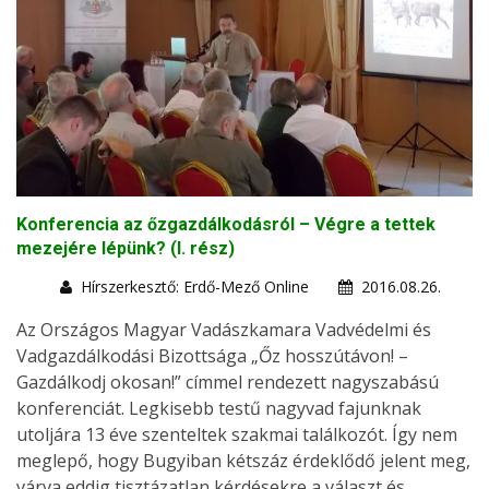
Konferencia az őzgazdálkodásról – Végre a tettek
mezejére lépünk? (I. rész)
Hírszerkesztő: Erdő-Mező Online
2016.08.26.
Az Országos Magyar Vadászkamara Vadvédelmi és
Vadgazdálkodási Bizottsága „Őz hosszútávon! –
Gazdálkodj okosan!” címmel rendezett nagyszabású
konferenciát. Legkisebb testű nagyvad fajunknak
utoljára 13 éve szenteltek szakmai találkozót. Így nem
meglepő, hogy Bugyiban kétszáz érdeklődő jelent meg,
várva eddig tisztázatlan kérdésekre a választ és