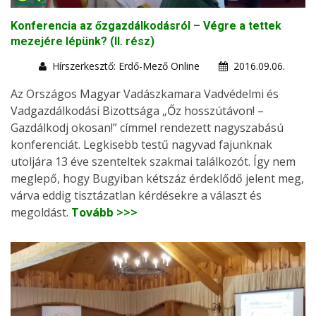
Konferencia az őzgazdálkodásról – Végre a tettek
mezejére lépünk? (II. rész)
Hírszerkesztő: Erdő-Mező Online
2016.09.06.
Az Országos Magyar Vadászkamara Vadvédelmi és
Vadgazdálkodási Bizottsága „Őz hosszútávon! –
Gazdálkodj okosan!” címmel rendezett nagyszabású
konferenciát. Legkisebb testű nagyvad fajunknak
utoljára 13 éve szenteltek szakmai találkozót. Így nem
meglepő, hogy Bugyiban kétszáz érdeklődő jelent meg,
várva eddig tisztázatlan kérdésekre a választ és
megoldást.
Tovább >>>