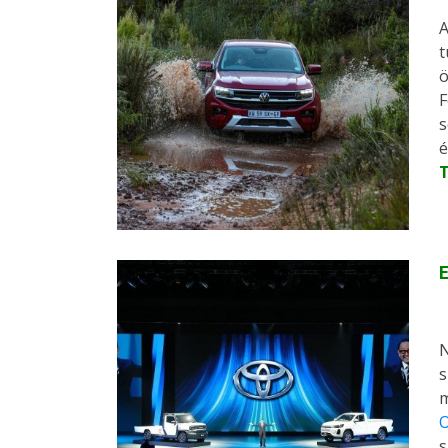
A
t
ö
F
s
é
E
N
s
m
O
s