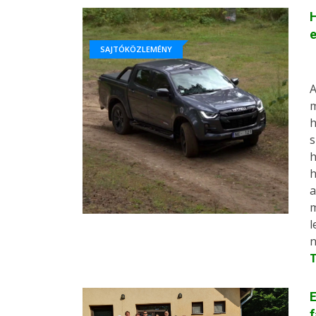
H
e
SAJTÓKÖZLEMÉNY
A
m
h
s
h
a
n
E
f