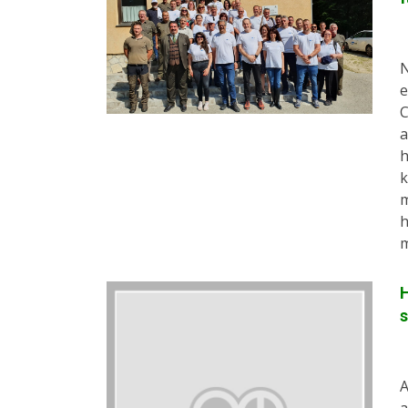
N
e
C
a
h
k
m
h
m
H
s
A