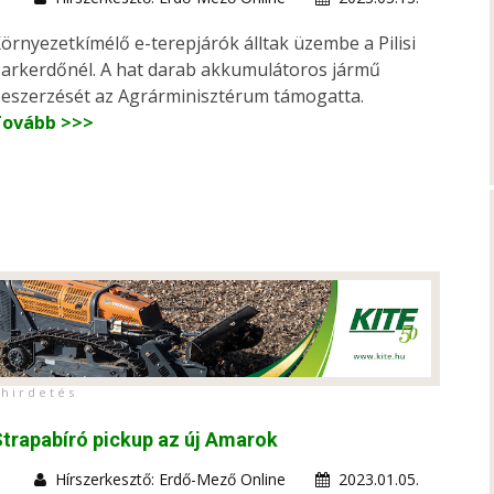
örnyezetkímélő e-terepjárók álltak üzembe a Pilisi
arkerdőnél. A hat darab akkumulátoros jármű
eszerzését az Agrárminisztérum támogatta.
Tovább >>>
h i r d e t é s
trapabíró pickup az új Amarok
Hírszerkesztő: Erdő-Mező Online
2023.01.05.