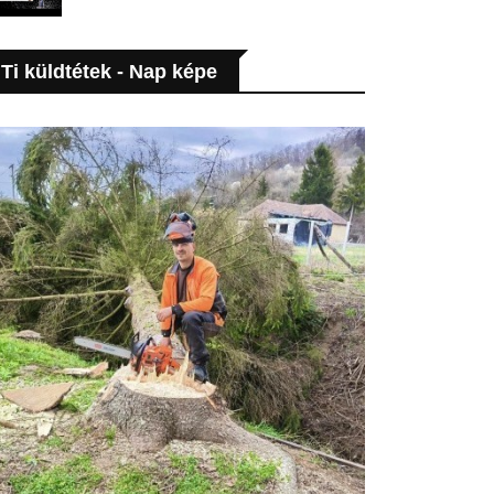
Ti küldtétek - Nap képe