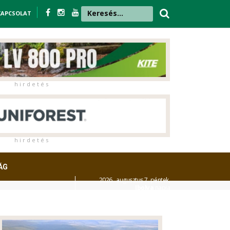
KAPCSOLAT
h i r d e t é s
h i r d e t é s
ÁG
2026. augusztus 7. péntek,
Ibolya
napja