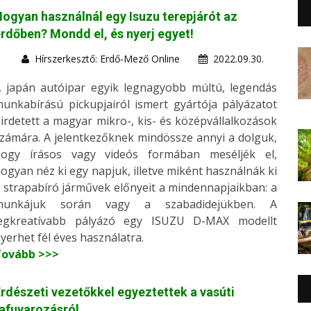
ogyan használnál egy Isuzu terepjárót az
rdőben? Mondd el, és nyerj egyet!
Hírszerkesztő: Erdő-Mező Online
2022.09.30.
 japán autóipar egyik legnagyobb múltú, legendás
unkabírású pickupjairól ismert gyártója pályázatot
irdetett a magyar mikro-, kis- és középvállalkozások
zámára. A jelentkezőknek mindössze annyi a dolguk,
hogy írásos vagy videós formában meséljék el,
ogyan néz ki egy napjuk, illetve miként használnák ki
 strapabíró járművek előnyeit a mindennapjaikban: a
munkájuk során vagy a szabadidejükben. A
legkreatívabb pályázó egy ISUZU D-MAX modellt
yerhet fél éves használatra.
Tovább >>>
rdészeti vezetőkkel egyeztettek a vasúti
afuvarozásról