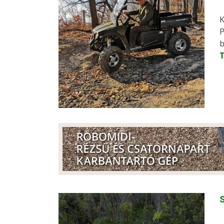
K
P
b
S