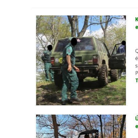
K
Q
é
s
P
Ú
e