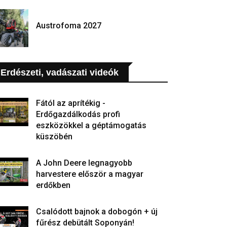
Austrofoma 2027
Erdészeti, vadászati videók
Fától az aprítékig -
Erdőgazdálkodás profi
eszközökkel a géptámogatás
küszöbén
A John Deere legnagyobb
harvestere először a magyar
erdőkben
Csalódott bajnok a dobogón + új
fűrész debütált Soponyán!