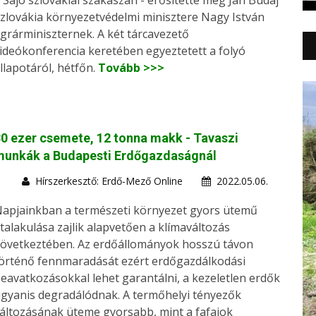
 Sajó szlovákiai szakaszán - erősítette meg Ján Budaj
zlovákia környezetvédelmi minisztere Nagy István
grárminiszternek. A két tárcavezető
ideókonferencia keretében egyeztetett a folyó
llapotáról, hétfőn.
Tovább >>>
0 ezer csemete, 12 tonna makk - Tavaszi
munkák a Budapesti Erdőgazdaságnál
Hírszerkesztő: Erdő-Mező Online
2022.05.06.
apjainkban a természeti környezet gyors ütemű
talakulása zajlik alapvetően a klímaváltozás
övetkeztében. Az erdőállományok hosszú távon
örténő fennmaradását ezért erdőgazdálkodási
eavatkozásokkal lehet garantálni, a kezeletlen erdők
gyanis degradálódnak. A termőhelyi tényezők
áltozásának üteme gyorsabb, mint a fafajok