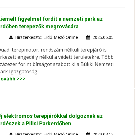
iemelt figyelmet fordít a nemzeti park az
erdőben terepezők megrovására
Hírszerkesztő: Erdő-Mező Online
2025.06.05.
uad, terepmotor, rendszám nélküli terepjáró is
rkezett engedély nélkül a védett területekre. Több
zázezer forint bírságot szabott ki a Bükki Nemzeti
ark Igazgatóság.
Tovább >>>
j elektromos terepjárókkal dolgoznak az
rdészek a Pilisi Parkerdőben
Hírszerkesztő: Erdő-Mező Online
2023.03.13.