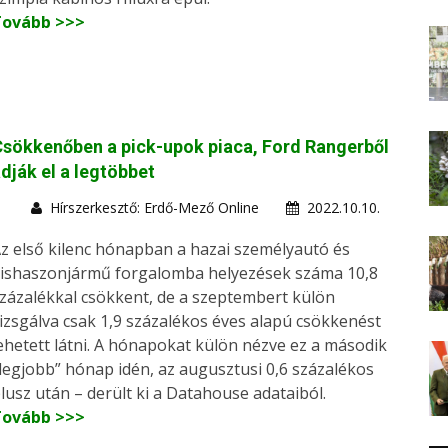
Tovább >>>
sökkenőben a pick-upok piaca, Ford Rangerből
dják el a legtöbbet
Hírszerkesztő: Erdő-Mező Online
2022.10.10.
z első kilenc hónapban a hazai személyautó és
ishaszonjármű forgalomba helyezések száma 10,8
zázalékkal csökkent, de a szeptembert külön
izsgálva csak 1,9 százalékos éves alapú csökkenést
ehetett látni. A hónapokat külön nézve ez a második
legjobb” hónap idén, az augusztusi 0,6 százalékos
lusz után – derült ki a Datahouse adataiból.
Tovább >>>