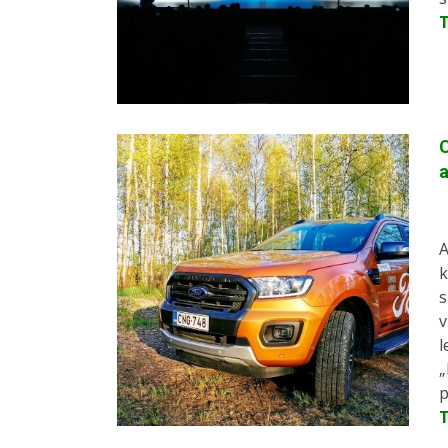
C
a
A
k
s
v
l
„
p