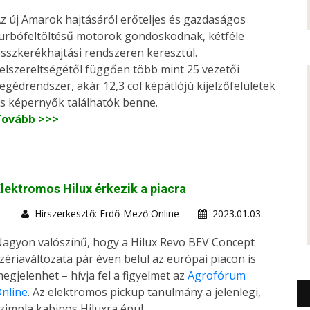
z új Amarok hajtásáról erőteljes és gazdaságos
urbófeltöltésű motorok gondoskodnak, kétféle
sszkerékhajtási rendszeren keresztül.
elszereltségétől függően több mint 25 vezetői
egédrendszer, akár 12,3 col képátlójú kijelzőfelületek
s képernyők találhatók benne.
Tovább >>>
lektromos Hilux érkezik a piacra
Hírszerkesztő: Erdő-Mező Online
2023.01.03.
agyon valószínű, hogy a Hilux Revo BEV Concept
zériaváltozata pár éven belül az európai piacon is
egjelenhet – hívja fel a figyelmet az
Agrofórum
nline
. Az elektromos pickup tanulmány a jelenlegi,
zimpla kabinos Hiluxra épül.