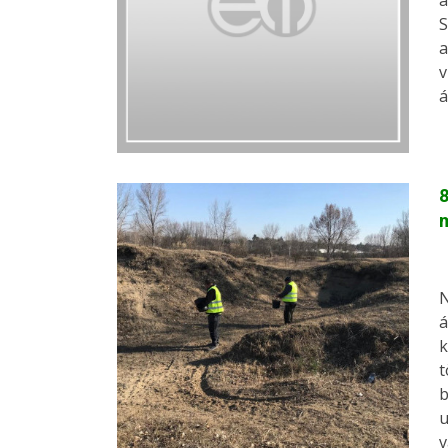
a
S
a
v
á
8
N
á
k
t
b
u
v