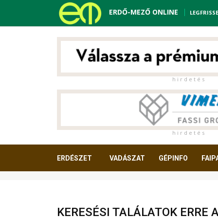
ERDŐ-MEZŐ ONLINE
LEGFRISS
h i r d e t é s
h i r d e t é s
ERDÉSZET
VADÁSZAT
GÉPINFO
FAIP
OLVASNIVALÓ
KERESÉSI TALÁLATOK ERRE 