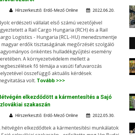
Hírszerkesztő: Erdő-Mező Online
2022.06.20.
yolc erdészeti vállalat első számú vezetőjével
gyeztetett a Rail Cargo Hungaria (RCH) és a Rail
argo Logistics - Hungaria (RCL-HU) menedzsmentje
 magyar erdők tisztaságának megőrzését szolgáló
agyományos önkéntes hulladékgyűjtési esemény
eretében. A környezetvédelem mellett a
egbeszélések fő témája a vasúti fafuvarozás
elyzetével összefüggő aktuális kérdések
egvitatása volt.
Tovább >>>
étvégén elkezdődött a kármentesítés a Sajó
zlovákiai szakaszán
Hírszerkesztő: Erdő-Mező Online
2022.05.30.
 hétvégén elkezdődtek a kármentesítési munkálatok