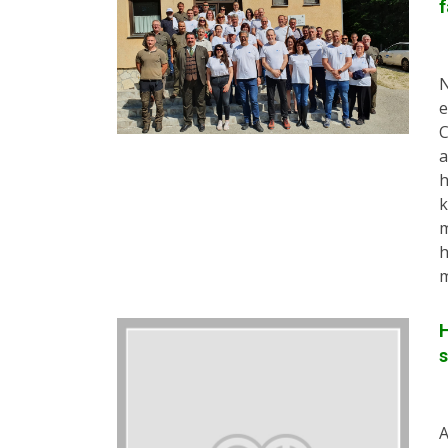
f
N
e
C
a
h
k
m
h
m
H
s
A