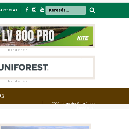
KAPCSOLAT
h i r d e t é s
h i r d e t é s
ÁG
2026. augusztus 9. vasárnap,
Emőd
napja