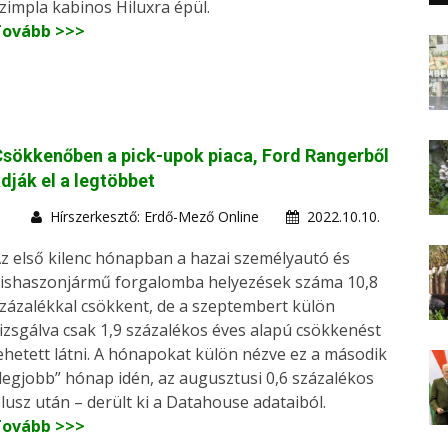
zimpla kabinos Hiluxra épül.
Tovább >>>
sökkenőben a pick-upok piaca, Ford Rangerből
dják el a legtöbbet
Hírszerkesztő: Erdő-Mező Online
2022.10.10.
z első kilenc hónapban a hazai személyautó és
ishaszonjármű forgalomba helyezések száma 10,8
zázalékkal csökkent, de a szeptembert külön
izsgálva csak 1,9 százalékos éves alapú csökkenést
ehetett látni. A hónapokat külön nézve ez a második
legjobb” hónap idén, az augusztusi 0,6 százalékos
lusz után – derült ki a Datahouse adataiból.
Tovább >>>