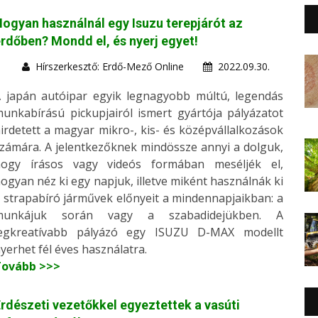
ogyan használnál egy Isuzu terepjárót az
rdőben? Mondd el, és nyerj egyet!
Hírszerkesztő: Erdő-Mező Online
2022.09.30.
 japán autóipar egyik legnagyobb múltú, legendás
unkabírású pickupjairól ismert gyártója pályázatot
irdetett a magyar mikro-, kis- és középvállalkozások
zámára. A jelentkezőknek mindössze annyi a dolguk,
hogy írásos vagy videós formában meséljék el,
ogyan néz ki egy napjuk, illetve miként használnák ki
 strapabíró járművek előnyeit a mindennapjaikban: a
munkájuk során vagy a szabadidejükben. A
legkreatívabb pályázó egy ISUZU D-MAX modellt
yerhet fél éves használatra.
Tovább >>>
rdészeti vezetőkkel egyeztettek a vasúti