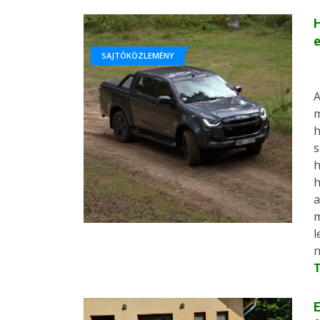
H
e
SAJTÓKÖZLEMÉNY
A
m
h
s
h
a
n
E