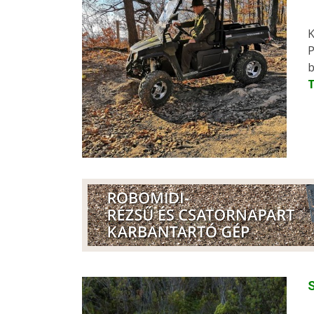
K
P
b
S