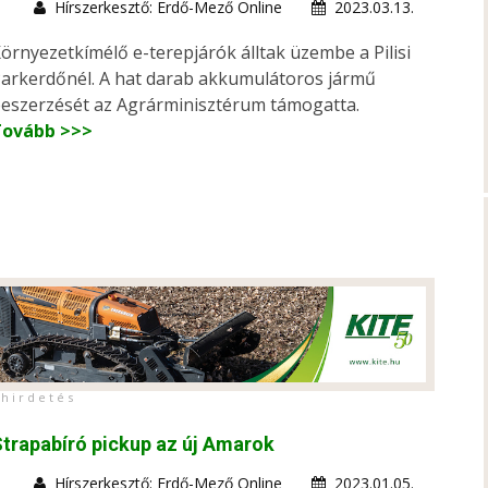
Hírszerkesztő: Erdő-Mező Online
2023.03.13.
örnyezetkímélő e-terepjárók álltak üzembe a Pilisi
arkerdőnél. A hat darab akkumulátoros jármű
eszerzését az Agrárminisztérum támogatta.
Tovább >>>
h i r d e t é s
trapabíró pickup az új Amarok
Hírszerkesztő: Erdő-Mező Online
2023.01.05.