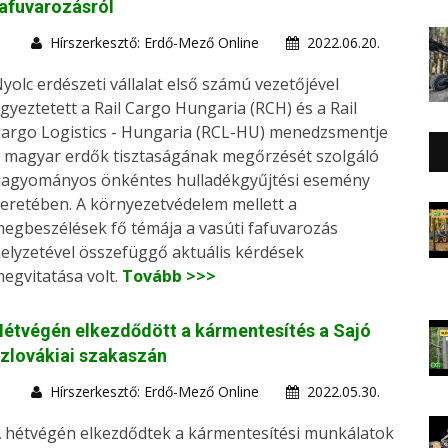
afuvarozásról
Hírszerkesztő: Erdő-Mező Online
2022.06.20.
yolc erdészeti vállalat első számú vezetőjével
gyeztetett a Rail Cargo Hungaria (RCH) és a Rail
argo Logistics - Hungaria (RCL-HU) menedzsmentje
 magyar erdők tisztaságának megőrzését szolgáló
agyományos önkéntes hulladékgyűjtési esemény
eretében. A környezetvédelem mellett a
egbeszélések fő témája a vasúti fafuvarozás
elyzetével összefüggő aktuális kérdések
egvitatása volt.
Tovább >>>
étvégén elkezdődött a kármentesítés a Sajó
zlovákiai szakaszán
Hírszerkesztő: Erdő-Mező Online
2022.05.30.
 hétvégén elkezdődtek a kármentesítési munkálatok