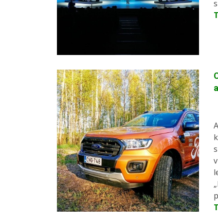
s
C
a
A
k
s
v
l
„
p