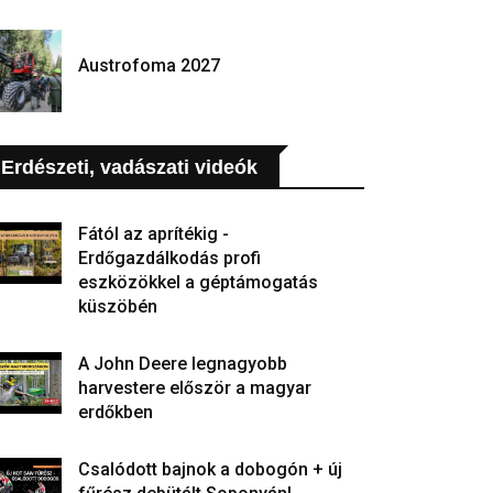
Austrofoma 2027
Erdészeti, vadászati videók
Fától az aprítékig -
Erdőgazdálkodás profi
eszközökkel a géptámogatás
küszöbén
A John Deere legnagyobb
harvestere először a magyar
erdőkben
Csalódott bajnok a dobogón + új