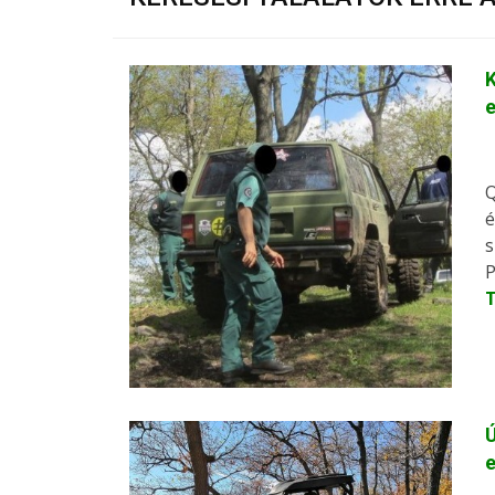
K
Q
é
s
P
Ú
e