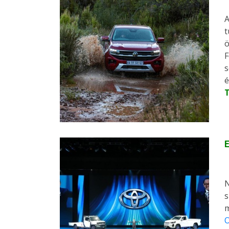
A
t
ö
F
s
é
E
N
s
m
O