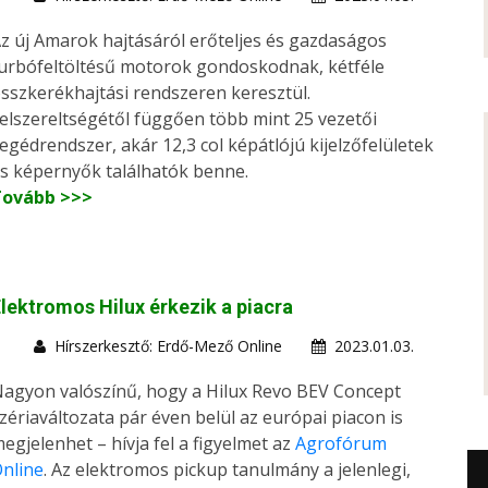
z új Amarok hajtásáról erőteljes és gazdaságos
urbófeltöltésű motorok gondoskodnak, kétféle
sszkerékhajtási rendszeren keresztül.
elszereltségétől függően több mint 25 vezetői
egédrendszer, akár 12,3 col képátlójú kijelzőfelületek
s képernyők találhatók benne.
Tovább >>>
lektromos Hilux érkezik a piacra
Hírszerkesztő: Erdő-Mező Online
2023.01.03.
agyon valószínű, hogy a Hilux Revo BEV Concept
zériaváltozata pár éven belül az európai piacon is
egjelenhet – hívja fel a figyelmet az
Agrofórum
nline
. Az elektromos pickup tanulmány a jelenlegi,