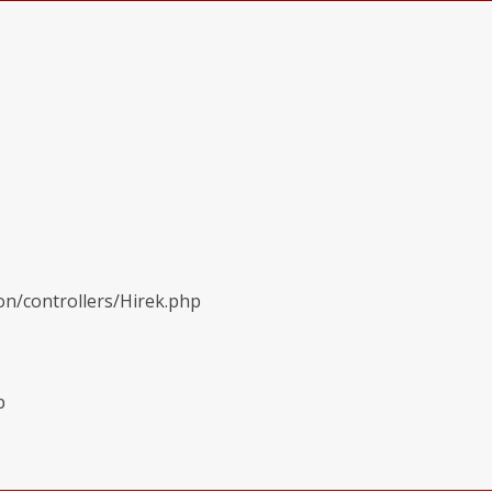
on/controllers/Hirek.php
p