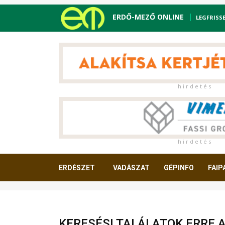
ERDŐ-MEZŐ ONLINE
LEGFRISS
h i r d e t é s
h i r d e t é s
ERDÉSZET
VADÁSZAT
GÉPINFO
FAIP
OLVASNIVALÓ
KERESÉSI TALÁLATOK ERRE 