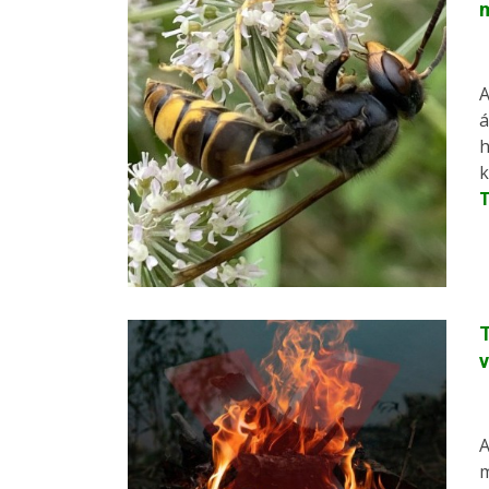
m
A
á
h
k
T
A
m