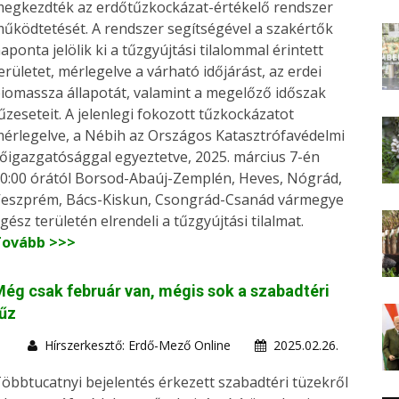
egkezdték az erdőtűzkockázat-értékelő rendszer
űködtetését. A rendszer segítségével a szakértők
aponta jelölik ki a tűzgyújtási tilalommal érintett
erületet, mérlegelve a várható időjárást, az erdei
iomassza állapotát, valamint a megelőző időszak
űzeseteit. A jelenlegi fokozott tűzkockázatot
érlegelve, a Nébih az Országos Katasztrófavédelmi
őigazgatósággal egyeztetve, 2025. március 7-én
0:00 órától Borsod-Abaúj-Zemplén, Heves, Nógrád,
eszprém, Bács-Kiskun, Csongrád-Csanád vármegye
gész területén elrendeli a tűzgyújtási tilalmat.
Tovább >>>
ég csak február van, mégis sok a szabadtéri
űz
Hírszerkesztő: Erdő-Mező Online
2025.02.26.
öbbtucatnyi bejelentés érkezett szabadtéri tüzekről