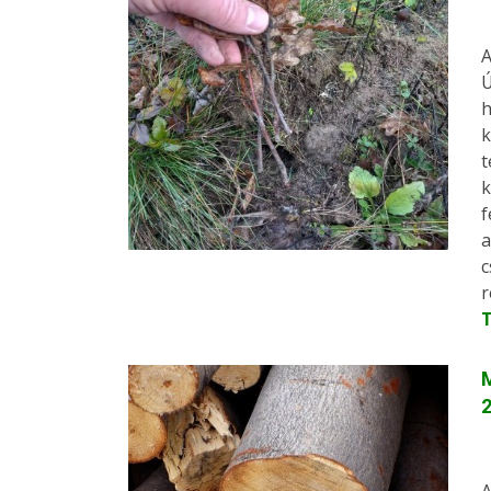
A
Ú
h
k
t
k
f
a
c
r
M
2