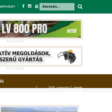
KAPCSOLAT
h i r d e t é s
h i r d e t é s
ÁG
2026. augusztus 7. péntek,
Ibolya
napja