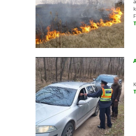
a
k
F
A
K