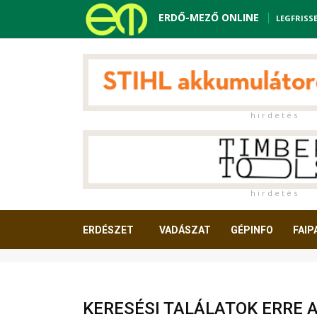
ERDŐ-MEZŐ ONLINE
LEGFRISS
h i r d e t é s
h i r d e t é s
ERDÉSZET
VADÁSZAT
GÉPINFO
FAIP
OLVASNIVALÓ
KERESÉSI TALÁLATOK ERRE 