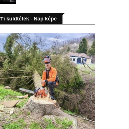
Ti küldtétek - Nap képe