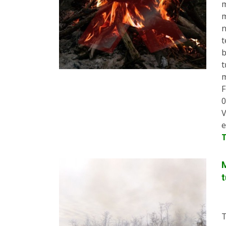
m
m
n
t
b
t
m
F
0
V
e
M
t
T