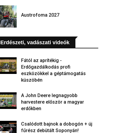
Austrofoma 2027
Erdészeti, vadászati videók
Fától az aprítékig -
Erdőgazdálkodás profi
eszközökkel a géptámogatás
küszöbén
A John Deere legnagyobb
harvestere először a magyar
erdőkben
Csalódott bajnok a dobogón + új
fűrész debütált Soponyán!