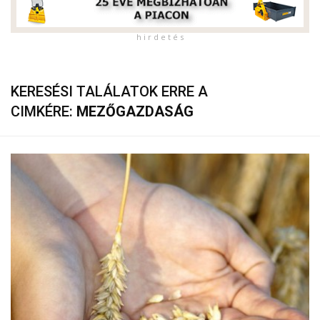
h i r d e t é s
KERESÉSI TALÁLATOK ERRE A
CIMKÉRE:
MEZŐGAZDASÁG