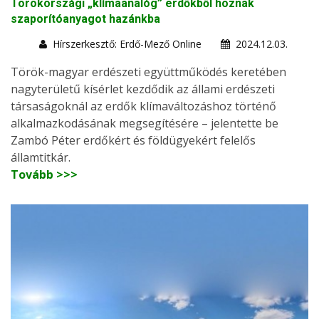
Törökországi „klímaanalóg” erdőkből hoznak
szaporítóanyagot hazánkba
Hírszerkesztő: Erdő-Mező Online
2024.12.03.
Török-magyar erdészeti együttműködés keretében
nagyterületű kísérlet kezdődik az állami erdészeti
társaságoknál az erdők klímaváltozáshoz történő
alkalmazkodásának megsegítésére – jelentette be
Zambó Péter erdőkért és földügyekért felelős
államtitkár.
Tovább >>>