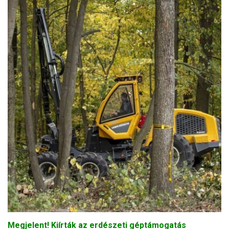
Megjelent! Kiírták az erdészeti géptámogatás