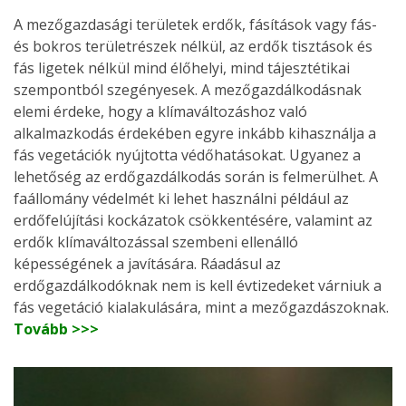
A mezőgazdasági területek erdők, fásítások vagy fás-
és bokros területrészek nélkül, az erdők tisztások és
fás ligetek nélkül mind élőhelyi, mind tájesztétikai
szempontból szegényesek. A mezőgazdálkodásnak
elemi érdeke, hogy a klímaváltozáshoz való
alkalmazkodás érdekében egyre inkább kihasználja a
fás vegetációk nyújtotta védőhatásokat. Ugyanez a
lehetőség az erdőgazdálkodás során is felmerülhet. A
faállomány védelmét ki lehet használni például az
erdőfelújítási kockázatok csökkentésére, valamint az
erdők klímaváltozással szembeni ellenálló
képességének a javítására. Ráadásul az
erdőgazdálkodóknak nem is kell évtizedeket várniuk a
fás vegetáció kialakulására, mint a mezőgazdászoknak.
Tovább >>>