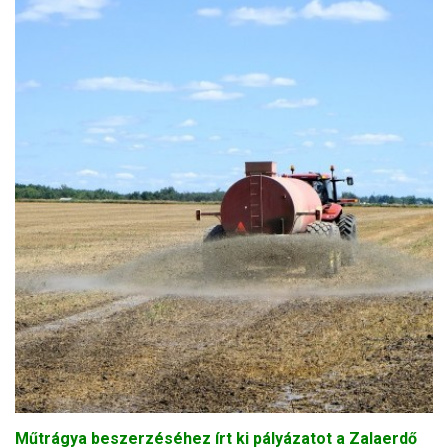
Műtrágya beszerzéséhez írt ki pályázatot a Zalaerdő