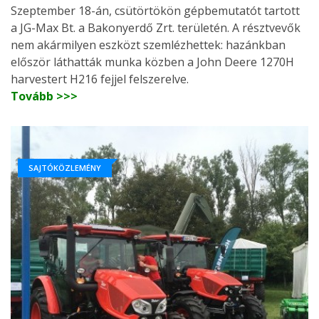
Szeptember 18-án, csütörtökön gépbemutatót tartott
a JG-Max Bt. a Bakonyerdő Zrt. területén. A résztvevők
nem akármilyen eszközt szemlézhettek: hazánkban
először láthatták munka közben a John Deere 1270H
harvestert H216 fejjel felszerelve.
Tovább >>>
SAJTÓKÖZLEMÉNY