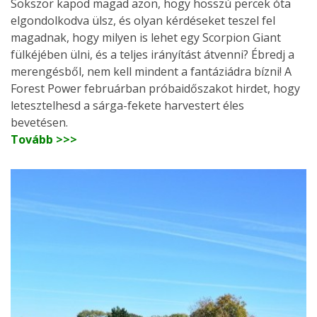
Sokszor kapod magad azon, hogy hosszú percek óta
elgondolkodva ülsz, és olyan kérdéseket teszel fel
magadnak, hogy milyen is lehet egy Scorpion Giant
fülkéjében ülni, és a teljes irányítást átvenni? Ébredj a
merengésből, nem kell mindent a fantáziádra bízni! A
Forest Power februárban próbaidőszakot hirdet, hogy
letesztelhesd a sárga-fekete harvestert éles
bevetésen.
Tovább >>>