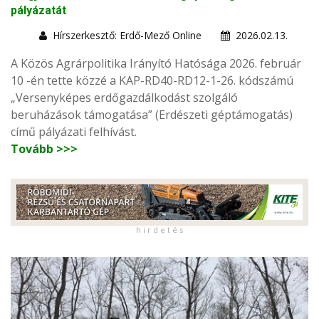
pályázatát
Hírszerkesztő: Erdő-Mező Online
2026.02.13.
A Közös Agrárpolitika Irányító Hatósága 2026. február
10 -én tette közzé a KAP-RD40-RD12-1-26. kódszámú
„Versenyképes erdőgazdálkodást szolgáló
beruházások támogatása” (Erdészeti géptámogatás)
című pályázati felhívást.
Tovább >>>
h i r d e t é s