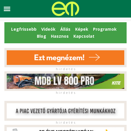
Legfrissebb
Videók
Állás
Képek
Programok
Blog
Hasznos
Kapcsolat
h i r d e t é s
h i r d e t é s
h i r d e t é s