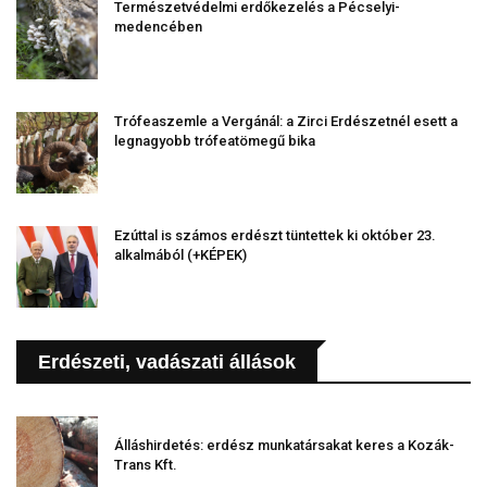
Természetvédelmi erdőkezelés a Pécselyi-
medencében
Trófeaszemle a Vergánál: a Zirci Erdészetnél esett a
legnagyobb trófeatömegű bika
Ezúttal is számos erdészt tüntettek ki október 23.
alkalmából (+KÉPEK)
Erdészeti, vadászati állások
Álláshirdetés: erdész munkatársakat keres a Kozák-
Trans Kft.