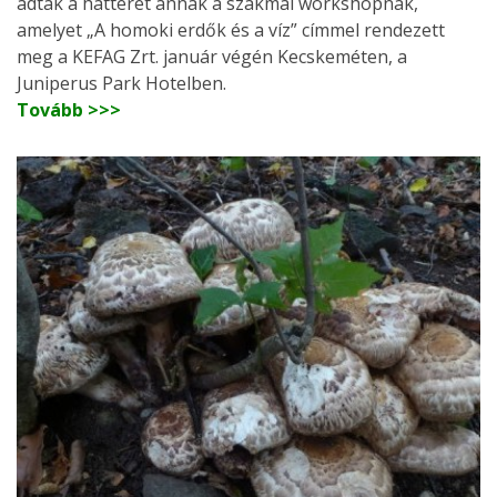
adták a hátterét annak a szakmai workshopnak,
amelyet „A homoki erdők és a víz” címmel rendezett
meg a KEFAG Zrt. január végén Kecskeméten, a
Juniperus Park Hotelben.
Tovább >>>