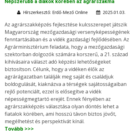
Népszerűbb a diákok körében az agrárszakma
Hírszerkesztő: Erdő-Mező Online
2025.01.03.
Az agrárszakképzés fejlesztése kulcsszerepet játszik
Magyarország mezőgazdasági versenyképességének
fenntartásában és a vidék gazdasági fejlődésében. Az
Agrárminisztérium feladata, hogy a mezőgazdasági
szektorban dolgozók számára korszerű, a 21. század
kihívásaira választ adó képzési lehetőségeket
biztosítson. Célunk, hogy a vidéken élők az
agrárágazatban találják meg saját és családjuk
boldogulását, kiaknázva a térségek sajátosságaiban
rejlő potenciált, ezzel is elősegítve a vidék
népességmegtartó erejét. Ennek fényében az
agrárszakképzés választása olyan döntés lehet a
fiatalok körében, ami hosszú távon biztos jövőt,
megélhetést és perspektívát kínál.
Tovább >>>