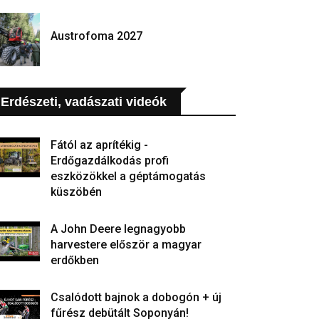
Austrofoma 2027
Erdészeti, vadászati videók
Fától az aprítékig -
Erdőgazdálkodás profi
eszközökkel a géptámogatás
küszöbén
A John Deere legnagyobb
harvestere először a magyar
erdőkben
Csalódott bajnok a dobogón + új
fűrész debütált Soponyán!