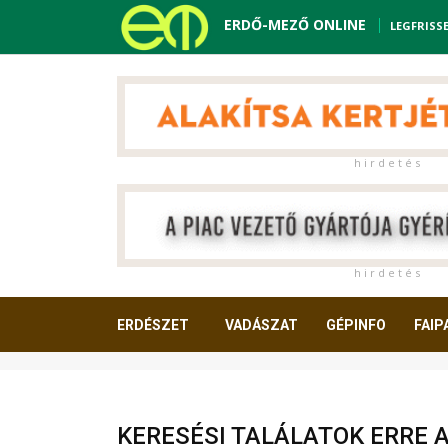
ERDŐ-MEZŐ ONLINE
LEGFRISS
h i r d e t é s
h i r d e t é s
ERDÉSZET
VADÁSZAT
GÉPINFO
FAIP
OLVASNIVALÓ
KERESÉSI TALÁLATOK ERRE 