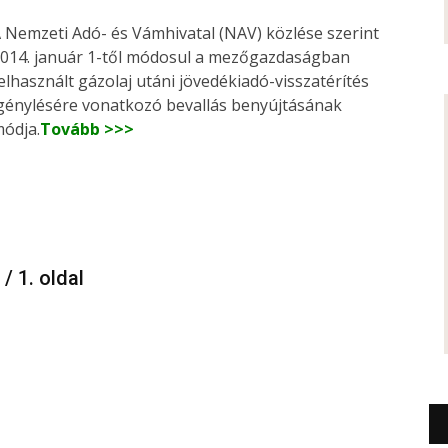
 Nemzeti Adó- és Vámhivatal (NAV) közlése szerint
014. január 1-től módosul a mezőgazdaságban
elhasznált gázolaj utáni jövedékiadó-visszatérítés
génylésére vonatkozó bevallás benyújtásának
ódja.
Tovább >>>
 / 1. oldal