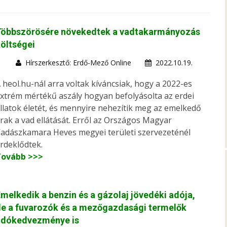
Többszörösére növekedtek a vadtakarmányozás
öltségei
Hírszerkesztő: Erdő-Mező Online
2022.10.19.
 heol.hu-nál arra voltak kíváncsiak, hogy a 2022-es
xtrém mértékű aszály hogyan befolyásolta az erdei
llatok életét, és mennyire nehezítik meg az emelkedő
rak a vad ellátását. Erről az Országos Magyar
adászkamara Heves megyei területi szervezeténél
rdeklődtek.
Tovább >>>
melkedik a benzin és a gázolaj jövedéki adója,
e a fuvarozók és a mezőgazdasági termelők
adókedvezménye is