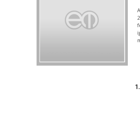
A
2
f
i
m
1.