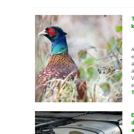
k
A
e
á
á
V
é
E
d