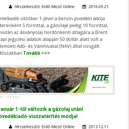
Hírszerkesztő: Erdő-Mező Online
2016.09.21.
melkedik október 1-jével a benzin jövedéki adója
iterenként 5 forinttal, a gázolajé pedig 10 forinttal,
iután az ásványolaj hordónkénti átlagára a Brent
api jegyzési adatok alapján 50 dollár alatt volt a
emzeti Adó- és Vámhivatal (NAV) által vizsgált
dőszakban.
Tovább >>>
h i r d e t é s
anuár 1-től változik a gázolaj utáni
övedékiadó-visszatérítés módja!
Hírszerkesztő: Erdő-Mező Online
2013.12.11.