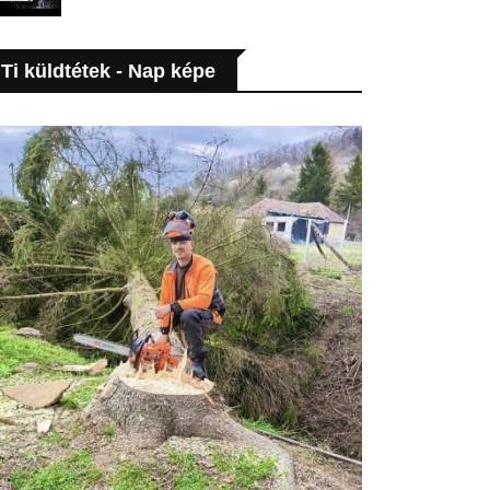
Ti küldtétek - Nap képe