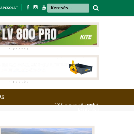
KAPCSOLAT
h i r d e t é s
h i r d e t é s
ÁG
2026. augusztus 8. szombat,
László
napja