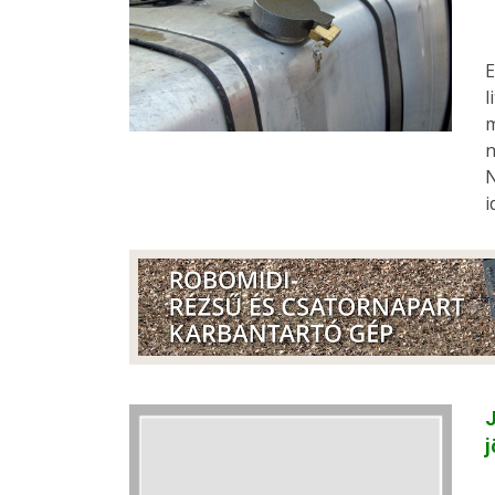
E
l
m
n
N
i
J
j