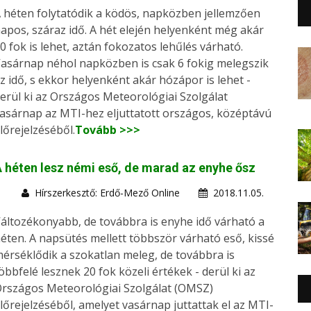
 héten folytatódik a ködös, napközben jellemzően
apos, száraz idő. A hét elején helyenként még akár
0 fok is lehet, aztán fokozatos lehűlés várható.
asárnap néhol napközben is csak 6 fokig melegszik
z idő, s ekkor helyenként akár hózápor is lehet -
erül ki az Országos Meteorológiai Szolgálat
asárnap az MTI-hez eljuttatott országos, középtávú
lőrejelzéséből.
Tovább >>>
 héten lesz némi eső, de marad az enyhe ősz
Hírszerkesztő: Erdő-Mező Online
2018.11.05.
áltozékonyabb, de továbbra is enyhe idő várható a
éten. A napsütés mellett többször várható eső, kissé
érséklődik a szokatlan meleg, de továbbra is
öbbfelé lesznek 20 fok közeli értékek - derül ki az
rszágos Meteorológiai Szolgálat (OMSZ)
lőrejelzéséből, amelyet vasárnap juttattak el az MTI-