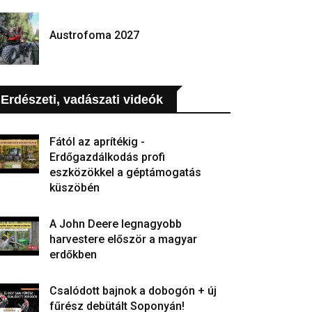
Austrofoma 2027
Erdészeti, vadászati videók
Fától az aprítékig -
Erdőgazdálkodás profi
eszközökkel a géptámogatás
küszöbén
A John Deere legnagyobb
harvestere először a magyar
erdőkben
Csalódott bajnok a dobogón + új
fűrész debütált Soponyán!