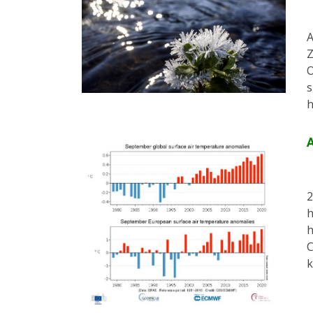
A
Z
O
s
h
2
h
h
C
k