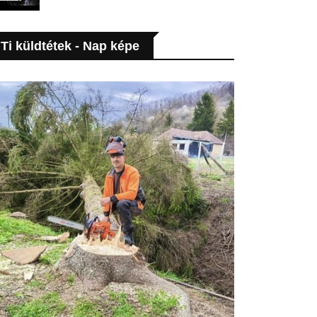
Ti küldtétek - Nap képe