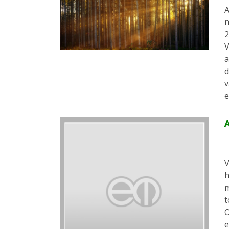
A
n
2
V
a
d
v
e
A
V
h
m
t
O
e