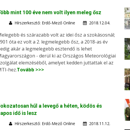
öbb mint 100 éve nem volt ilyen meleg ősz
Hírszerkesztő: Erdő-Mező Online
2018.12.04.
elegebb és szárazabb volt az idei ősz a szokásosnál;
901 óta ez volt a 2. legmelegebb ősz, a 2018-as év
edig akár a legmelegebb esztendő is lehet
agyarországon - derül ki az Országos Meteorológiai
zolgálat elemzéséből, amelyet kedden juttattak el az
TI-hez.
Tovább >>>
okozatosan hűl a levegő a héten, ködös és
apos idő is lesz
Hírszerkesztő: Erdő-Mező Online
2018.11.12.