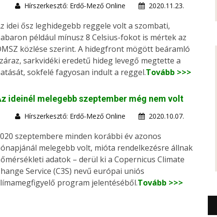
Hírszerkesztő: Erdő-Mező Online
2020.11.23.
z idei ősz leghidegebb reggele volt a szombati,
abaron például mínusz 8 Celsius-fokot is mértek az
MSZ közlése szerint. A hidegfront mögött beáramló
záraz, sarkvidéki eredetű hideg levegő megtette a
atását, sokfelé fagyosan indult a reggel.
Tovább >>>
Az ideinél melegebb szeptember még nem volt
Hírszerkesztő: Erdő-Mező Online
2020.10.07.
020 szeptembere minden korábbi év azonos
ónapjánál melegebb volt, mióta rendelkezésre állnak
őmérsékleti adatok – derül ki a Copernicus Climate
hange Service (C3S) nevű európai uniós
límamegfigyelő program jelentéséből.
Tovább >>>