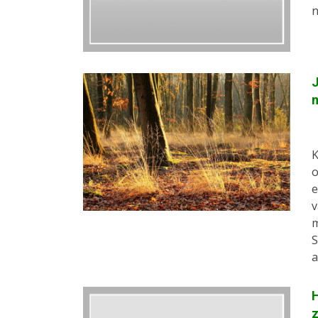
n
J
m
K
o
e
v
m
S
a
H
z