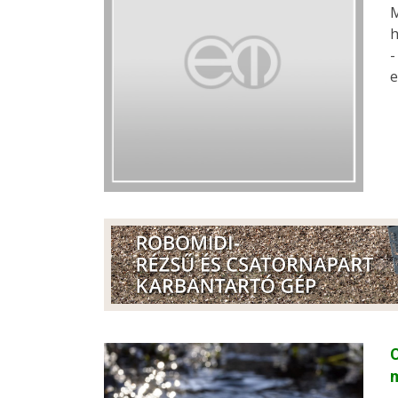
M
h
-
e
C