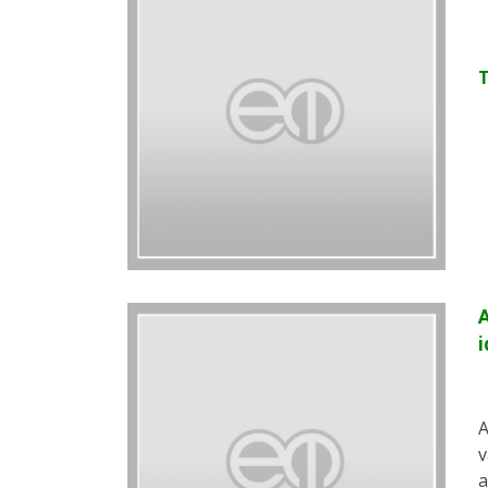
A
i
A
v
a