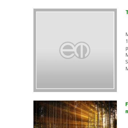
T
M
1
p
M
S
M
F
n