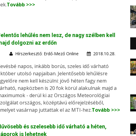
ek.
Tovább >>>
elentős lehűlés nem lesz, de nagy szélben kell
ajd dolgozni az erdőn
Hírszerkesztő: Erdő-Mező Online
2018.10.28.
evésbé napos, inkább borús, szeles idő várható
któber utolsó napjaiban. Jelentősebb lehűlésre
gyelőre nem kell készülni: jövő héten fagy nem
árható, napközben is 20 fok körül alakulnak majd a
aximumok - derül ki az Országos Meteorológiai
zolgálat országos, középtávú előrejelzéséből,
melyet vasárnap juttattak el az MTI-hez.
Tovább >>>
űvösebb és szelesebb idő várható a héten,
áporok is lehetnek