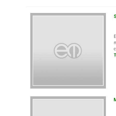
S
E
n
c
M