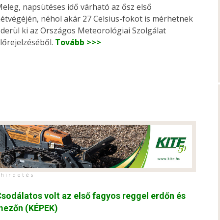
eleg, napsütéses idő várható az ősz első
étvégéjén, néhol akár 27 Celsius-fokot is mérhetnek
 derül ki az Országos Meteorológiai Szolgálat
lőrejelzéséből.
Tovább >>>
h i r d e t é s
sodálatos volt az első fagyos reggel erdőn és
mezőn (KÉPEK)