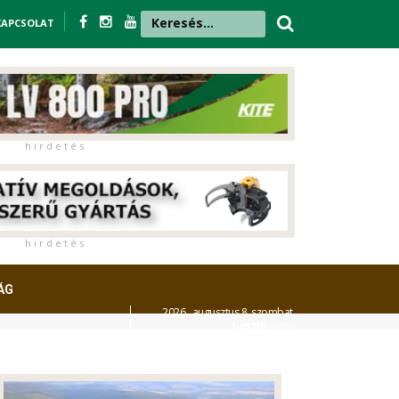
KAPCSOLAT
h i r d e t é s
h i r d e t é s
ÁG
2026. augusztus 8. szombat,
László
napja