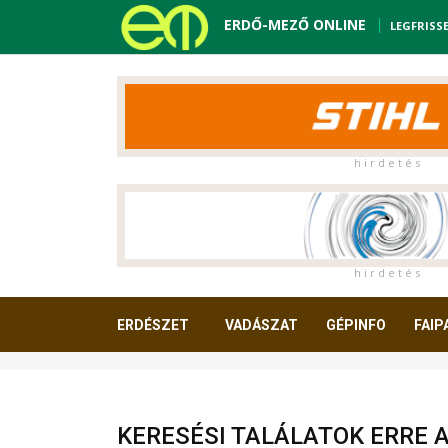
ERDŐ-MEZŐ ONLINE
LEGFRISS
h i r d e t é s
h i r d e t é s
ERDÉSZET
VADÁSZAT
GÉPINFO
FAIP
OLVASNIVALÓ
KERESÉSI TALÁLATOK ERRE 