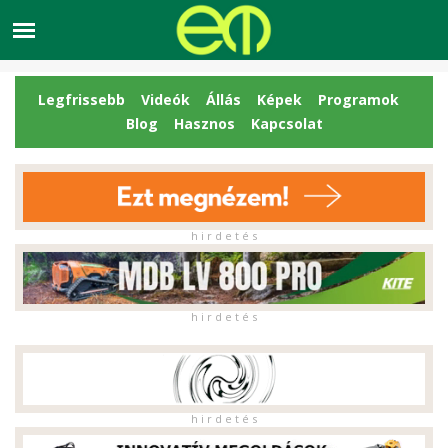
Legfrissebb
Videók
Állás
Képek
Programok
Blog
Hasznos
Kapcsolat
h i r d e t é s
h i r d e t é s
h i r d e t é s