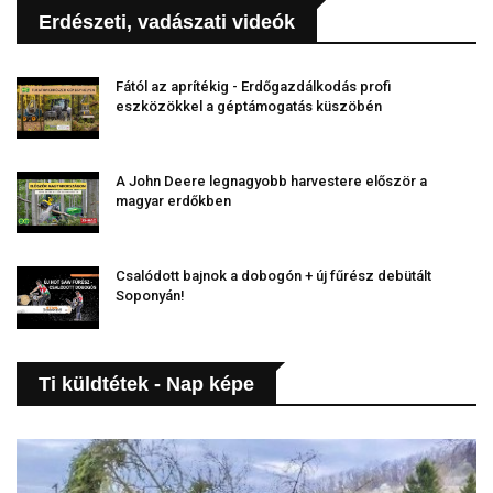
Erdészeti, vadászati videók
Fától az aprítékig - Erdőgazdálkodás profi
eszközökkel a géptámogatás küszöbén
A John Deere legnagyobb harvestere először a
magyar erdőkben
Csalódott bajnok a dobogón + új fűrész debütált
Soponyán!
Ti küldtétek - Nap képe