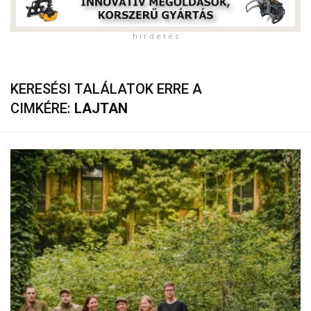
h i r d e t é s
KERESÉSI TALÁLATOK ERRE A
CIMKÉRE:
LAJTAN