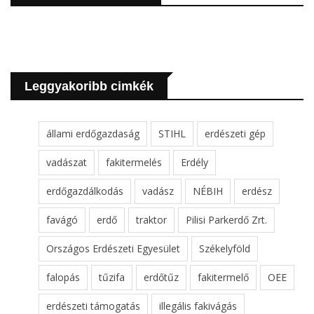
Leggyakoribb cimkék
állami erdőgazdaság
STIHL
erdészeti gép
vadászat
fakitermelés
Erdély
erdőgazdálkodás
vadász
NÉBIH
erdész
favágó
erdő
traktor
Pilisi Parkerdő Zrt.
Országos Erdészeti Egyesület
Székelyföld
falopás
tűzifa
erdőtűz
fakitermelő
OEE
erdészeti támogatás
illegális fakivágás