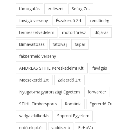
támogatás
erdészet
Sefag Zrt.
favágó verseny
Északerdő Zrt.
rendőrség
természetvédelem
motorfűrész
időjárás
klímaváltozás
fatolvaj
faipar
fakitermelő verseny
ANDREAS STIHL Kereskedelmi Kft.
favágás
Mecsekerdő Zrt.
Zalaerdő Zrt.
Nyugat-magyarországi Egyetem
forwarder
STIHL Timbersports
Románia
Egererdő Zrt.
vadgazdálkodás
Soproni Egyetem
erdőtelepítés
vaddisznó
FeHoVa