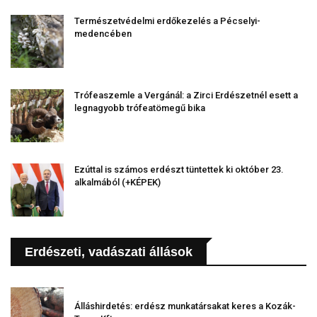
Természetvédelmi erdőkezelés a Pécselyi-
medencében
Trófeaszemle a Vergánál: a Zirci Erdészetnél esett a
legnagyobb trófeatömegű bika
Ezúttal is számos erdészt tüntettek ki október 23.
alkalmából (+KÉPEK)
Erdészeti, vadászati állások
Álláshirdetés: erdész munkatársakat keres a Kozák-