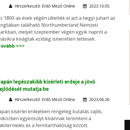
Hírszerkesztő: Erdő-Mező Online
2023.10.05.
z 1800-as évek végén ültették el azt a hegyi juhart az
ngliában található Northumberland Nemzeti
arkban, melyet szeptember végén egyik napról a
ásikra kivágtak ezidáig ismeretlen tettesek.
Tovább >>>
apán legészakibb kísérleti erdeje a jövő
ejlődését mutatja be
Hírszerkesztő: Erdő-Mező Online
2023.06.26.
apán kísérlei erdejében rengeteg kutatás zajlik,
iközben egyensúlyt kívánnak teremteni a
akitermelés és a fenntarthatóság között.