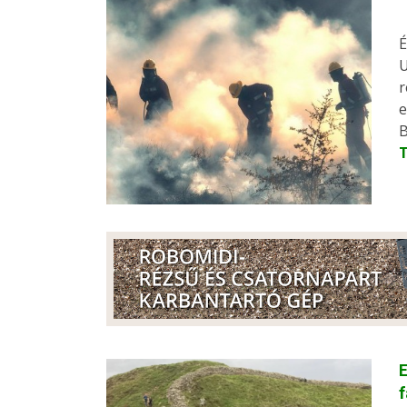
É
U
r
e
B
E