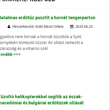
atalmas erdőtűz pusztít a horvát tengerparton
Hírszerkesztő: Erdő-Mező Online
2025.06.23.
gyelőre nem bírnak a horvát tűzoltók a Split
örnyékén tomboló tűzzel. Az oltást nehezíti a
zárazság és a viharos szél.
Tovább >>>
űzoltó helikopterekkel segítik az észak-
acedóniai és bulgáriai erdőtüzek oltását