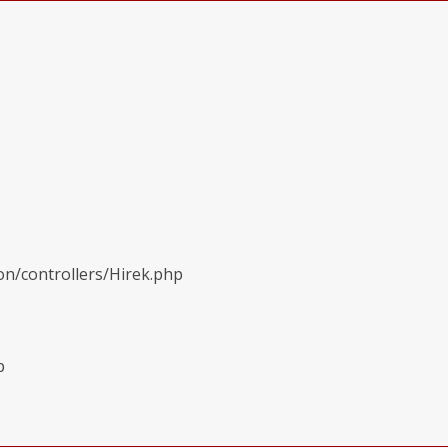
on/controllers/Hirek.php
p