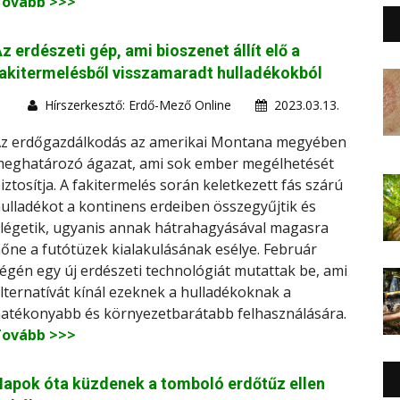
Tovább >>>
z erdészeti gép, ami bioszenet állít elő a
akitermelésből visszamaradt hulladékokból
Hírszerkesztő: Erdő-Mező Online
2023.03.13.
z erdőgazdálkodás az amerikai Montana megyében
eghatározó ágazat, ami sok ember megélhetését
iztosítja. A fakitermelés során keletkezett fás szárú
ulladékot a kontinens erdeiben összegyűjtik és
légetik, ugyanis annak hátrahagyásával magasra
őne a futótüzek kialakulásának esélye. Február
égén egy új erdészeti technológiát mutattak be, ami
lternatívát kínál ezeknek a hulladékoknak a
atékonyabb és környezetbarátabb felhasználására.
Tovább >>>
apok óta küzdenek a tomboló erdőtűz ellen