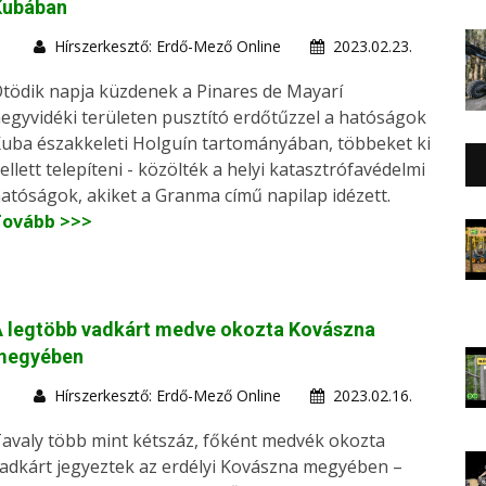
Kubában
Hírszerkesztő: Erdő-Mező Online
2023.02.23.
tödik napja küzdenek a Pinares de Mayarí
egyvidéki területen pusztító erdőtűzzel a hatóságok
uba északkeleti Holguín tartományában, többeket ki
ellett telepíteni - közölték a helyi katasztrófavédelmi
atóságok, akiket a Granma című napilap idézett.
Tovább >>>
A legtöbb vadkárt medve okozta Kovászna
megyében
Hírszerkesztő: Erdő-Mező Online
2023.02.16.
avaly több mint kétszáz, főként medvék okozta
adkárt jegyeztek az erdélyi Kovászna megyében –