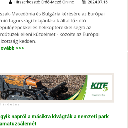
Hírszerkesztő: Erdő-Mező Online
2024.07.16.
szak-Macedónia és Bulgária kérésére az Európai
nió tagországi felajánlások által tűzoltó
epülőgépekkel és helikopterekkel segíti az
rdőtüzek elleni küzdelmet - közölte az Európai
izottság kedden.
Tovább >>>
h i r d e t é s
gyik napról a másikra kivágták a nemzeti park
famatuzsálemét