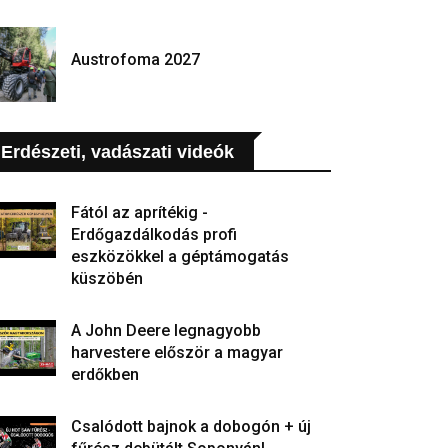
Austrofoma 2027
Erdészeti, vadászati videók
Fától az aprítékig -
Erdőgazdálkodás profi
eszközökkel a géptámogatás
küszöbén
A John Deere legnagyobb
harvestere először a magyar
erdőkben
Csalódott bajnok a dobogón + új