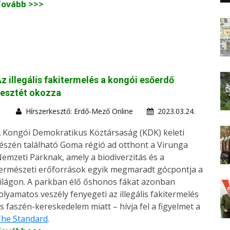
Tovább >>>
z illegális fakitermelés a kongói esőerdő
vesztét okozza
Hírszerkesztő: Erdő-Mező Online
2023.03.24.
 Kongói Demokratikus Köztársaság (KDK) keleti
észén található Goma régió ad otthont a Virunga
emzeti Parknak, amely a biodiverzitás és a
ermészeti erőforrások egyik megmaradt gócpontja a
ilágon. A parkban élő őshonos fákat azonban
olyamatos veszély fenyegeti az illegális fakitermelés
s faszén-kereskedelem miatt – hívja fel a figyelmet a
he Standard
.