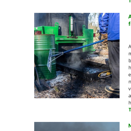
A
f
A
m
b
h
e
n
v
a
h
N