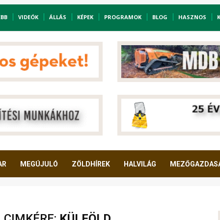
EBB
VIDEÓK
ÁLLÁS
KÉPEK
PROGRAMOK
BLOG
HASZNOS
AR
MEGÚJULÓ
ZÖLDHÍREK
HALVILÁG
MEZŐGAZDAS
A CIMKÉRE:
KÜLFÖLD