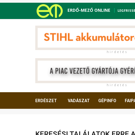
ERDŐ-MEZŐ ONLINE
LEGFRISS
h i r d e t é s
h i r d e t é s
ERDÉSZET
VADÁSZAT
GÉPINFO
FAIP
OLVASNIVALÓ
KERESÉSI TALÁLATOK ERRE 