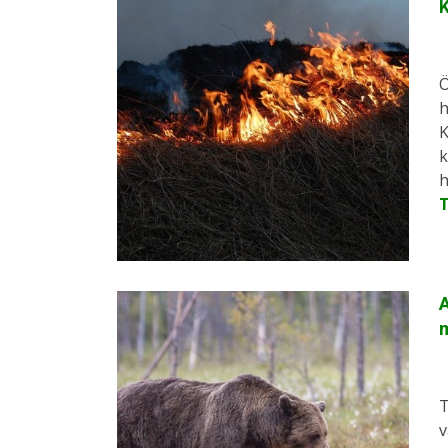
Ö
h
K
k
h
T
v