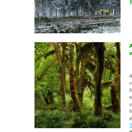
A
A
r
N
t
v
f
é
T