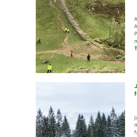
A
A
P
m
J
f
J
m
f