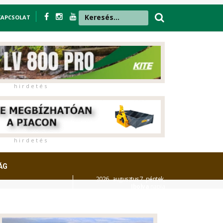
KAPCSOLAT
h i r d e t é s
h i r d e t é s
ÁG
2026. augusztus 7. péntek,
Ibolya
napja