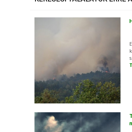
H
E
k
s
T
m