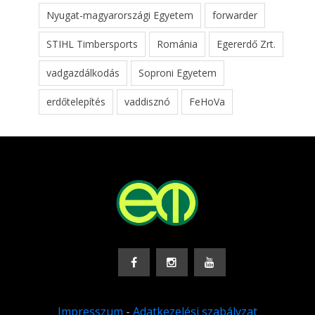
Nyugat-magyarországi Egyetem
forwarder
STIHL Timbersports
Románia
Egererdő Zrt.
vadgazdálkodás
Soproni Egyetem
erdőtelepítés
vaddisznó
FeHoVa
Impresszum
-
Adatkezelési szabályzat