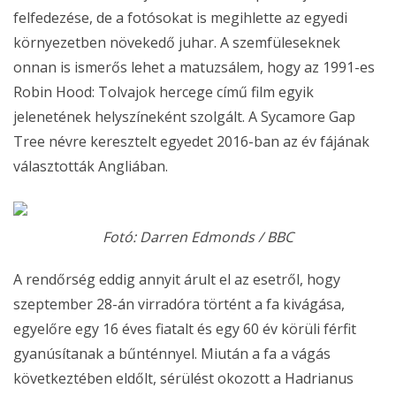
felfedezése, de a fotósokat is megihlette az egyedi
környezetben növekedő juhar. A szemfüleseknek
onnan is ismerős lehet a matuzsálem, hogy az 1991-es
Robin Hood: Tolvajok hercege című film egyik
jelenetének helyszíneként szolgált. A Sycamore Gap
Tree névre keresztelt egyedet 2016-ban az év fájának
választották Angliában.
Fotó: Darren Edmonds / BBC
A rendőrség eddig annyit árult el az esetről, hogy
szeptember 28-án virradóra történt a fa kivágása,
egyelőre egy 16 éves fiatalt és egy 60 év körüli férfit
gyanúsítanak a bűnténnyel. Miután a fa a vágás
következtében eldőlt, sérülést okozott a Hadrianus