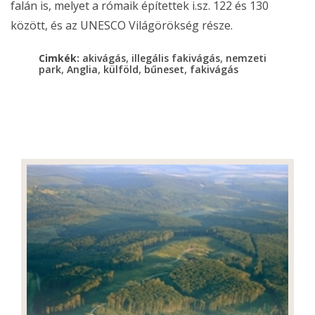
falán is, melyet a rómaik építettek i.sz. 122 és 130
között, és az UNESCO Világörökség része.
,
,
Cimkék:
akivágás
illegális fakivágás
nemzeti
,
,
,
,
park
Anglia
külföld
bűneset
fakivágás