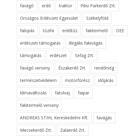
favágó
erdő
traktor
Pilisi Parkerdő Zrt.
Országos Erdészeti Egyesület
Székelyföld
falopás
tűzifa
erdőtűz
fakitermelő
OEE
erdészeti támogatás
illegális fakivágás
támogatás
erdészet
Sefag Zrt.
favágó verseny
Északerdő Zrt.
rendőrség
természetvédelem
motorfűrész
időjárás
klímaváltozás
fatolvaj
faipar
fakitermelő verseny
ANDREAS STIHL Kereskedelmi Kft.
favágás
Mecsekerdő Zrt.
Zalaerdő Zrt.