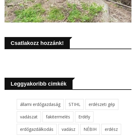
Csatlakozz hozzánk!
Leggyakoribb cimkék
állami erdőgazdaság
STIHL
erdészeti gép
vadászat
fakitermelés
Erdély
erdőgazdálkodás
vadász
NÉBIH
erdész