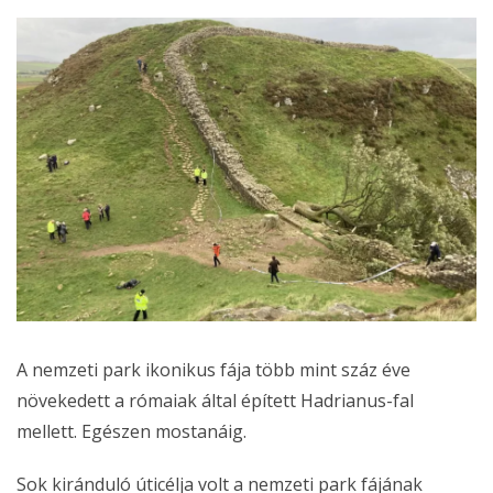
A nemzeti park ikonikus fája több mint száz éve
növekedett a rómaiak által épített Hadrianus-fal
mellett. Egészen mostanáig.
Sok kiránduló úticélja volt a nemzeti park fájának