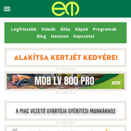
Legfrissebb
Videók
Állás
Képek
Programok
Blog
Hasznos
Kapcsolat
h i r d e t é s
h i r d e t é s
h i r d e t é s