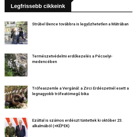
Legfrissebb cikkeink
Strúbel Bence továbbra is legyőzhetetlen a Mátrában
Természetvédelmi erdőkezelés a Pécselyi-
medencében
Trófeaszemle a Vergánál: a Zirci Erdészetnél esett a
legnagyobb trófeatömegű bika
Ezúttal is számos erdészt tüntettek ki október 23.
alkalmából (+KÉPEK)