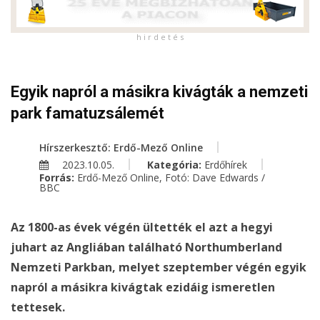
h i r d e t é s
Egyik napról a másikra kivágták a nemzeti
park famatuzsálemét
Hírszerkesztő: Erdő-Mező Online
2023.10.05.
Kategória:
Erdőhírek
Forrás:
Erdő-Mező Online, Fotó: Dave Edwards /
BBC
Az 1800-as évek végén ültették el azt a hegyi
juhart az Angliában található Northumberland
Nemzeti Parkban, melyet szeptember végén egyik
napról a másikra kivágtak ezidáig ismeretlen
tettesek.