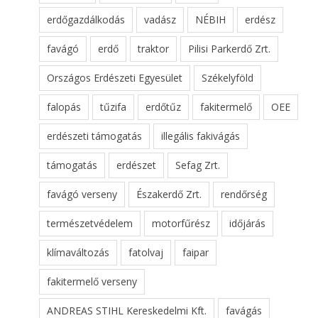
erdőgazdálkodás
vadász
NÉBIH
erdész
favágó
erdő
traktor
Pilisi Parkerdő Zrt.
Országos Erdészeti Egyesület
Székelyföld
falopás
tűzifa
erdőtűz
fakitermelő
OEE
erdészeti támogatás
illegális fakivágás
támogatás
erdészet
Sefag Zrt.
favágó verseny
Északerdő Zrt.
rendőrség
természetvédelem
motorfűrész
időjárás
klímaváltozás
fatolvaj
faipar
fakitermelő verseny
ANDREAS STIHL Kereskedelmi Kft.
favágás