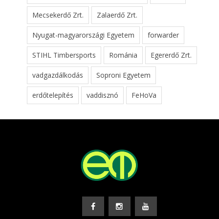
Mecsekerdő Zrt.
Zalaerdő Zrt.
Nyugat-magyarországi Egyetem
forwarder
STIHL Timbersports
Románia
Egererdő Zrt.
vadgazdálkodás
Soproni Egyetem
erdőtelepítés
vaddisznó
FeHoVa