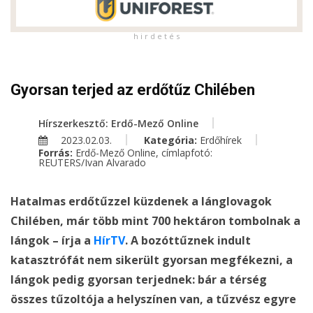
h i r d e t é s
Gyorsan terjed az erdőtűz Chilében
Hírszerkesztő: Erdő-Mező Online
2023.02.03.
Kategória:
Erdőhírek
Forrás:
Erdő-Mező Online, címlapfotó:
REUTERS/Ivan Alvarado
Hatalmas erdőtűzzel küzdenek a lánglovagok
Chilében, már több mint 700 hektáron tombolnak a
lángok – írja a
HírTV
. A bozóttűznek indult
katasztrófát nem sikerült gyorsan megfékezni, a
lángok pedig gyorsan terjednek: bár a térség
összes tűzoltója a helyszínen van, a tűzvész egyre