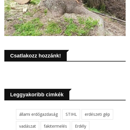
Csatlakozz hozzánk!
Leggyakoribb cimkék
állami erdőgazdaság
STIHL
erdészeti gép
vadászat
fakitermelés
Erdély