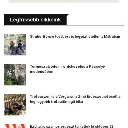
Legfrissebb cikkeink
Strúbel Bence továbbra is legyőzhetetlen a Mátrában
Természetvédelmi erdőkezelés a Pécselyi-
medencében
Trófeaszemle a Vergánál: a Zirci Erdészetnél esett a
legnagyobb trófeatömegű bika
Ezúttal is számos erdészt tüntettek ki október 23.