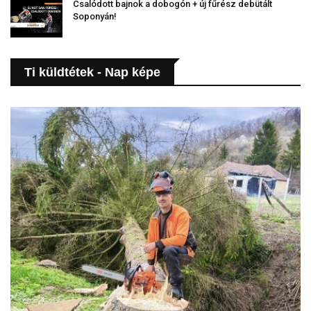
Csalódott bajnok a dobogón + új fűrész debütált
Soponyán!
Ti küldtétek - Nap képe