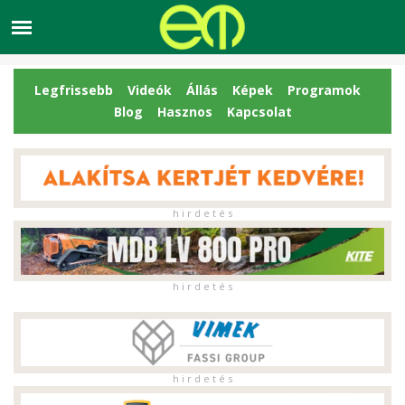
Legfrissebb
Videók
Állás
Képek
Programok
Blog
Hasznos
Kapcsolat
h i r d e t é s
h i r d e t é s
h i r d e t é s