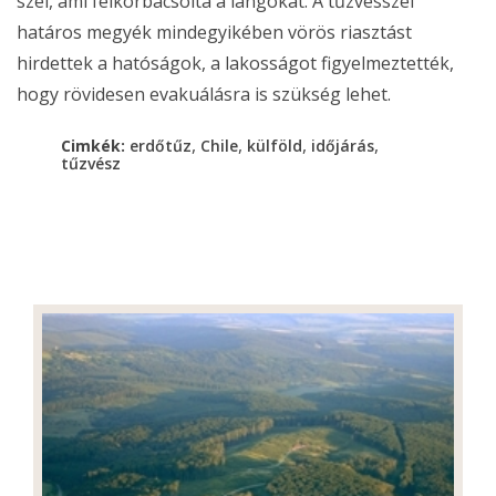
szél, ami felkorbácsolta a lángokat. A tűzvésszel
határos megyék mindegyikében vörös riasztást
hirdettek a hatóságok, a lakosságot figyelmeztették,
hogy rövidesen evakuálásra is szükség lehet.
,
,
,
,
Cimkék:
erdőtűz
Chile
külföld
időjárás
tűzvész