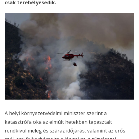
csak terebélyesedik.
A helyi környezetvédelmi miniszter szerint a
katasztrófa oka az elmúlt hetekben tapasztalt
rendkívül meleg és száraz időjárás, valamint az erős