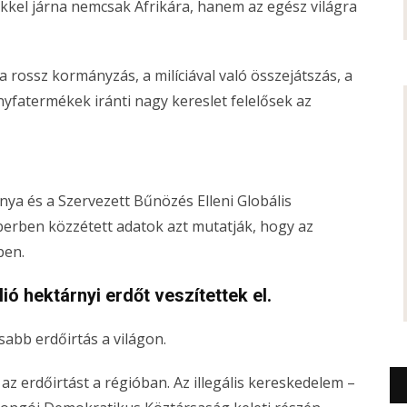
kel járna nemcsak Afrikára, hanem az egész világra
a rossz kormányzás, a milíciával való összejátszás, a
yfatermékek iránti nagy kereslet felelősek az
a és a Szervezett Bűnözés Elleni Globális
erben közzétett adatok azt mutatják, hogy az
ben.
ió hektárnyi erdőt veszítettek el.
sabb erdőirtás a világon.
 az erdőirtást a régióban. Az illegális kereskedelem –