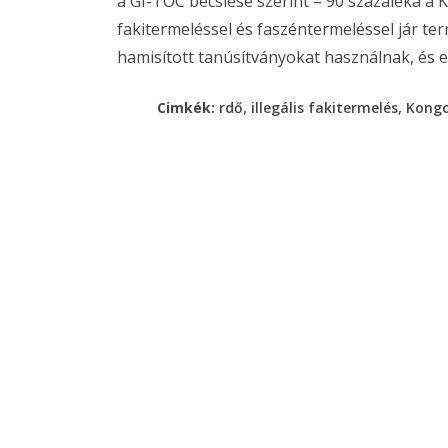
a GI-TOC becslése szerint – 90 százaléka a
fakitermeléssel és faszéntermeléssel jár te
hamisított tanúsítványokat használnak, és el
,
,
Cimkék:
rdő
illegális fakitermelés
Kong