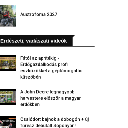
Austrofoma 2027
Erdészeti, vadászati videók
Fától az aprítékig -
Erdőgazdálkodás profi
eszközökkel a géptámogatás
küszöbén
A John Deere legnagyobb
harvestere először a magyar
erdőkben
Csalódott bajnok a dobogón + új
fűrész debütált Soponyán!