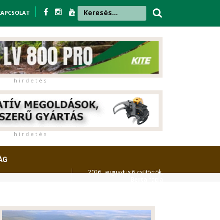
KAPCSOLAT
h i r d e t é s
h i r d e t é s
ÁG
2026. augusztus 6. csütörtök,
Berta
napja