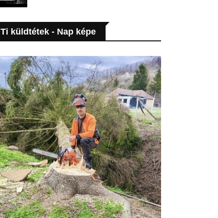
Ti küldtétek - Nap képe