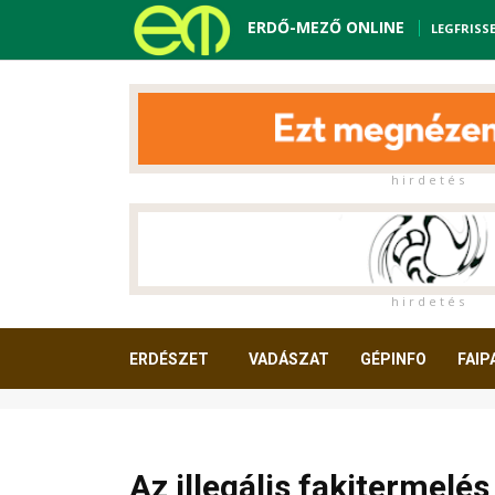
ERDŐ-MEZŐ ONLINE
LEGFRISS
h i r d e t é s
h i r d e t é s
ERDÉSZET
VADÁSZAT
GÉPINFO
FAIP
OLVASNIVALÓ
Az illegális fakitermelé