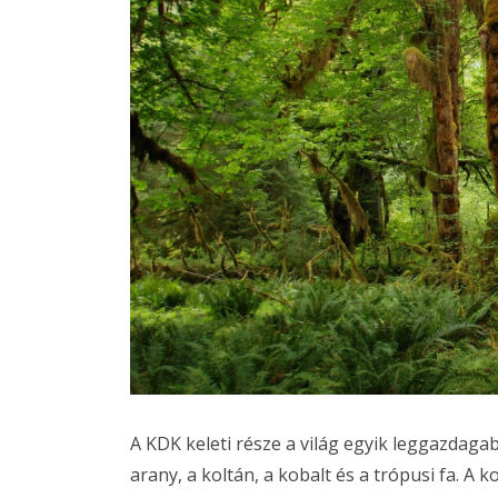
A KDK keleti része a világ egyik leggazdaga
arany, a koltán, a kobalt és a trópusi fa. A