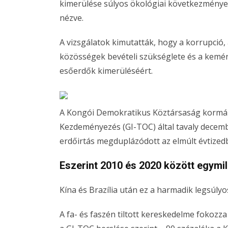
kimerülése súlyos ökológiai következmények
nézve.
A vizsgálatok kimutatták, hogy a korrupció, 
közösségek bevételi szükséglete és a kemén
esőerdők kimerüléséért.
A Kongói Demokratikus Köztársaság kormány
Kezdeményezés (GI-TOC) által tavaly decemb
erdőirtás megduplázódott az elmúlt évtized
Eszerint 2010 és 2020 között egymill
Kína és Brazília után ez a harmadik legsúlyo
A fa- és faszén tiltott kereskedelme fokozza