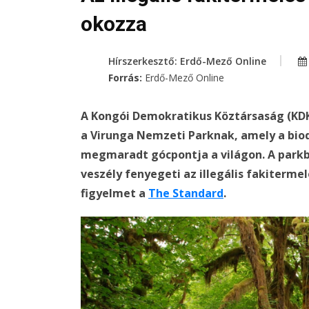
okozza
Hírszerkesztő: Erdő-Mező Online
Forrás:
Erdő-Mező Online
A Kongói Demokratikus Köztársaság (KDK
a Virunga Nemzeti Parknak, amely a biod
megmaradt gócpontja a világon. A park
veszély fenyegeti az illegális fakiterme
figyelmet a
The Standard
.