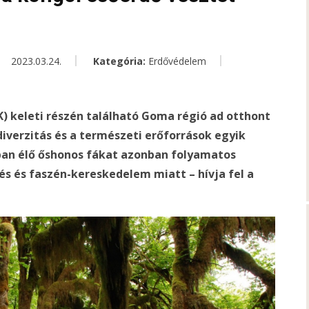
2023.03.24.
Kategória:
Erdővédelem
) keleti részén található Goma régió ad otthont
iverzitás és a természeti erőforrások egyik
ban élő őshonos fákat azonban folyamatos
lés és faszén-kereskedelem miatt – hívja fel a