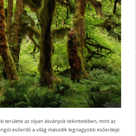
bb területe az olyan ásványok tekintetében, mint az
 kongói esőerdő a világ második legnagyobb esőerdeje: