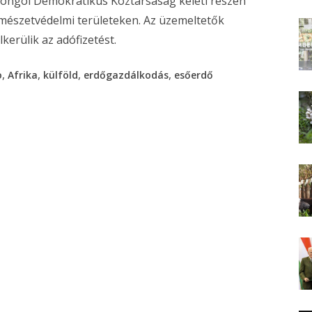
 Kongói Demokratikus Köztársaság keleti részén
rmészetvédelmi területeken. Az üzemeltetők
kerülik az adófizetést.
,
,
,
,
o
Afrika
külföld
erdőgazdálkodás
esőerdő