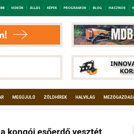
EBB
VIDEÓK
ÁLLÁS
KÉPEK
PROGRAMOK
BLOG
HASZNOS
AR
MEGÚJULÓ
ZÖLDHÍREK
HALVILÁG
MEZŐGAZDAS
s a kongói esőerdő vesztét