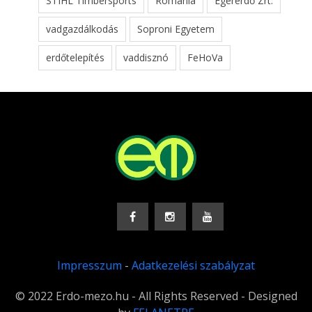
STIHL Timbersports
Románia
Egererdő Zrt.
vadgazdálkodás
Soproni Egyetem
erdőtelepítés
vaddisznó
FeHoVa
Impresszum
-
Adatkezelési szabályzat
© 2022 Erdo-mezo.hu - All Rights Reserved - Designed