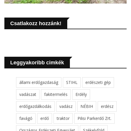
Csatlakozz hozzánk!
Leggyakoribb cimkék
állami erdőgazdaság
STIHL
erdészeti gép
vadászat
fakitermelés
Erdély
erdőgazdálkodás
vadász
NÉBIH
erdész
favágó
erdő
traktor
Pilisi Parkerdő Zrt.
Országos Erdészeti Egyesület
Székelyföld