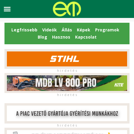
Legfrissebb
Videók
Állás
Képek
Programok
Blog
Hasznos
Kapcsolat
h i r d e t é s
h i r d e t é s
h i r d e t é s