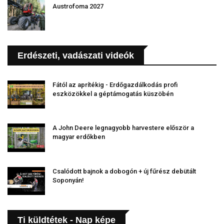
Austrofoma 2027
Erdészeti, vadászati videók
Fától az aprítékig - Erdőgazdálkodás profi
eszközökkel a géptámogatás küszöbén
A John Deere legnagyobb harvestere először a
magyar erdőkben
Csalódott bajnok a dobogón + új fűrész debütált
Soponyán!
Ti küldtétek - Nap képe