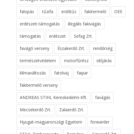
falopás
tűzifa
erdőtűz
fakitermelő
OEE
erdészeti támogatás
illegális fakivágás
támogatás
erdészet
Sefag Zrt.
favágó verseny
Északerdő Zrt.
rendőrség
természetvédelem
motorfűrész
időjárás
klímaváltozás
fatolvaj
faipar
fakitermelő verseny
ANDREAS STIHL Kereskedelmi Kft.
favágás
Mecsekerdő Zrt.
Zalaerdő Zrt.
Nyugat-magyarországi Egyetem
forwarder