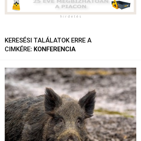
h i r d e t é s
KERESÉSI TALÁLATOK ERRE A
CIMKÉRE:
KONFERENCIA