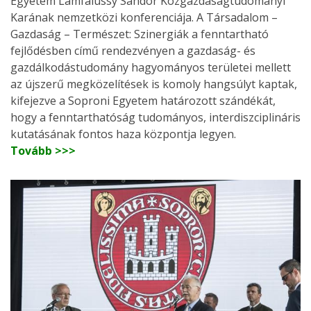
Egyetem Lámfalussy Sándor Közgazdaságtudományi
Karának nemzetközi konferenciája. A Társadalom –
Gazdaság – Természet: Szinergiák a fenntartható
fejlődésben című rendezvényen a gazdaság- és
gazdálkodástudomány hagyományos területei mellett
az újszerű megközelítések is komoly hangsúlyt kaptak,
kifejezve a Soproni Egyetem határozott szándékát,
hogy a fenntarthatóság tudományos, interdiszciplináris
kutatásának fontos haza központja legyen.
Tovább >>>