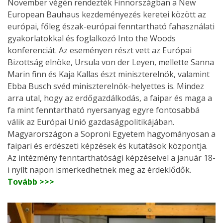
November végén rendezték Finnországban a New
European Bauhaus kezdeményezés keretei között az
európai, főleg észak-európai fenntartható fahasználati
gyakorlatokkal és foglalkozó Into the Woods
konferenciát. Az eseményen részt vett az Európai
Bizottság elnöke, Ursula von der Leyen, mellette Sanna
Marin finn és Kaja Kallas észt miniszterelnök, valamint
Ebba Busch svéd miniszterelnök-helyettes is. Mindez
arra utal, hogy az erdőgazdálkodás, a faipar és maga a
fa mint fenntartható nyersanyag egyre fontosabbá
válik az Európai Unió gazdaságpolitikájában.
Magyarországon a Soproni Egyetem hagyományosan a
faipari és erdészeti képzések és kutatások központja.
Az intézmény fenntarthatósági képzéseivel a január 18-
i nyílt napon ismerkedhetnek meg az érdeklődők.
Tovább >>>