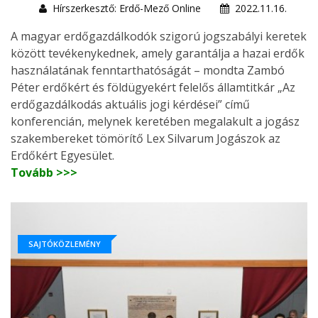
Hírszerkesztő: Erdő-Mező Online
2022.11.16.
A magyar erdőgazdálkodók szigorú jogszabályi keretek
között tevékenykednek, amely garantálja a hazai erdők
használatának fenntarthatóságát – mondta Zambó
Péter erdőkért és földügyekért felelős államtitkár „Az
erdőgazdálkodás aktuális jogi kérdései” című
konferencián, melynek keretében megalakult a jogász
szakembereket tömörítő Lex Silvarum Jogászok az
Erdőkért Egyesület.
Tovább >>>
SAJTÓKÖZLEMÉNY