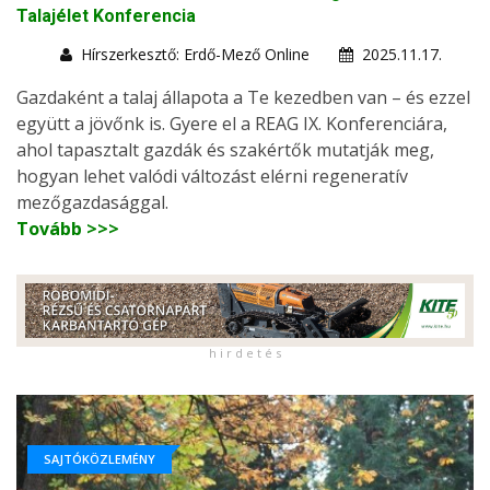
Talajélet Konferencia
Hírszerkesztő: Erdő-Mező Online
2025.11.17.
Gazdaként a talaj állapota a Te kezedben van – és ezzel
együtt a jövőnk is. Gyere el a REAG IX. Konferenciára,
ahol tapasztalt gazdák és szakértők mutatják meg,
hogyan lehet valódi változást elérni regeneratív
mezőgazdasággal.
Tovább >>>
h i r d e t é s
SAJTÓKÖZLEMÉNY