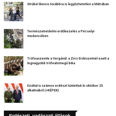
Strúbel Bence továbbra is legyőzhetetlen a Mátrában
Természetvédelmi erdőkezelés a Pécselyi-
medencében
Trófeaszemle a Vergánál: a Zirci Erdészetnél esett a
legnagyobb trófeatömegű bika
Ezúttal is számos erdészt tüntettek ki október 23.
alkalmából (+KÉPEK)
Erdészeti, vadászati állások