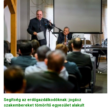
Segítség az erdőgazdálkodóknak: jogász
szakembereket tömörítő egyesület alakult