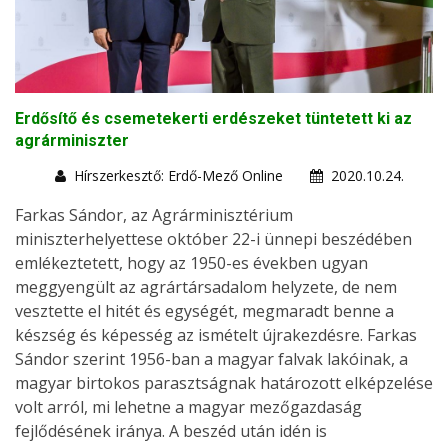
Erdősítő és csemetekerti erdészeket tüntetett ki az
agrárminiszter
Hírszerkesztő: Erdő-Mező Online
2020.10.24.
Farkas Sándor, az Agrárminisztérium
miniszterhelyettese október 22-i ünnepi beszédében
emlékeztetett, hogy az 1950-es években ugyan
meggyengült az agrártársadalom helyzete, de nem
vesztette el hitét és egységét, megmaradt benne a
készség és képesség az ismételt újrakezdésre. Farkas
Sándor szerint 1956-ban a magyar falvak lakóinak, a
magyar birtokos parasztságnak határozott elképzelése
volt arról, mi lehetne a magyar mezőgazdaság
fejlődésének iránya. A beszéd után idén is