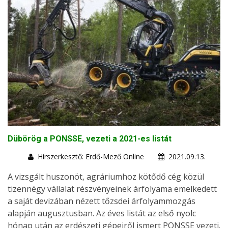
Dübörög a PONSSE, vezeti a 2021-es listát
Hírszerkesztő: Erdő-Mező Online
2021.09.13.
A vizsgált huszonöt, agráriumhoz kötődő cég közül
tizennégy vállalat részvényeinek árfolyama emelkedett
a saját devizában nézett tőzsdei árfolyammozgás
alapján augusztusban. Az éves listát az első nyolc
hónap után az erdészeti gépeiről ismert PONSSE vezeti.