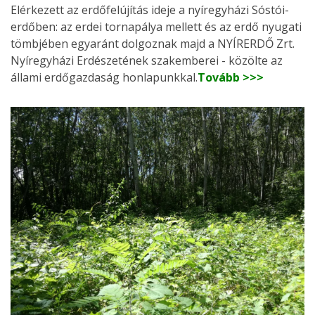
Elérkezett az erdőfelújítás ideje a nyíregyházi Sóstói-
erdőben: az erdei tornapálya mellett és az erdő nyugati
tömbjében egyaránt dolgoznak majd a NYÍRERDŐ Zrt.
Nyíregyházi Erdészetének szakemberei - közölte az
állami erdőgazdaság honlapunkkal.
Tovább >>>