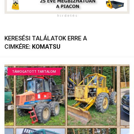
h i r d e t é s
KERESÉSI TALÁLATOK ERRE A
CIMKÉRE:
KOMATSU
TÁMOGATOTT TARTALOM