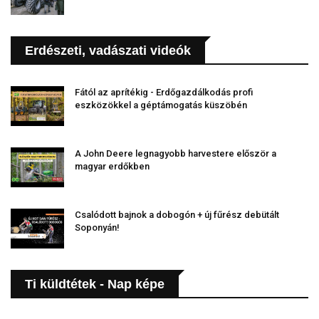
Erdészeti, vadászati videók
Fától az aprítékig - Erdőgazdálkodás profi
eszközökkel a géptámogatás küszöbén
A John Deere legnagyobb harvestere először a
magyar erdőkben
Csalódott bajnok a dobogón + új fűrész debütált
Soponyán!
Ti küldtétek - Nap képe