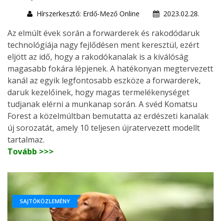
Hírszerkesztő: Erdő-Mező Online
2023.02.28.
Az elmúlt évek során a forwarderek és rakodódaruk
technológiája nagy fejlődésen ment keresztül, ezért
eljött az idő, hogy a rakodókanalak is a kiválóság
magasabb fokára lépjenek. A hatékonyan megtervezett
kanál az egyik legfontosabb eszköze a forwarderek,
daruk kezelőinek, hogy magas termelékenységet
tudjanak elérni a munkanap során. A svéd Komatsu
Forest a közelmúltban bemutatta az erdészeti kanalak
új sorozatát, amely 10 teljesen újratervezett modellt
tartalmaz.
Tovább >>>
SAJTÓKÖZLEMÉNY