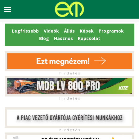
Legfrissebb
Videók
Állás
Képek
Programok
Blog
Hasznos
Kapcsolat
h i r d e t é s
h i r d e t é s
h i r d e t é s