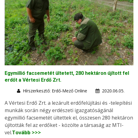
Egymillió facsemetét ültetett, 280 hektáron újított fel
erdőt a Vértesi Erdő Zrt.
Hírszerkesztő: Erdő-Mező Online
2020.06.05.
A Vértesi Erdő Zrt. a lezárult erdőfelújítási és -telepítési
munkák során négy erdészeti igazgatóságánál
egymillió facsemetét ültettek el, összesen 280 hektáron
újították fel az erdőket - közölte a társaság az MTI-
vel.
Tovább >>>