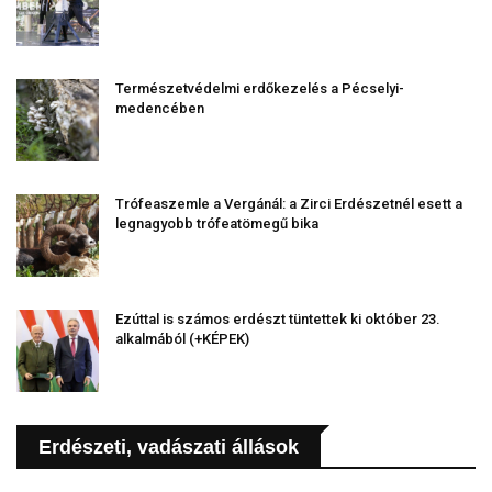
Természetvédelmi erdőkezelés a Pécselyi-
medencében
Trófeaszemle a Vergánál: a Zirci Erdészetnél esett a
legnagyobb trófeatömegű bika
Ezúttal is számos erdészt tüntettek ki október 23.
alkalmából (+KÉPEK)
Erdészeti, vadászati állások