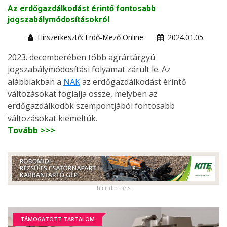
Az erdőgazdálkodást érintő fontosabb
jogszabálymódosításokról
Hírszerkesztő: Erdő-Mező Online
2024.01.05.
2023. decemberében több agrártárgyú
jogszabálymódosítási folyamat zárult le. Az
alábbiakban a
NAK
az erdőgazdálkodást érintő
változásokat foglalja össze, melyben az
erdőgazdálkodók szempontjából fontosabb
változásokat kiemeltük.
Tovább >>>
h i r d e t é s
TÁMOGATOTT TARTALOM