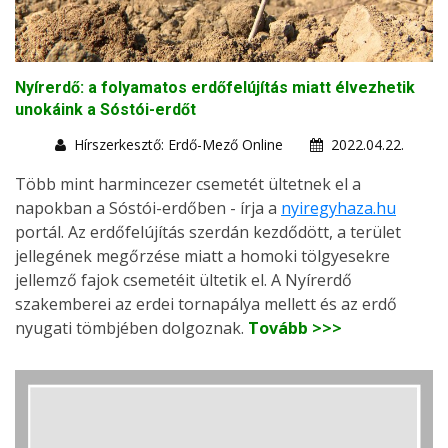
Nyírerdő: a folyamatos erdőfelújítás miatt élvezhetik
unokáink a Sóstói-erdőt
Hírszerkesztő: Erdő-Mező Online
2022.04.22.
Több mint harmincezer csemetét ültetnek el a
napokban a Sóstói-erdőben - írja a
nyiregyhaza.hu
portál. Az erdőfelújítás szerdán kezdődött, a terület
jellegének megőrzése miatt a homoki tölgyesekre
jellemző fajok csemetéit ültetik el. A Nyírerdő
szakemberei az erdei tornapálya mellett és az erdő
nyugati tömbjében dolgoznak.
Tovább >>>