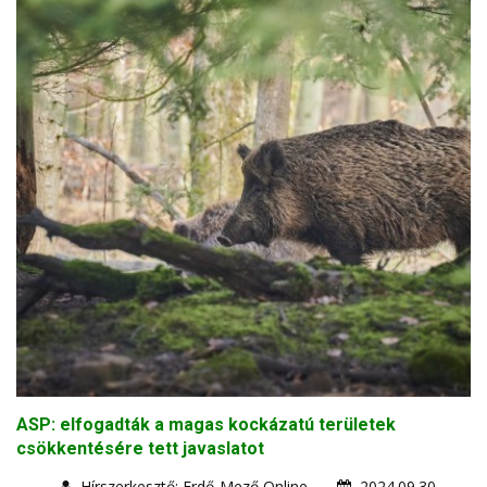
ASP: elfogadták a magas kockázatú területek
csökkentésére tett javaslatot
Hírszerkesztő: Erdő-Mező Online
2024.09.30.