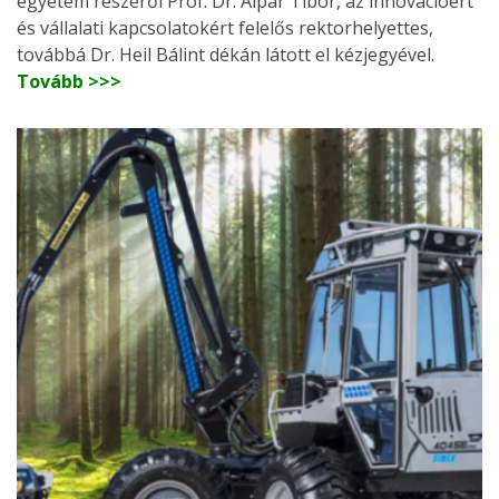
egyetem részéről Prof. Dr. Alpár Tibor, az innovációért
és vállalati kapcsolatokért felelős rektorhelyettes,
továbbá Dr. Heil Bálint dékán látott el kézjegyével.
Tovább >>>