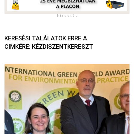
h i r d e t é s
KERESÉSI TALÁLATOK ERRE A
CIMKÉRE:
KÉZDISZENTKERESZT