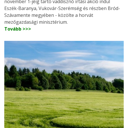
november 1-jéig tartó vaddisznó irtási akció indul
Eszék-Baranya, Vukovár-Szerémség és részben Bród-
Szávamente megyében - közölte a horvát
mezőgazdasági minisztérium.
Tovább >>>