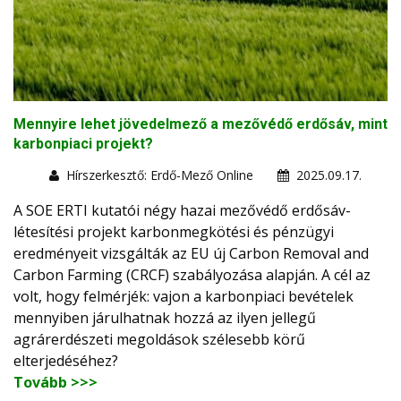
Mennyire lehet jövedelmező a mezővédő erdősáv, mint
karbonpiaci projekt?
Hírszerkesztő: Erdő-Mező Online
2025.09.17.
A SOE ERTI kutatói négy hazai mezővédő erdősáv-
létesítési projekt karbonmegkötési és pénzügyi
eredményeit vizsgálták az EU új Carbon Removal and
Carbon Farming (CRCF) szabályozása alapján. A cél az
volt, hogy felmérjék: vajon a karbonpiaci bevételek
mennyiben járulhatnak hozzá az ilyen jellegű
agrárerdészeti megoldások szélesebb körű
elterjedéséhez?
Tovább >>>