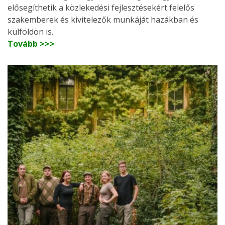
elősegíthetik a közlekedési fejlesztésekért felelős
szakemberek és kivitelezők munkáját hazákban és
külföldön is.
Tovább >>>