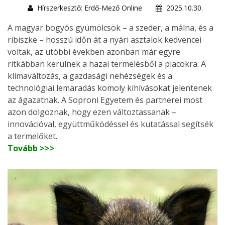
Hírszerkesztő: Erdő-Mező Online
2025.10.30.
A magyar bogyós gyümölcsök – a szeder, a málna, és a
ribiszke – hosszú időn át a nyári asztalok kedvencei
voltak, az utóbbi években azonban már egyre
ritkábban kerülnek a hazai termelésből a piacokra. A
klímaváltozás, a gazdasági nehézségek és a
technológiai lemaradás komoly kihívásokat jelentenek
az ágazatnak. A Soproni Egyetem és partnerei most
azon dolgoznak, hogy ezen változtassanak –
innovációval, együttműködéssel és kutatással segítsék
a termelőket.
Tovább >>>