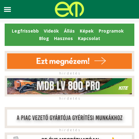
Legfrissebb
Videók
Állás
Képek
Programok
Blog
Hasznos
Kapcsolat
h i r d e t é s
h i r d e t é s
h i r d e t é s