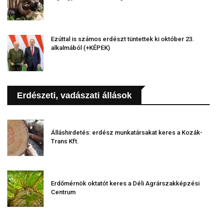
Ezúttal is számos erdészt tüntettek ki október 23.
alkalmából (+KÉPEK)
Erdészeti, vadászati állások
Álláshirdetés: erdész munkatársakat keres a Kozák-
Trans Kft.
Erdőmérnök oktatót keres a Déli Agrárszakképzési
Centrum