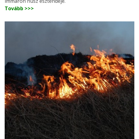
immáron húsz esztendeje.
Tovább >>>