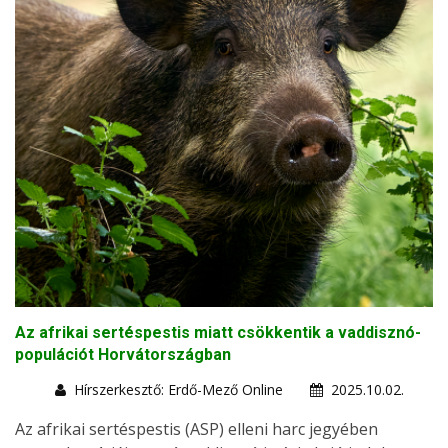
Az afrikai sertéspestis miatt csökkentik a vaddisznó-
populációt Horvátországban
Hírszerkesztő: Erdő-Mező Online
2025.10.02.
Az afrikai sertéspestis (ASP) elleni harc jegyében