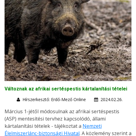
Változnak az afrikai sertéspestis kártalanítási tételei
Hírszerkesztő: Erdő-Mező Online
2024.02.26.
Március 1-jétől módosulnak az afrikai sertéspestis
(ASP) mentesítési tervhez kapcsolódó, állami
kártalanítási tételek - tájékoztat a
Nemzeti
Élelmiszerlánc-biztonsági Hivatal
. A közlemény szerint a