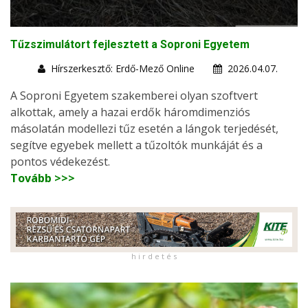
Tűzszimulátort fejlesztett a Soproni Egyetem
Hírszerkesztő: Erdő-Mező Online
2026.04.07.
A Soproni Egyetem szakemberei olyan szoftvert
alkottak, amely a hazai erdők háromdimenziós
másolatán modellezi tűz esetén a lángok terjedését,
segítve egyebek mellett a tűzoltók munkáját és a
pontos védekezést.
Tovább >>>
h i r d e t é s