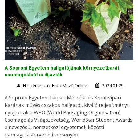
A Soproni Egyetem hallgatójának környezetbarát
csomagolását is díjazták
Hírszerkesztő: Erdő-Mező Online
2024.01.29.
A Soproni Egyetem Faipari Mérnöki és Kreatívipari
Karának művész szakos hallgatói, kiváló teljesítményt
nyújtottak a WPO (World Packaging Organisation)
Csomagolás Világszövetség, WorldStar Student Awards
elnevezésű, nemzetközi egyetemek közötti
csomagolástervezési versenyén.