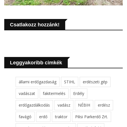
Csatlakozz hozzánk!
Leggyakoribb cimkék
állami erdőgazdaság
STIHL
erdészeti gép
vadászat
fakitermelés
Erdély
erdőgazdálkodás
vadász
NÉBIH
erdész
favágó
erdő
traktor
Pilisi Parkerdő Zrt.