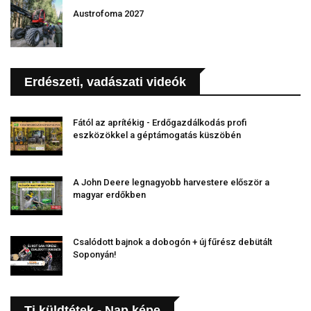
Austrofoma 2027
Erdészeti, vadászati videók
Fától az aprítékig - Erdőgazdálkodás profi
eszközökkel a géptámogatás küszöbén
A John Deere legnagyobb harvestere először a
magyar erdőkben
Csalódott bajnok a dobogón + új fűrész debütált
Soponyán!
Ti küldtétek - Nap képe