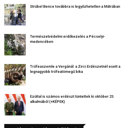
Strúbel Bence továbbra is legyőzhetetlen a Mátrában
Természetvédelmi erdőkezelés a Pécselyi-
medencében
Trófeaszemle a Vergánál: a Zirci Erdészetnél esett a
legnagyobb trófeatömegű bika
Ezúttal is számos erdészt tüntettek ki október 23.
alkalmából (+KÉPEK)