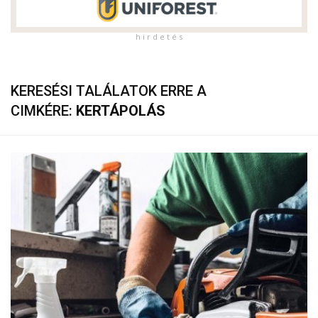
h i r d e t é s
KERESÉSI TALÁLATOK ERRE A
CIMKÉRE:
KERTÁPOLÁS