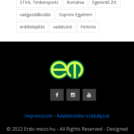
STIHL Timbersports
Románia
Egererdő Zrt.
vadgazdálkodás
Soproni Egyetem
erdőtelepítés
vaddisznó
FeHoVa
Impresszum
-
Adatkezelési szabályzat
© 2022 Erdo-mezo.hu - All Rights Reserved - Designed