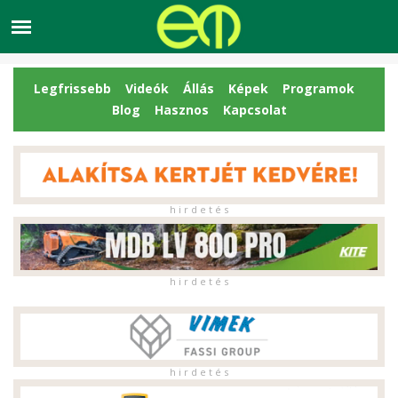
Legfrissebb
Videók
Állás
Képek
Programok
Blog
Hasznos
Kapcsolat
h i r d e t é s
h i r d e t é s
h i r d e t é s