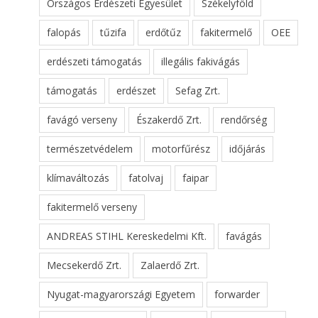
Országos Erdészeti Egyesület
Székelyföld
falopás
tűzifa
erdőtűz
fakitermelő
OEE
erdészeti támogatás
illegális fakivágás
támogatás
erdészet
Sefag Zrt.
favágó verseny
Északerdő Zrt.
rendőrség
természetvédelem
motorfűrész
időjárás
klímaváltozás
fatolvaj
faipar
fakitermelő verseny
ANDREAS STIHL Kereskedelmi Kft.
favágás
Mecsekerdő Zrt.
Zalaerdő Zrt.
Nyugat-magyarországi Egyetem
forwarder