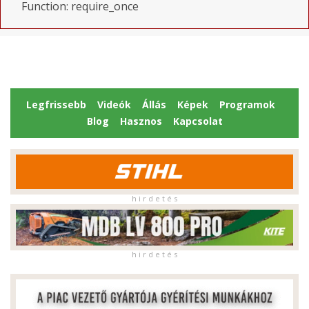
Function: require_once
Legfrissebb
Videók
Állás
Képek
Programok
Blog
Hasznos
Kapcsolat
h i r d e t é s
h i r d e t é s