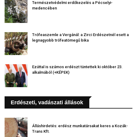
Természetvédelmi erdőkezelés a Pécselyi-
medencében
Trófeaszemle a Vergánál: a Zirci Erdészetnél esett a
legnagyobb trófeatömegű bika
Ezúttal is számos erdészt tüntettek ki október 23.
alkalmából (+KÉPEK)
Erdészeti, vadászati állások
Álláshirdetés: erdész munkatársakat keres a Kozák-
Trans Kft.