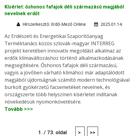
Kísérlet: őshonos fafajok déli származású magjából
nevelnek erdőt
Hírszerkesztő: Erdő-Mező Online
2025.01.14.
Az Erdészeti és Energetikai Szaporítóanyag
Terméktanács közös szlovák-magyar INTERREG
projekt keretében innovatív megoldást alkalmaz az
erdők klímaváltozáshoz történő alkalmazkodásának
megsegítésére. Őshonos fafajok déli származású,
vagyis a jövőben várható klímához már adaptálódott
magjából újdonságnak számító modern technológiával
burkolt gyökérzetű facsemetéket nevelnek, és
országszerte több helyszínen kísérletet indítanak
növekedésük nyomonkövetésére.
Tovább >>>
1. / 73. oldal
>
>>