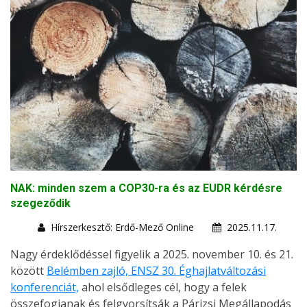
NAK: minden szem a COP30-ra és az EUDR kérdésre
szegeződik
Hírszerkesztő: Erdő-Mező Online
2025.11.17.
Nagy érdeklődéssel figyelik a 2025. november 10. és 21.
között
Belémben zajló, ENSZ 30. Éghajlatváltozási
konferenciát,
ahol elsődleges cél, hogy a felek
összefogjanak és felgyorsítsák a Párizsi Megállapodás