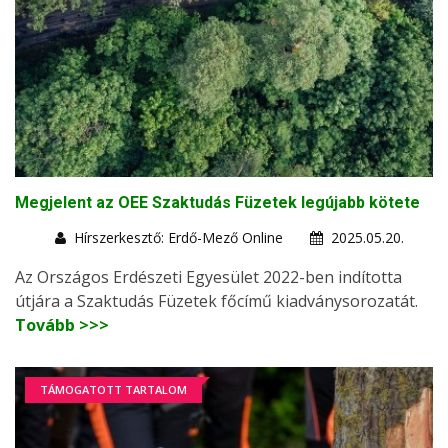
Megjelent az OEE Szaktudás Füzetek legújabb kötete
Hírszerkesztő: Erdő-Mező Online
2025.05.20.
Az Országos Erdészeti Egyesület 2022-ben indította
útjára a Szaktudás Füzetek főcímű kiadványsorozatát.
Tovább >>>
TÁMOGATOTT TARTALOM