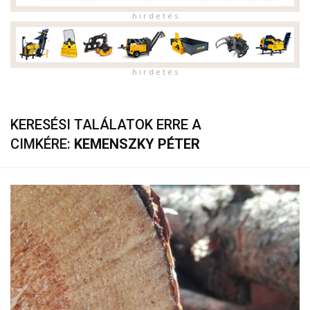
h i r d e t é s
h i r d e t é s
KERESÉSI TALÁLATOK ERRE A
CIMKÉRE:
KEMENSZKY PÉTER