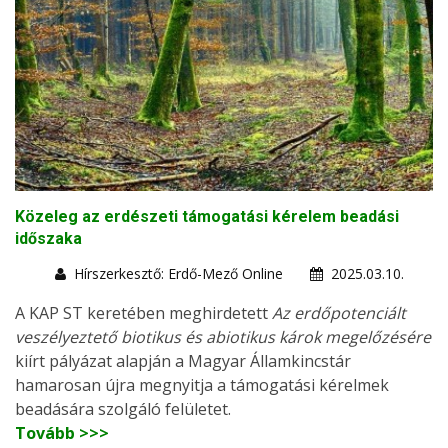
Közeleg az erdészeti támogatási kérelem beadási
időszaka
Hírszerkesztő: Erdő-Mező Online
2025.03.10.
A KAP ST keretében meghirdetett
Az erdőpotenciált
veszélyeztető biotikus és abiotikus károk megelőzésére
kiírt pályázat alapján a Magyar Államkincstár
hamarosan újra megnyitja a támogatási kérelmek
beadására szolgáló felületet.
Tovább >>>