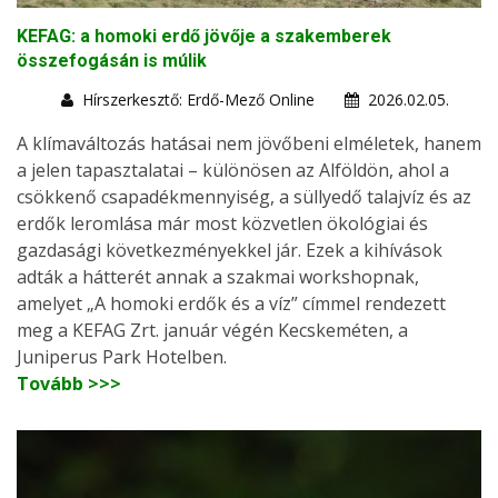
KEFAG: a homoki erdő jövője a szakemberek
összefogásán is múlik
Hírszerkesztő: Erdő-Mező Online
2026.02.05.
A klímaváltozás hatásai nem jövőbeni elméletek, hanem
a jelen tapasztalatai – különösen az Alföldön, ahol a
csökkenő csapadékmennyiség, a süllyedő talajvíz és az
erdők leromlása már most közvetlen ökológiai és
gazdasági következményekkel jár. Ezek a kihívások
adták a hátterét annak a szakmai workshopnak,
amelyet „A homoki erdők és a víz” címmel rendezett
meg a KEFAG Zrt. január végén Kecskeméten, a
Juniperus Park Hotelben.
Tovább >>>