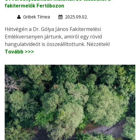
fakitermelők Fertőbozon
Gribek Tímea
2025.09.02.
Hétvégén a Dr. Gólya János Fakitermelési
Emlékversenyen jártunk, amiről egy rövid
hangulatvideót is összeállítottunk. Nézzétek!
Tovább >>>