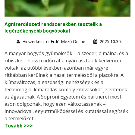
Agrárerdészeti rendszerekben tesztelik a
legérzékenyebb bogyósokat
Hírszerkesztő: Erdő-Mező Online
2025.10.30.
A magyar bogyós gyümölcsök – a szeder, a málna, és a
ribiszke – hosszú időn át a nyári asztalok kedvencei
voltak, az utóbbi években azonban már egyre
ritkábban kerülnek a hazai termelésből a piacokra. A
klímaváltozás, a gazdasági nehézségek és a
technológiai lemaradás komoly kihívásokat jelentenek
az ágazatnak. A Soproni Egyetem és partnerei most
azon dolgoznak, hogy ezen változtassanak –
innovációval, együttműködéssel és kutatással segítsék
a termelőket.
Tovább >>>