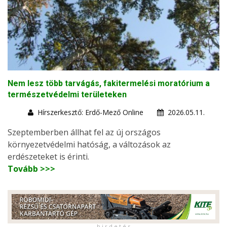
Nem lesz több tarvágás, fakitermelési moratórium a
természetvédelmi területeken
Hírszerkesztő: Erdő-Mező Online
2026.05.11.
Szeptemberben állhat fel az új országos
környezetvédelmi hatóság, a változások az
erdészeteket is érinti.
Tovább >>>
h i r d e t é s