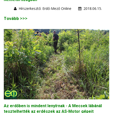
Hírszerkesztő: Erdő-Mező Online
2018.06.15.
Tovább >>>
Az erdőben is mindent lenyírnak - A Mecsek lábánál
tesztelhették az erdészek az AS-Motor gépeit