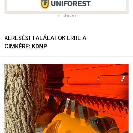
h i r d e t é s
KERESÉSI TALÁLATOK ERRE A
CIMKÉRE:
KDNP