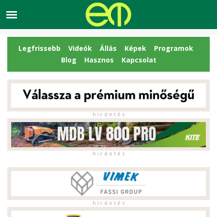
Legfrissebb
Videók
Állás
Képek
Programok
Blog
Hasznos
Kapcsolat
h i r d e t é s
h i r d e t é s
h i r d e t é s