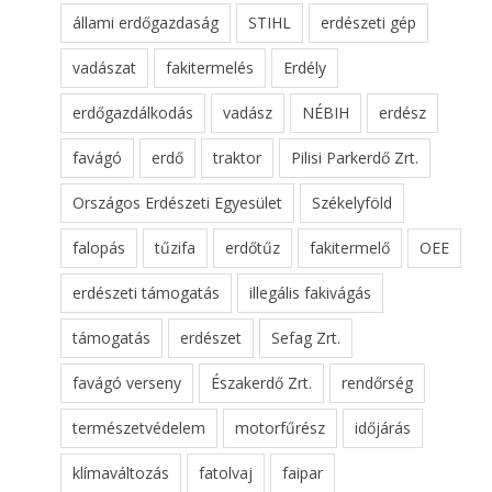
állami erdőgazdaság
STIHL
erdészeti gép
vadászat
fakitermelés
Erdély
erdőgazdálkodás
vadász
NÉBIH
erdész
favágó
erdő
traktor
Pilisi Parkerdő Zrt.
Országos Erdészeti Egyesület
Székelyföld
falopás
tűzifa
erdőtűz
fakitermelő
OEE
erdészeti támogatás
illegális fakivágás
támogatás
erdészet
Sefag Zrt.
favágó verseny
Északerdő Zrt.
rendőrség
természetvédelem
motorfűrész
időjárás
klímaváltozás
fatolvaj
faipar