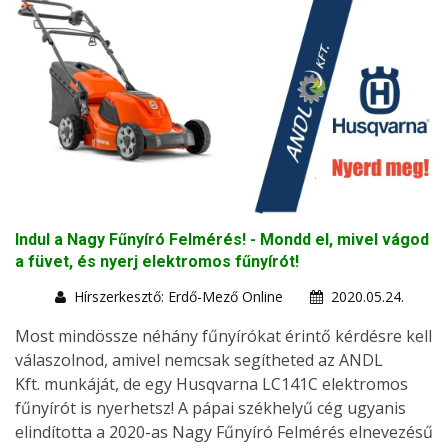
Indul a Nagy Fűnyíró Felmérés! - Mondd el, mivel vágod
a füvet, és nyerj elektromos fűnyírót!
Hírszerkesztő: Erdő-Mező Online
2020.05.24.
Most mindössze néhány fűnyírókat érintő kérdésre kell
válaszolnod, amivel nemcsak segítheted az ANDL
Kft. munkáját, de egy Husqvarna LC141C elektromos
fűnyírót is nyerhetsz! A pápai székhelyű cég ugyanis
elindította a 2020-as Nagy Fűnyíró Felmérés elnevezésű