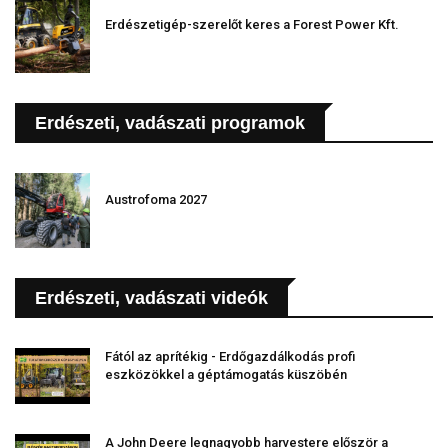
Erdészetigép-szerelőt keres a Forest Power Kft.
Erdészeti, vadászati programok
Austrofoma 2027
Erdészeti, vadászati videók
Fától az aprítékig - Erdőgazdálkodás profi
eszközökkel a géptámogatás küszöbén
A John Deere legnagyobb harvestere először a