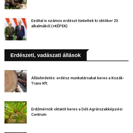
Ezúttal is számos erdészt tüntettek ki október 23.
alkalmából (+KÉPEK)
Erdészeti, vadászati állások
Álláshirdetés: erdész munkatársakat keres a Kozák-
Trans Kft.
Erdőmérnök oktatót keres a Déli Agrárszakképzési
Centrum