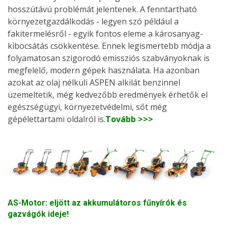
hosszútávú problémát jelentenek. A fenntartható
környezetgazdálkodás - legyen szó például a
fakitermelésről - egyik fontos eleme a károsanyag-
kibocsátás csökkentése. Ennek legismertebb módja a
folyamatosan szigorodó emissziós szabványoknak is
megfelelő, modern gépek használata. Ha azonban
azokat az olaj nélküli ASPEN alkilát benzinnel
üzemeltetik, még kedvezőbb eredmények érhetők el
egészségügyi, környezetvédelmi, sőt még
gépélettartami oldalról is.
Tovább >>>
AS-Motor: eljött az akkumulátoros fűnyírók és
gazvágók ideje!