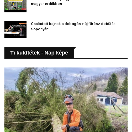
magyar erdőkben
Csalódott bajnok a dobogón + új fűrész debütált
Soponyán!
Ti küldtétek - Nap képe