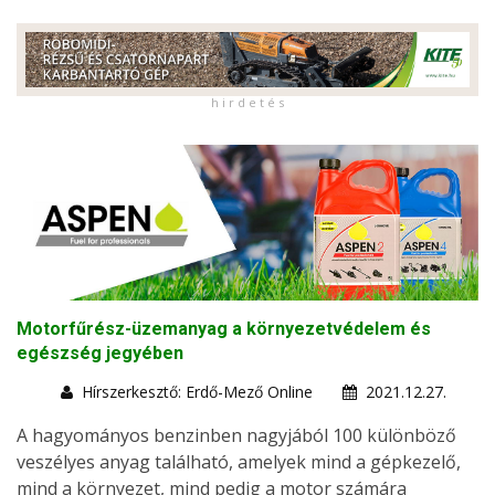
h i r d e t é s
Motorfűrész-üzemanyag a környezetvédelem és
egészség jegyében
Hírszerkesztő: Erdő-Mező Online
2021.12.27.
A hagyományos benzinben nagyjából 100 különböző
veszélyes anyag található, amelyek mind a gépkezelő,
mind a környezet, mind pedig a motor számára