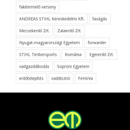
fakitermelő verseny
ANDREAS STIHL Kereskedelmi Kft.
favágás
Mecsekerdő Zrt.
Zalaerdő Zrt.
Nyugat-magyarországi Egyetem
forwarder
STIHL Timbersports
Románia
Egererdő Zrt.
vadgazdálkodás
Soproni Egyetem
erdőtelepítés
vaddisznó
FeHoVa