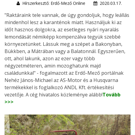
Hírszerkesztő: Erdő-Mező Online
2020.03.17.
"Raktáraink tele vannak, de úgy gondoljuk, hogy leállás
mindenhol lesz a karanténok miatt. Használjuk ki az
időt hasznos dolgokra, az esetleges nyári nyaralás
lemondását némiképp kompenzálva tegyük szebbé
környezetünket. Lássuk meg a szépet a Bakonyban,
Bükkben, a Mátrában vagy a Balatonnál. Egyszerűen,
ott, ahol lakunk, azon az ezer vagy több
négyzetméteren, amin mozoghatunk majd
családunkkal" - fogalmazott az Erdő-Mező portálnak
Nehéz János-Michael az AS-Motor és a Husqvarna
termékekkel is foglalkozó ANDL Kft. értékesítési
vezetője. A cég hivatalos közleménye alább!
Tovább
>>>