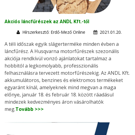
Akciós láncfűrészek az ANDL Kft.-től
Hírszerkesztő: Erdő-Mező Online
2021.01.20.
A téli időszak egyik slágerterméke minden évben a
láncfűrész. A Husqvarna motorfűrészek szezonális
akciója rendkívül vonzó ajánlatokat tartalmaz a
hobbitól a legkomolyabb, professzionális
felhasználásra tervezett motorfűrészekig. Az ANDL Kft.
akkumulátoros, benzines és elektromos termékeket
egyaránt kínál, amelyeknek mind megvan a maga
előnye, január 18. és február 18. között ráadásul
mindezek kedvezményes áron vásárolhatók
meg.
Tovább >>>