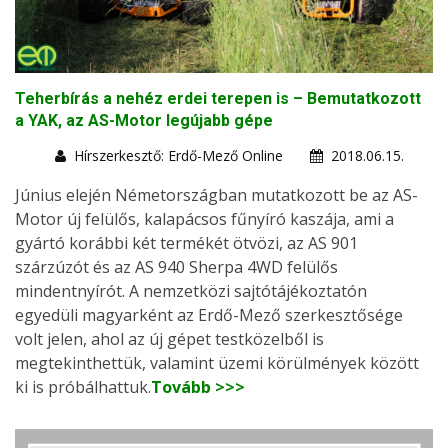
Teherbírás a nehéz erdei terepen is – Bemutatkozott
a YAK, az AS-Motor legújabb gépe
Hírszerkesztő: Erdő-Mező Online
2018.06.15.
Június elején Németországban mutatkozott be az AS-
Motor új felülős, kalapácsos fűnyíró kaszája, ami a
gyártó korábbi két termékét ötvözi, az AS 901
szárzúzót és az AS 940 Sherpa 4WD felülős
mindentnyírót. A nemzetközi sajtótájékoztatón
egyedüli magyarként az Erdő-Mező szerkesztősége
volt jelen, ahol az új gépet testközelből is
megtekinthettük, valamint üzemi körülmények között
ki is próbálhattuk.
Tovább >>>