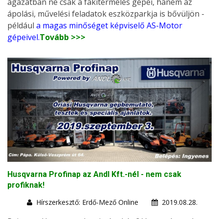
ágazatban ne csak a fakitermelés gépei, hanem az
ápolási, művelési feladatok eszközparkja is bővüljön -
például
a magas minőséget képviselő AS-Motor
gépeivel
.
Tovább >>>
Husqvarna Profinap az Andl Kft.-nél - nem csak
profiknak!
Hírszerkesztő: Erdő-Mező Online
2019.08.28.