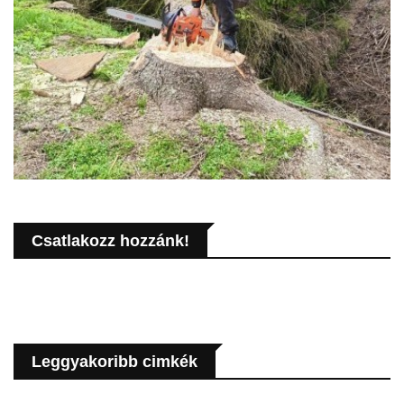
Csatlakozz hozzánk!
Leggyakoribb cimkék