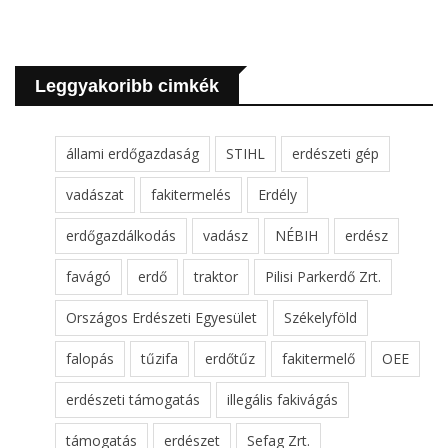
Leggyakoribb cimkék
állami erdőgazdaság
STIHL
erdészeti gép
vadászat
fakitermelés
Erdély
erdőgazdálkodás
vadász
NÉBIH
erdész
favágó
erdő
traktor
Pilisi Parkerdő Zrt.
Országos Erdészeti Egyesület
Székelyföld
falopás
tűzifa
erdőtűz
fakitermelő
OEE
erdészeti támogatás
illegális fakivágás
támogatás
erdészet
Sefag Zrt.