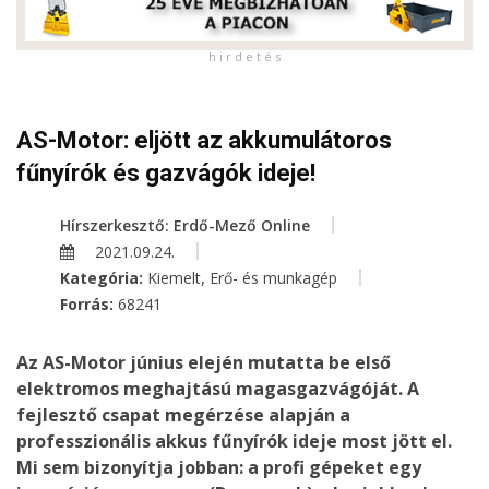
h i r d e t é s
AS-Motor: eljött az akkumulátoros
fűnyírók és gazvágók ideje!
Hírszerkesztő: Erdő-Mező Online
2021.09.24.
,
Kategória:
Kiemelt
Erő- és munkagép
Forrás:
68241
Az AS-Motor június elején mutatta be első
elektromos meghajtású magasgazvágóját. A
fejlesztő csapat megérzése alapján a
professzionális akkus fűnyírók ideje most jött el.
Mi sem bizonyítja jobban: a profi gépeket egy