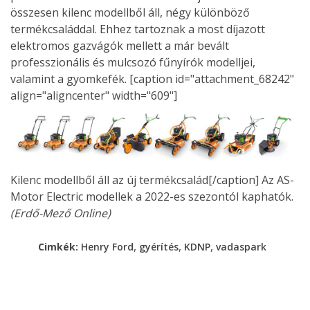
összesen kilenc modellből áll, négy különböző
termékcsaláddal. Ehhez tartoznak a most díjazott
elektromos gazvágók mellett a már bevált
professzionális és mulcsozó fűnyírók modelljei,
valamint a gyomkefék. [caption id="attachment_68242"
align="aligncenter" width="609"]
Kilenc modellből áll az új termékcsalád[/caption] Az AS-
Motor Electric modellek a 2022-es szezontól kaphatók.
(Erdő-Mező Online)
,
,
,
Cimkék:
Henry Ford
gyérítés
KDNP
vadaspark