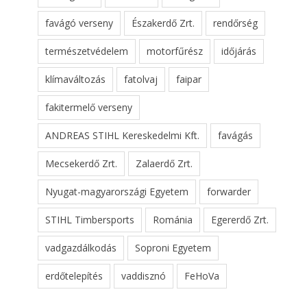
favágó verseny
Északerdő Zrt.
rendőrség
természetvédelem
motorfűrész
időjárás
klímaváltozás
fatolvaj
faipar
fakitermelő verseny
ANDREAS STIHL Kereskedelmi Kft.
favágás
Mecsekerdő Zrt.
Zalaerdő Zrt.
Nyugat-magyarországi Egyetem
forwarder
STIHL Timbersports
Románia
Egererdő Zrt.
vadgazdálkodás
Soproni Egyetem
erdőtelepítés
vaddisznó
FeHoVa