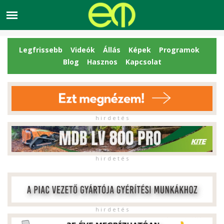
Legfrissebb
Videók
Állás
Képek
Programok
Blog
Hasznos
Kapcsolat
h i r d e t é s
h i r d e t é s
h i r d e t é s