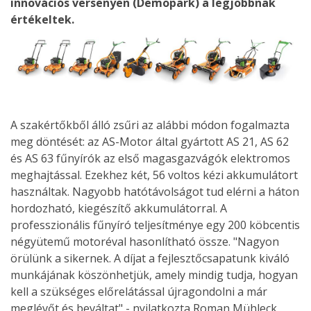
innovációs versenyen (Demopark) a legjobbnak
értékeltek.
A szakértőkből álló zsűri az alábbi módon fogalmazta
meg döntését: az AS-Motor által gyártott AS 21, AS 62
és AS 63 fűnyírók az első magasgazvágók elektromos
meghajtással. Ezekhez két, 56 voltos kézi akkumulátort
használtak. Nagyobb hatótávolságot tud elérni a háton
hordozható, kiegészítő akkumulátorral. A
professzionális fűnyíró teljesítménye egy 200 köbcentis
négyütemű motoréval hasonlítható össze. "Nagyon
örülünk a sikernek. A díjat a fejlesztőcsapatunk kiváló
munkájának köszönhetjük, amely mindig tudja, hogyan
kell a szükséges előrelátással újragondolni a már
meglévőt és beváltat" - nyilatkozta Roman Mühleck