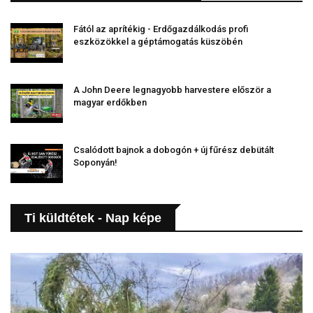
Fától az aprítékig - Erdőgazdálkodás profi
eszközökkel a géptámogatás küszöbén
A John Deere legnagyobb harvestere először a
magyar erdőkben
Csalódott bajnok a dobogón + új fűrész debütált
Soponyán!
Ti küldtétek - Nap képe