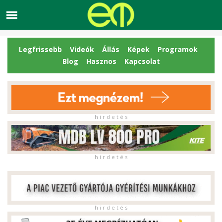
Legfrissebb
Videók
Állás
Képek
Programok
Blog
Hasznos
Kapcsolat
h i r d e t é s
h i r d e t é s
h i r d e t é s