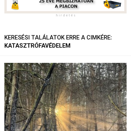
h i r d e t é s
KERESÉSI TALÁLATOK ERRE A CIMKÉRE:
KATASZTRÓFAVÉDELEM