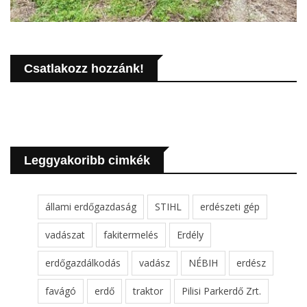
Csatlakozz hozzánk!
Leggyakoribb cimkék
állami erdőgazdaság
STIHL
erdészeti gép
vadászat
fakitermelés
Erdély
erdőgazdálkodás
vadász
NÉBIH
erdész
favágó
erdő
traktor
Pilisi Parkerdő Zrt.