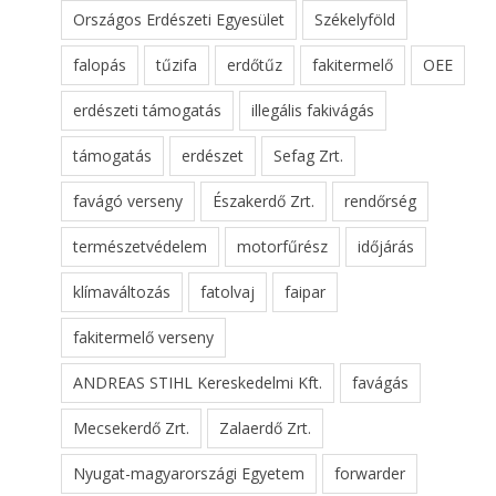
Országos Erdészeti Egyesület
Székelyföld
falopás
tűzifa
erdőtűz
fakitermelő
OEE
erdészeti támogatás
illegális fakivágás
támogatás
erdészet
Sefag Zrt.
favágó verseny
Északerdő Zrt.
rendőrség
természetvédelem
motorfűrész
időjárás
klímaváltozás
fatolvaj
faipar
fakitermelő verseny
ANDREAS STIHL Kereskedelmi Kft.
favágás
Mecsekerdő Zrt.
Zalaerdő Zrt.
Nyugat-magyarországi Egyetem
forwarder