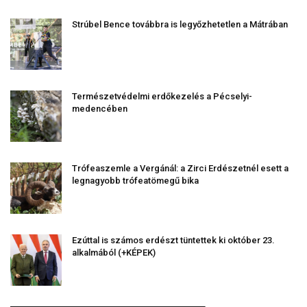
Strúbel Bence továbbra is legyőzhetetlen a Mátrában
Természetvédelmi erdőkezelés a Pécselyi-
medencében
Trófeaszemle a Vergánál: a Zirci Erdészetnél esett a
legnagyobb trófeatömegű bika
Ezúttal is számos erdészt tüntettek ki október 23.
alkalmából (+KÉPEK)