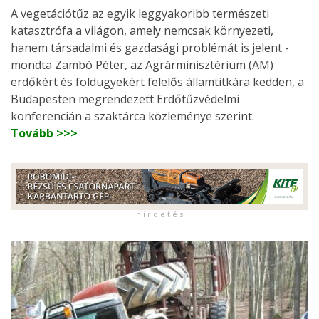
A vegetációtűz az egyik leggyakoribb természeti
katasztrófa a világon, amely nemcsak környezeti,
hanem társadalmi és gazdasági problémát is jelent -
mondta Zambó Péter, az Agrárminisztérium (AM)
erdőkért és földügyekért felelős államtitkára kedden, a
Budapesten megrendezett Erdőtűzvédelmi
konferencián a szaktárca közleménye szerint.
Tovább >>>
h i r d e t é s