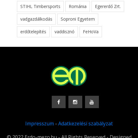
STIHL Timbersports
Románia
Egererdő Zrt.
vadgazdálkodás
Soproni Egyetem
erdőtelepítés
vaddisznó
FeHoVa
Impresszum
-
Adatkezelési szabályzat
© 2022 Erdo-mezo.hu - All Rights Reserved - Designed