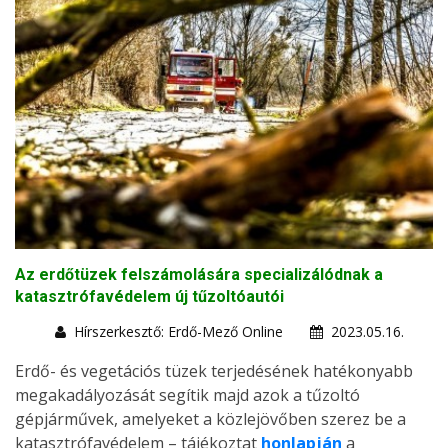
Az erdőtüzek felszámolására specializálódnak a
katasztrófavédelem új tűzoltóautói
Hírszerkesztő: Erdő-Mező Online
2023.05.16.
Erdő- és vegetációs tüzek terjedésének hatékonyabb
megakadályozását segítik majd azok a tűzoltó
gépjárművek, amelyeket a közlejövőben szerez be a
katasztrófavédelem – tájékoztat
honlapján
a