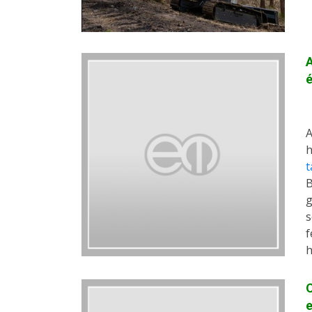
A
é
A
h
t
B
g
s
f
h
O
e