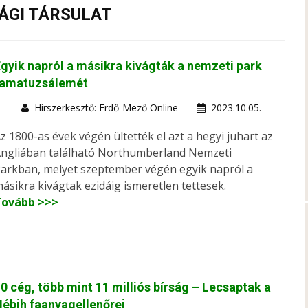
ÁGI TÁRSULAT
gyik napról a másikra kivágták a nemzeti park
famatuzsálemét
Hírszerkesztő: Erdő-Mező Online
2023.10.05.
z 1800-as évek végén ültették el azt a hegyi juhart az
ngliában található Northumberland Nemzeti
arkban, melyet szeptember végén egyik napról a
ásikra kivágtak ezidáig ismeretlen tettesek.
Tovább >>>
0 cég, több mint 11 milliós bírság – Lecsaptak a
ébih faanyagellenőrei