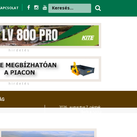
KAPCSOLAT
h i r d e t é s
h i r d e t é s
ÁG
2026. augusztus 7. péntek,
Ibolya
napja