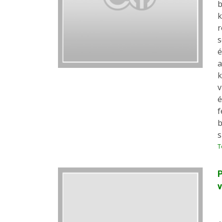
b
k
r
s
é
a
k
v
é
f
b
s
T
P
v