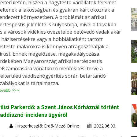
elterületén, hiszen a nagytestű vadállatok félelmet
eltenek a lakosságban és gyakran kárt okoznak a
endezett környezetben. A problémát az afrikai
ertéspestis jelenléte is súlyosbítja, mivel a falvakba
s a városok vidékies övezeteibe betévedő vadak akár
 házisertésekre vagy a hobbiállatként tartott
istestű malacokra is könnyen átragaszthatják a
írust. Ennek megelőzése, megakadályozása
rdekében Magyarország afrikai sertéspestis
elszámolására vonatkozó mentesítési terve a
elterületi vaddisznógyérítés során betartandó
zabályokat is tartalmazza.
ovább >>>
ilisi Parkerdő: a Szent János Kórháznál történt
addisznó-incidens ügyéről
Hírszerkesztő: Erdő-Mező Online
2022.06.03.