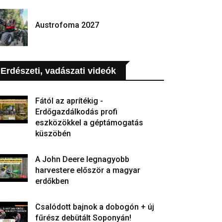
Austrofoma 2027
Erdészeti, vadászati videók
Fától az aprítékig -
Erdőgazdálkodás profi
eszközökkel a géptámogatás
küszöbén
A John Deere legnagyobb
harvestere először a magyar
erdőkben
Csalódott bajnok a dobogón + új
fűrész debütált Soponyán!