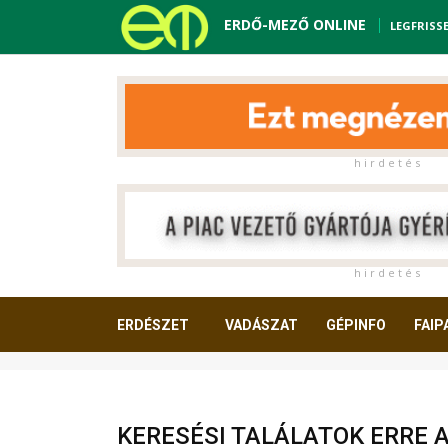
ERDŐ-MEZŐ ONLINE
LEGFRISS
h i r d e t é s
h i r d e t é s
ERDÉSZET
VADÁSZAT
GÉPINFO
FAIP
OLVASNIVALÓ
KERESÉSI TALÁLATOK ERRE 