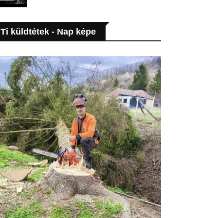
Ti küldtétek - Nap képe