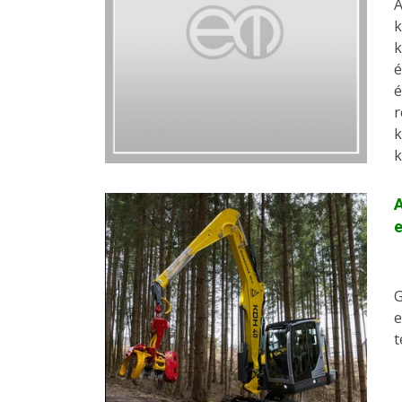
A
k
k
é
é
r
k
k
A
G
e
t