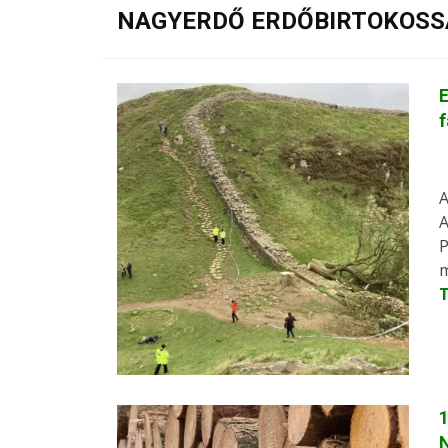
NAGYERDŐ ERDŐBIRTOKOSS
E
A
A
P
m
1
N