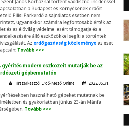
 Szent János Kórháznál történt vaddisznó-incidenssel
apcsolatban a Budapest és környékének erdőit
ezelő Pilisi Parkerdő a sajnálatos esetben nem
rintett, ugyanakkor számára legfontosabb érték az
let és az élővilág védelme, ezért támogatja és a
endelkezésére álló eszközökkel segíti a történtek
ivizsgálását. Az
erdőgazdaság közleménye
az eset
apcsán:
Tovább >>>
 gyérítés modern eszközeit mutatják be az
erdészeti gépbemutatón
Hírszerkesztő: Erdő-Mező Online
2022.05.31.
yérítésekben használható gépeket mutatnak be
lméletben és gyakorlatban június 23-án Mánfa
érségében.
Tovább >>>