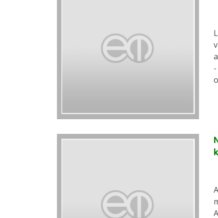
L
v
a
-
o
N
A
m
A