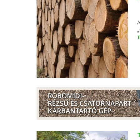
A
„
T