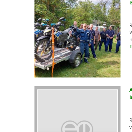
R
V
h
A
b
R
v