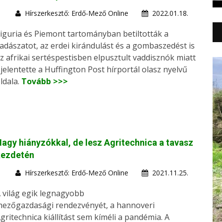
Hírszerkesztő: Erdő-Mező Online
2022.01.18.
iguria és Piemont tartományban betiltották a
adászatot, az erdei kirándulást és a gombaszedést is
z afrikai sertéspestisben elpusztult vaddisznók miatt
 jelentette a Huffington Post hírportál olasz nyelvű
ldala.
Tovább >>>
agy hiányzókkal, de lesz Agritechnica a tavasz
kezdetén
Hírszerkesztő: Erdő-Mező Online
2021.11.25.
 világ egik legnagyobb
ezőgazdasági rendezvényét, a hannoveri
gritechnica kiállítást sem kíméli a pandémia. A