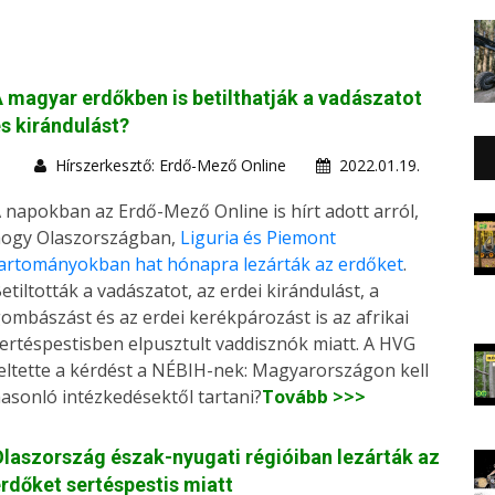
 magyar erdőkben is betilthatják a vadászatot
s kirándulást?
Hírszerkesztő: Erdő-Mező Online
2022.01.19.
 napokban az Erdő-Mező Online is hírt adott arról,
ogy Olaszországban,
Liguria és Piemont
artományokban hat hónapra lezárták az erdőket
.
etiltották a vadászatot, az erdei kirándulást, a
ombászást és az erdei kerékpározást is az afrikai
ertéspestisben elpusztult vaddisznók miatt. A HVG
eltette a kérdést a NÉBIH-nek: Magyarországon kell
asonló intézkedésektől tartani?
Tovább >>>
laszország észak-nyugati régióiban lezárták az
rdőket sertéspestis miatt