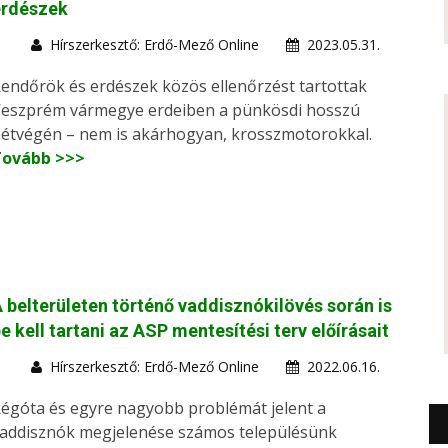
erdészek
Hírszerkesztő: Erdő-Mező Online
2023.05.31.
endőrök és erdészek közös ellenőrzést tartottak
eszprém vármegye erdeiben a pünkösdi hosszú
étvégén – nem is akárhogyan, krosszmotorokkal.
Tovább >>>
 belterületen történő vaddisznókilövés során is
e kell tartani az ASP mentesítési terv előírásait
Hírszerkesztő: Erdő-Mező Online
2022.06.16.
égóta és egyre nagyobb problémát jelent a
addisznók megjelenése számos településünk