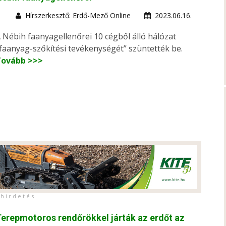
Hírszerkesztő: Erdő-Mező Online
2023.06.16.
 Nébih faanyagellenőrei 10 cégből álló hálózat
faanyag-szőkítési tevékenységét” szüntették be.
Tovább >>>
h i r d e t é s
erepmotoros rendőrökkel járták az erdőt az