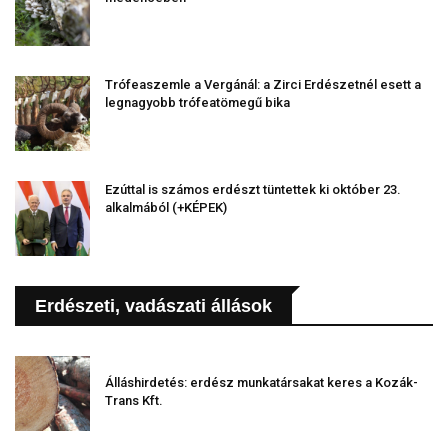
Trófeaszemle a Vergánál: a Zirci Erdészetnél esett a
legnagyobb trófeatömegű bika
Ezúttal is számos erdészt tüntettek ki október 23.
alkalmából (+KÉPEK)
Erdészeti, vadászati állások
Álláshirdetés: erdész munkatársakat keres a Kozák-
Trans Kft.