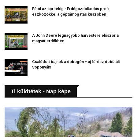
Fától az aprítékig - Erdőgazdálkodás profi
eszközökkel a géptámogatás küszöbén
A John Deere legnagyobb harvestere először a
magyar erdőkben
Csalódott bajnok a dobogón + új fűrész debütált
Soponyán!
Ti küldtétek - Nap képe