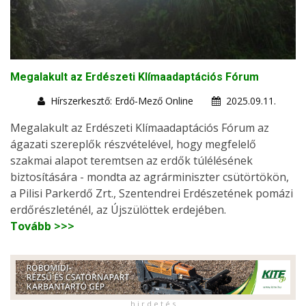
Megalakult az Erdészeti Klímaadaptációs Fórum
Hírszerkesztő: Erdő-Mező Online
2025.09.11.
Megalakult az Erdészeti Klímaadaptációs Fórum az
ágazati szereplők részvételével, hogy megfelelő
szakmai alapot teremtsen az erdők túlélésének
biztosítására - mondta az agrárminiszter csütörtökön,
a Pilisi Parkerdő Zrt., Szentendrei Erdészetének pomázi
erdőrészleténél, az Újszülöttek erdejében.
Tovább >>>
h i r d e t é s