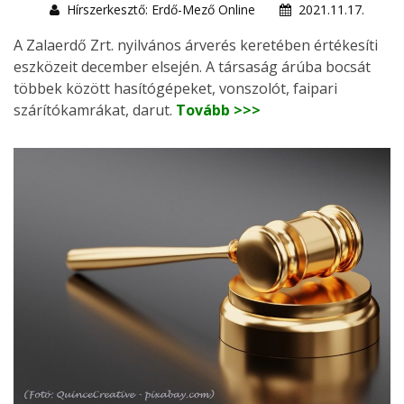
Hírszerkesztő: Erdő-Mező Online
2021.11.17.
A Zalaerdő Zrt. nyilvános árverés keretében értékesíti
eszközeit december elsején. A társaság árúba bocsát
többek között hasítógépeket, vonszolót, faipari
szárítókamrákat, darut.
Tovább >>>