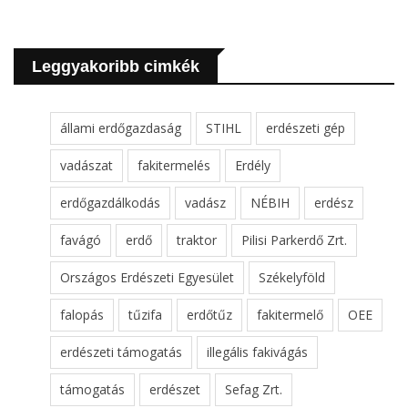
Leggyakoribb cimkék
állami erdőgazdaság
STIHL
erdészeti gép
vadászat
fakitermelés
Erdély
erdőgazdálkodás
vadász
NÉBIH
erdész
favágó
erdő
traktor
Pilisi Parkerdő Zrt.
Országos Erdészeti Egyesület
Székelyföld
falopás
tűzifa
erdőtűz
fakitermelő
OEE
erdészeti támogatás
illegális fakivágás
támogatás
erdészet
Sefag Zrt.