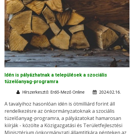
Idén is pályázhatnak a települések a szociális
tüzelőanyag-programra
Hírszerkesztő: Erdő-Mező Online
2024.02.16.
A tavalyihoz hasonlóan idén is ötmilliárd forint áll
rendelkezésre az önkormányzatoknak a szociális
tüzelőanyag-programra, a pályázatokat hamarosan
kiírják - közölte a Közigazgatási és Területfejlesztési
Minisztérium önkormányzati államtitkára pénteken az