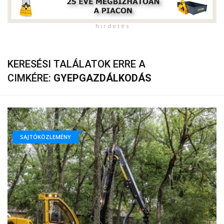
h i r d e t é s
KERESÉSI TALÁLATOK ERRE A
CIMKÉRE:
GYEPGAZDÁLKODÁS
SAJTÓKÖZLEMÉNY