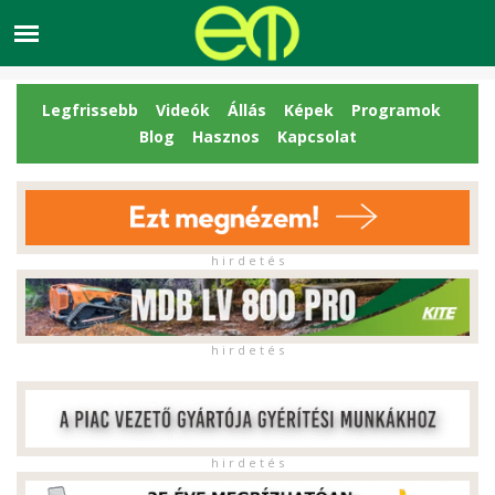
Legfrissebb
Videók
Állás
Képek
Programok
Blog
Hasznos
Kapcsolat
h i r d e t é s
h i r d e t é s
h i r d e t é s