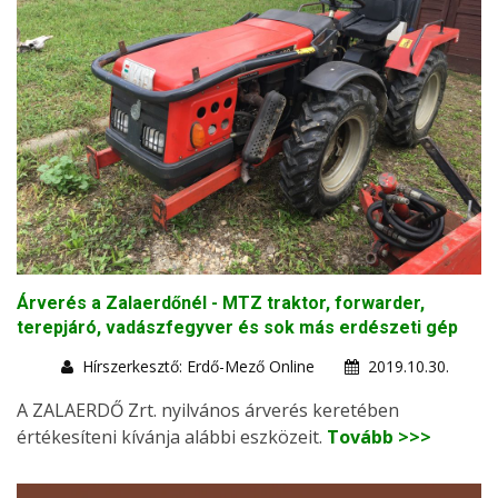
Árverés a Zalaerdőnél - MTZ traktor, forwarder,
terepjáró, vadászfegyver és sok más erdészeti gép
Hírszerkesztő: Erdő-Mező Online
2019.10.30.
A ZALAERDŐ Zrt. nyilvános árverés keretében
értékesíteni kívánja alábbi eszközeit.
Tovább >>>