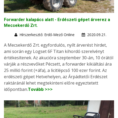
Forwarder kalapács alatt - Erdészeti gépet árverez a
Mecsekerdő Zrt.
Hírszerkesztő: Erdő-Mező Online
2020.09.21.
A Mecsekerdő Zrt. egyfordulós, nyílt árverést hirdet,
ami során egy Logset 6F Titan kihordó szerelvényt
értékesítenek. Az akucióra szeptember 30-án, 10 órától
várják a részvevőket Pécsett, a forwarder kikiáltási ára
25 millió forint (+áfa), a licitlépcső 100 ezer forint. Az
erdészeti gépet Hetvehelyen, az Árpádtetői Erdészet
raktáránál lehet megtekinteni előre egyeztetett
időpontban.
Tovább >>>