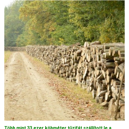
Több mint 33 ezer köbméter tűzifát szállított le a