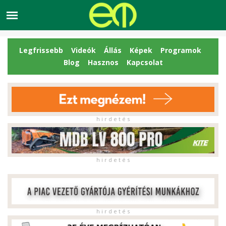
Legfrissebb
Videók
Állás
Képek
Programok
Blog
Hasznos
Kapcsolat
h i r d e t é s
h i r d e t é s
h i r d e t é s