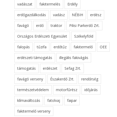
vadászat
fakitermelés
Erdély
erdőgazdálkodás
vadász
NÉBIH
erdész
favágó
erdő
traktor
Pilisi Parkerdő Zrt.
Országos Erdészeti Egyesület
Székelyföld
falopás
tűzifa
erdőtűz
fakitermelő
OEE
erdészeti támogatás
illegális fakivágás
támogatás
erdészet
Sefag Zrt.
favágó verseny
Északerdő Zrt.
rendőrség
természetvédelem
motorfűrész
időjárás
klímaváltozás
fatolvaj
faipar
fakitermelő verseny