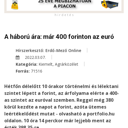
h i r d e t é s
A háború ára: már 400 forinton az euró
Hírszerkesztő: Erdő-Mező Online
2022.03.07.
,
Kategória:
Kiemelt
Agrárközélet
Forrás:
71516
Hétfőn délelőtt 10 órakor történelmi és lélektani
szintet lépett a forint, az árfolyama elérte a 400-
as szintet az euróval szemben. Reggel még 380
körül kezdte a napot a forint, azóta ütemes
leértékelődést mutat - olvasható a portfolio.hu
oldalon. 10 óra 14 perckor már lejjebb ment az
érték 398,35-re.