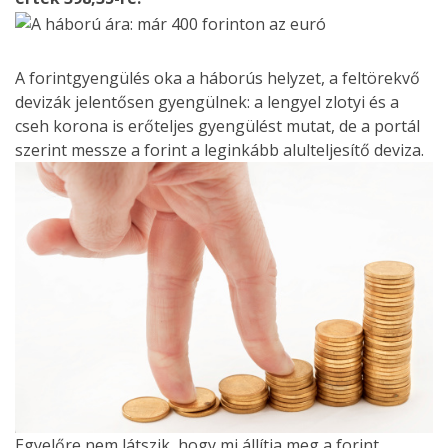
A forintgyengülés oka a háborús helyzet, a feltörekvő
devizák jelentősen gyengülnek: a lengyel zlotyi és a
cseh korona is erőteljes gyengülést mutat, de a portál
szerint messze a forint a leginkább alulteljesítő deviza.
Egyelőre nem látszik, hogy mi állítja meg a forint