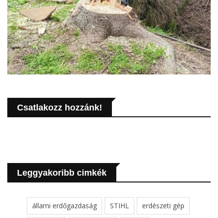
Csatlakozz hozzánk!
Leggyakoribb cimkék
állami erdőgazdaság
STIHL
erdészeti gép