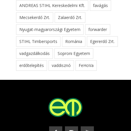
ANDREAS STIHL Kereskedelmi Kft.
favágás
Mecsekerdő Zrt.
Zalaerdő Zrt.
Nyugat-magyarországi Egyetem
forwarder
STIHL Timbersports
Románia
Egererdő Zrt.
vadgazdálkodás
Soproni Egyetem
erdőtelepítés
vaddisznó
FeHoVa