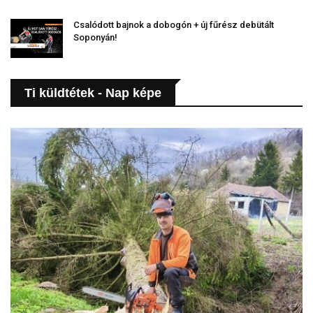
Csalódott bajnok a dobogón + új fűrész debütált
Soponyán!
Ti küldtétek - Nap képe