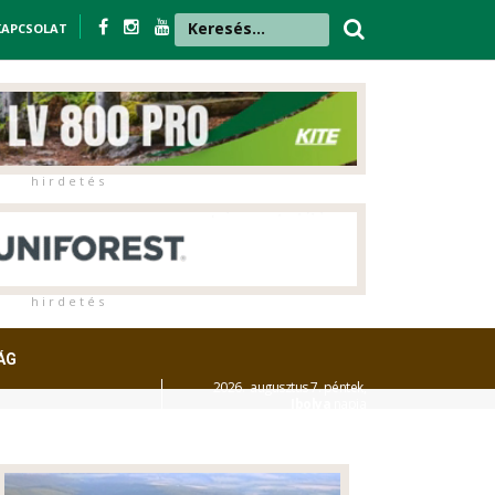
KAPCSOLAT
h i r d e t é s
h i r d e t é s
ÁG
2026. augusztus 7. péntek,
Ibolya
napja