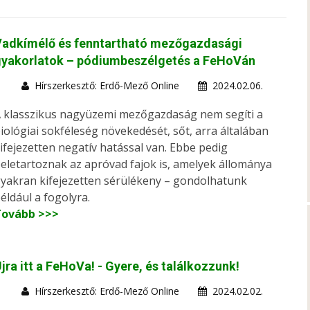
Vadkímélő és fenntartható mezőgazdasági
gyakorlatok – pódiumbeszélgetés a FeHoVán
Hírszerkesztő: Erdő-Mező Online
2024.02.06.
 klasszikus nagyüzemi mezőgazdaság nem segíti a
iológiai sokféleség növekedését, sőt, arra általában
ifejezetten negatív hatással van. Ebbe pedig
eletartoznak az apróvad fajok is, amelyek állománya
yakran kifejezetten sérülékeny – gondolhatunk
éldául a fogolyra.
Tovább >>>
jra itt a FeHoVa! - Gyere, és találkozzunk!
Hírszerkesztő: Erdő-Mező Online
2024.02.02.