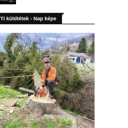
Ti küldtétek - Nap képe