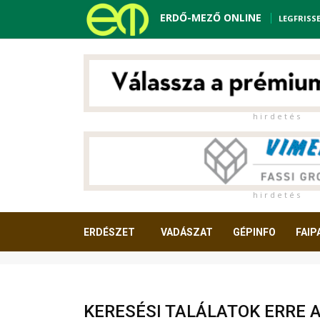
ERDŐ-MEZŐ ONLINE
LEGFRISS
h i r d e t é s
h i r d e t é s
ERDÉSZET
VADÁSZAT
GÉPINFO
FAIP
OLVASNIVALÓ
KERESÉSI TALÁLATOK ERRE 