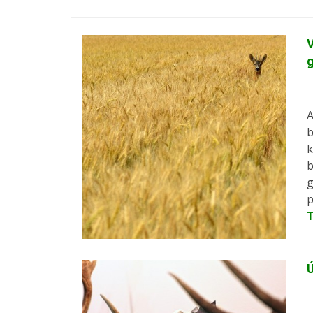
A
b
k
b
g
p
Ú