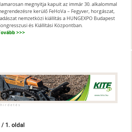
amarosan megnyitja kapuit az immár 30. alkalommal
egrendezésre kerülő FeHoVa – Fegyver, horgászat,
adászat nemzetközi kiállítás a HUNGEXPO Budapest
ongresszusi és Kiállítási Központban.
Tovább >>>
h i r d e t é s
 / 1. oldal