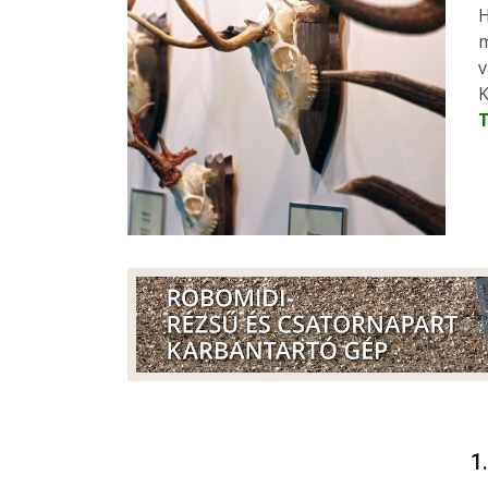
H
m
v
K
1.