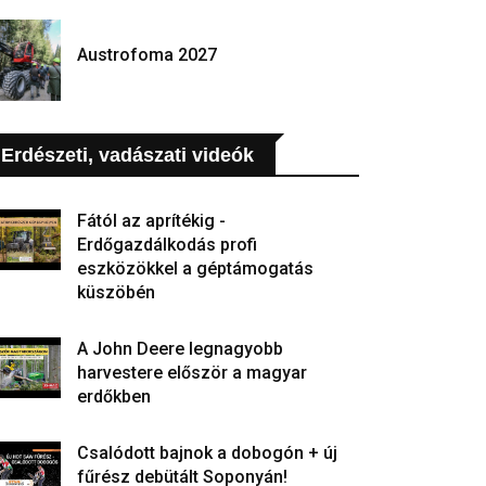
Austrofoma 2027
Erdészeti, vadászati videók
Fától az aprítékig -
Erdőgazdálkodás profi
eszközökkel a géptámogatás
küszöbén
A John Deere legnagyobb
harvestere először a magyar
erdőkben
Csalódott bajnok a dobogón + új
fűrész debütált Soponyán!