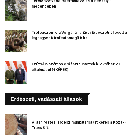
Természetvédelmi erdőkezelés a Pécselyi-
medencében
Trófeaszemle a Vergánál: a Zirci Erdészetnél esett a
legnagyobb trófeatömegű bika
Ezúttal is számos erdészt tüntettek ki október 23.
alkalmából (+KÉPEK)
Erdészeti, vadászati állások
Álláshirdetés: erdész munkatársakat keres a Kozák-
Trans Kft.