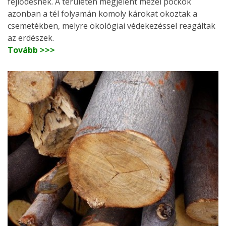
fejlődésnek. A területen megjelent mezei pockok
azonban a tél folyamán komoly károkat okoztak a
csemetékben, melyre ökológiai védekezéssel reagáltak
az erdészek.
Tovább >>>