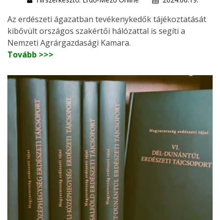
Az erdészeti ágazatban tevékenykedők tájékoztatását
kibővült országos szakértői hálózattal is segíti a
Nemzeti Agrárgazdasági Kamara.
Tovább >>>