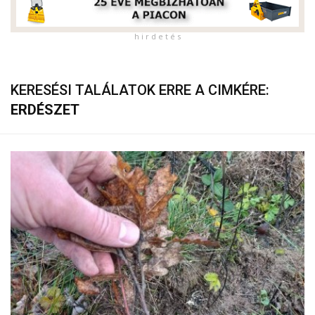
h i r d e t é s
KERESÉSI TALÁLATOK ERRE A CIMKÉRE:
ERDÉSZET