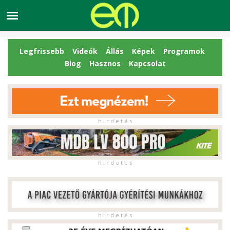
Legfrissebb
Videók
Állás
Képek
Programok
Blog
Hasznos
Kapcsolat
h i r d e t é s
h i r d e t é s
h i r d e t é s