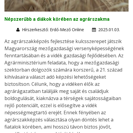
Népszerűbb a diákok körében az agrárszakma
Hírszerkesztő: Erdő-Mező Online
2025.01.03.
Az agrárszakképzés fejlesztése kulcsszerepet játszik
Magyarország mezőgazdasági versenyképességének
fenntartásában és a vidék gazdasági fejlődésében. Az
Agrárminisztérium feladata, hogy a mezőgazdasági
szektorban dolgozók számára korszerű, a 21. század
kihívásaira választ adó képzési lehetőségeket
biztosítson. Célunk, hogy a vidéken élők az
agrárágazatban találják meg saját és családjuk
boldogulását, kiaknázva a térségek sajátosságaiban
rejlő potenciált, ezzel is elősegítve a vidék
népességmegtartó erejét. Ennek fényében az
agrárszakképzés választása olyan döntés lehet a
fiatalok körében, ami hosszú távon biztos jövőt,