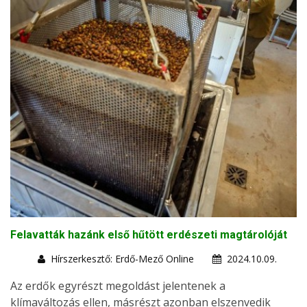
Felavatták hazánk első hűtött erdészeti magtárolóját
Hírszerkesztő: Erdő-Mező Online
2024.10.09.
Az erdők egyrészt megoldást jelentenek a
klímaváltozás ellen, másrészt azonban elszenvedik