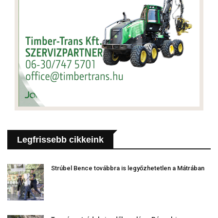
Legfrissebb cikkeink
Strúbel Bence továbbra is legyőzhetetlen a Mátrában