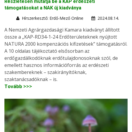
Részletesen mutatja be a KAP erdészeti
támogatásokat a NAK új kiadványa
Hírszerkesztő: Erdő-Mező Online
2024.08.14.
A Nemzeti Agrárgazdasági Kamara kiadványt állított
össze a „KAP-RD34-1-24 Erdőterületeknek nyújtott
NATURA 2000 kompenzációs kifizetések” támogatásról.
A 10 oldalas tájékoztató elsősorban az
erdőgazdálkodóknak erdőtulajdonosoknak szól, de
emellett hasznos információforrás az erdészeti
szakembereknek – szakirányítóknak,
szaktanácsadóknak – is.
Tovább >>>