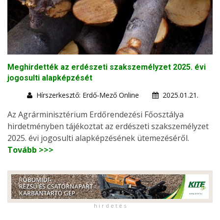
Meghirdették az erdészeti szakszemélyzet 2025. évi
jogosulti alapképzését
Hírszerkesztő: Erdő-Mező Online
2025.01.21.
Az Agrárminisztérium Erdőrendezési Főosztálya
hirdetményben tájékoztat az erdészeti szakszemélyzet
2025. évi jogosulti alapképzésének ütemezéséről.
Tovább >>>
h i r d e t é s