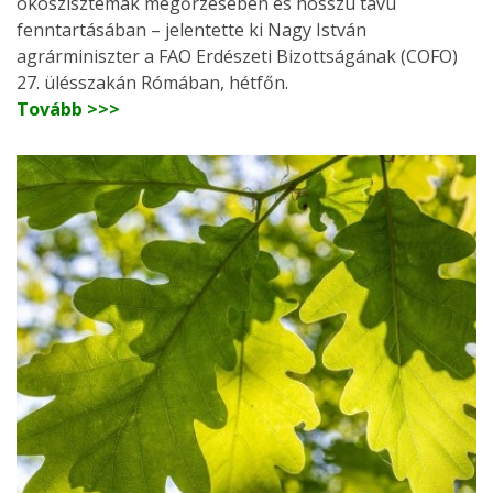
ökoszisztémák megőrzésében és hosszú távú
fenntartásában – jelentette ki Nagy István
agrárminiszter a FAO Erdészeti Bizottságának (COFO)
27. ülésszakán Rómában, hétfőn.
Tovább >>>