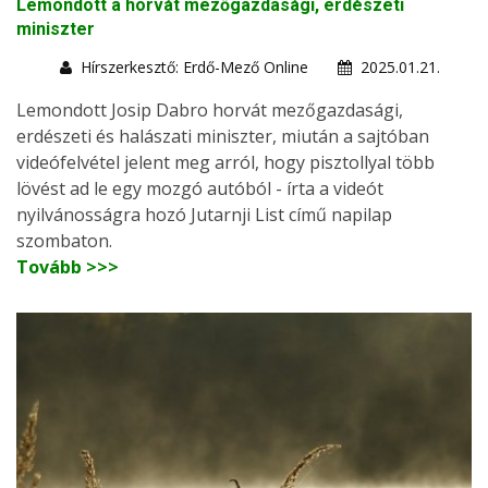
Lemondott a horvát mezőgazdasági, erdészeti
miniszter
Hírszerkesztő: Erdő-Mező Online
2025.01.21.
Lemondott Josip Dabro horvát mezőgazdasági,
erdészeti és halászati miniszter, miután a sajtóban
videófelvétel jelent meg arról, hogy pisztollyal több
lövést ad le egy mozgó autóból - írta a videót
nyilvánosságra hozó Jutarnji List című napilap
szombaton.
Tovább >>>