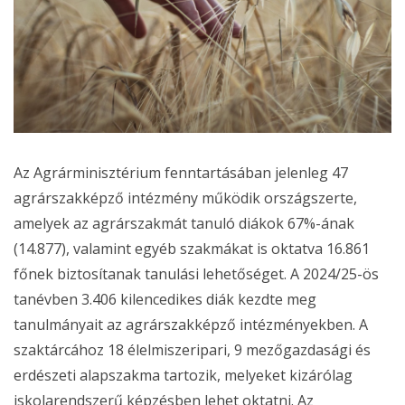
Az Agrárminisztérium fenntartásában jelenleg 47
agrárszakképző intézmény működik országszerte,
amelyek az agrárszakmát tanuló diákok 67%-ának
(14.877), valamint egyéb szakmákat is oktatva 16.861
főnek biztosítanak tanulási lehetőséget. A 2024/25-ös
tanévben 3.406 kilencedikes diák kezdte meg
tanulmányait az agrárszakképző intézményekben. A
szaktárcához 18 élelmiszeripari, 9 mezőgazdasági és
erdészeti alapszakma tartozik, melyeket kizárólag
iskolarendszerű képzésben lehet oktatni. Az