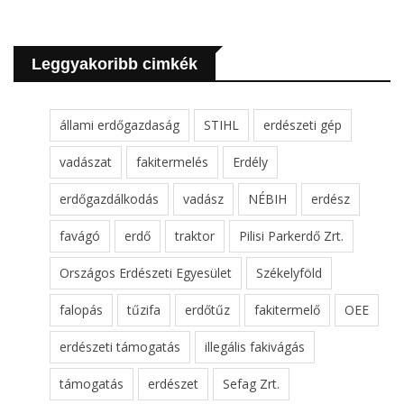
Leggyakoribb cimkék
állami erdőgazdaság
STIHL
erdészeti gép
vadászat
fakitermelés
Erdély
erdőgazdálkodás
vadász
NÉBIH
erdész
favágó
erdő
traktor
Pilisi Parkerdő Zrt.
Országos Erdészeti Egyesület
Székelyföld
falopás
tűzifa
erdőtűz
fakitermelő
OEE
erdészeti támogatás
illegális fakivágás
támogatás
erdészet
Sefag Zrt.