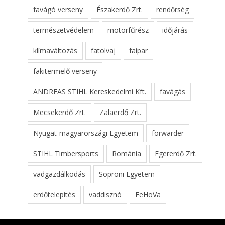
favágó verseny
Északerdő Zrt.
rendőrség
természetvédelem
motorfűrész
időjárás
klímaváltozás
fatolvaj
faipar
fakitermelő verseny
ANDREAS STIHL Kereskedelmi Kft.
favágás
Mecsekerdő Zrt.
Zalaerdő Zrt.
Nyugat-magyarországi Egyetem
forwarder
STIHL Timbersports
Románia
Egererdő Zrt.
vadgazdálkodás
Soproni Egyetem
erdőtelepítés
vaddisznó
FeHoVa