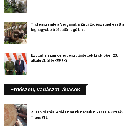
Trófeaszemle a Vergánál: a Zirci Erdészetnél esett a
legnagyobb trófeatömegű bika
Ezúttal is számos erdészt tüntettek ki október 23.
alkalmából (+KÉPEK)
Erdészeti, vadászati állások
Álláshirdetés: erdész munkatársakat keres a Kozák-
Trans Kft.