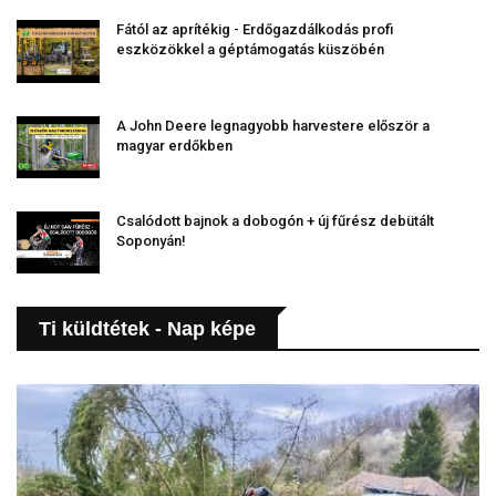
Fától az aprítékig - Erdőgazdálkodás profi
eszközökkel a géptámogatás küszöbén
A John Deere legnagyobb harvestere először a
magyar erdőkben
Csalódott bajnok a dobogón + új fűrész debütált
Soponyán!
Ti küldtétek - Nap képe