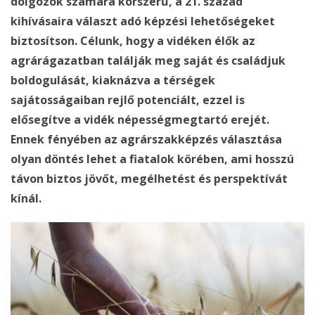
dolgozók számára korszerű, a 21. század
kihívásaira választ adó képzési lehetőségeket
biztosítson. Célunk, hogy a vidéken élők az
agrárágazatban találják meg saját és családjuk
boldogulását, kiaknázva a térségek
sajátosságaiban rejlő potenciált, ezzel is
elősegítve a vidék népességmegtartó erejét.
Ennek fényében az agrárszakképzés választása
olyan döntés lehet a fiatalok körében, ami hosszú
távon biztos jövőt, megélhetést és perspektívát
kínál.