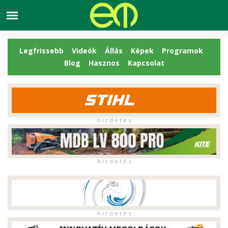
Legfrissebb
Videók
Állás
Képek
Programok
Blog
Hasznos
Kapcsolat
h i r d e t é s
h i r d e t é s
h i r d e t é s