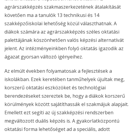
agrárszakképzés szakmaszerkezetének átalakítását
követően ma a tanulók 13 technikusi és 14
szakképzőiskolai lehetőség közül választhatnak. A
diákok számára az agrárszakképzés széles oktatási
palettájának köszönhetően valós képzési alternatívát
jelent. Az intézményeinkben folyó oktatás igazodik az
ágazat gyorsan változó igényeihez.
Az elmúlt években folyamatosak a fejlesztések a
iskolákban. Ezek keretében tanműhelyek újultak meg,
korszerű oktatási eszközöket és technológiai
berendezéseket szereztek be, hogy a diákok korszerű
körülmények között sajátíthassák el szakmájuk alapjait.
Emellett ezt segíti az új szakképzési rendszerben
megváltozott duális képzés is. A gyakorlatközpontú
oktatási forma lehetőséget ad a speciális, adott