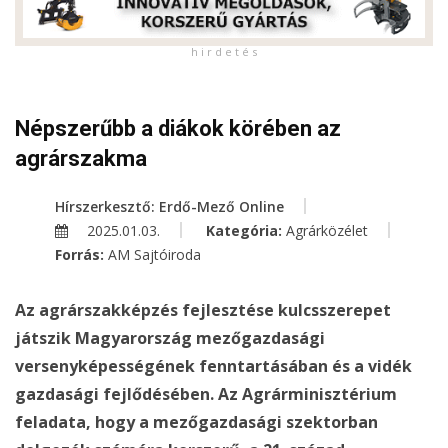
h i r d e t é s
Népszerűbb a diákok körében az
agrárszakma
Hírszerkesztő: Erdő-Mező Online
2025.01.03.
Kategória:
Agrárközélet
Forrás:
AM Sajtóiroda
Az agrárszakképzés fejlesztése kulcsszerepet
játszik Magyarország mezőgazdasági
versenyképességének fenntartásában és a vidék
gazdasági fejlődésében. Az Agrárminisztérium
feladata, hogy a mezőgazdasági szektorban