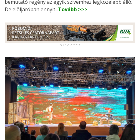
bemutató regény az egyik szívemhez legközelebb álló.
De elöljáróban ennyit...
Tovább >>>
h i r d e t é s