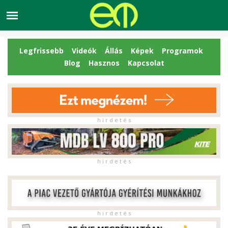
Legfrissebb
Videók
Állás
Képek
Programok
Blog
Hasznos
Kapcsolat
h i r d e t é s
h i r d e t é s
h i r d e t é s