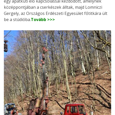
egy apátkúti élő kapcsolással kezdődött, amelynek
középpontjában a cserkészek álltak, majd Lomniczi
Gergely, az Országos Erdészeti Egyesület főtitkára ült
be a stúdióba.
Tovább >>>