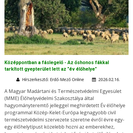
Középpontban a fáslegelő - Az őshonos fákkal
tarkított gyepterület lett az "év élőhelye"
Hírszerkesztő: Erdő-Mező Online
2026.02.16.
A Magyar Madártani és Természetvédelmi Egyesület
(MME) Élőhelyvédelmi Szakosztálya által
hagyományteremtő jelleggel meghirdetett Év élőhelye
programmal Közép-Kelet-Európa legnagyobb civil
természetvédelmi szervezete szeretne évről évre egy-
egy élőhelytípust közelebb hozni az emberekhez,