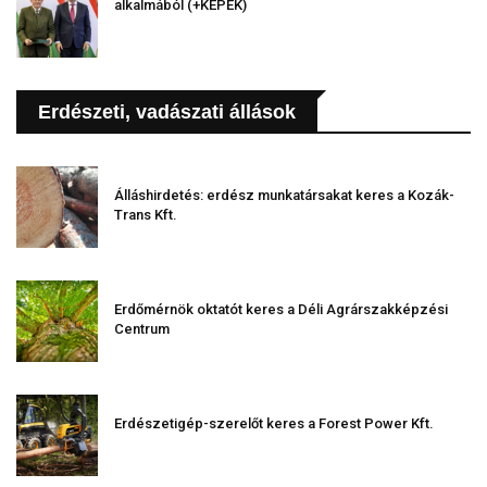
alkalmából (+KÉPEK)
Erdészeti, vadászati állások
Álláshirdetés: erdész munkatársakat keres a Kozák-
Trans Kft.
Erdőmérnök oktatót keres a Déli Agrárszakképzési
Centrum
Erdészetigép-szerelőt keres a Forest Power Kft.