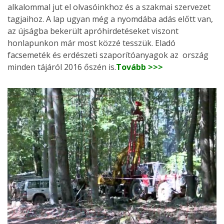
alkalommal jut el olvasóinkhoz és a szakmai szervezet
tagjaihoz. A lap ugyan még a nyomdába adás előtt van,
az újságba bekerült apróhirdetéseket viszont
honlapunkon már most közzé tesszük. Eladó
facsemeték és erdészeti szaporítóanyagok az ország
minden tájáról 2016 őszén is.
Tovább >>>