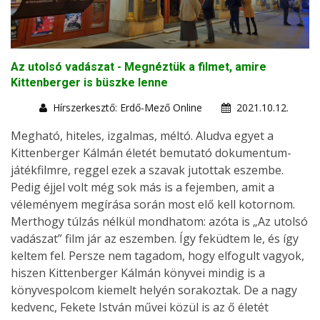
Az utolsó vadászat - Megnéztük a filmet, amire
Kittenberger is büszke lenne
Hírszerkesztő: Erdő-Mező Online
2021.10.12.
Megható, hiteles, izgalmas, méltó. Aludva egyet a
Kittenberger Kálmán életét bemutató dokumentum-
játékfilmre, reggel ezek a szavak jutottak eszembe.
Pedig éjjel volt még sok más is a fejemben, amit a
véleményem megírása során most elő kell kotornom.
Merthogy túlzás nélkül mondhatom: azóta is „Az utolsó
vadászat” film jár az eszemben. Így feküdtem le, és így
keltem fel. Persze nem tagadom, hogy elfogult vagyok,
hiszen Kittenberger Kálmán könyvei mindig is a
könyvespolcom kiemelt helyén sorakoztak. De a nagy
kedvenc, Fekete István művei közül is az ő életét