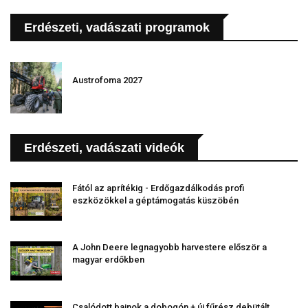
Erdészeti, vadászati programok
Austrofoma 2027
Erdészeti, vadászati videók
Fától az aprítékig - Erdőgazdálkodás profi
eszközökkel a géptámogatás küszöbén
A John Deere legnagyobb harvestere először a
magyar erdőkben
Csalódott bajnok a dobogón + új fűrész debütált