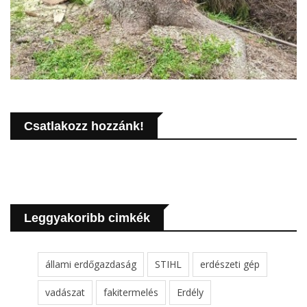
Csatlakozz hozzánk!
Leggyakoribb cimkék
állami erdőgazdaság
STIHL
erdészeti gép
vadászat
fakitermelés
Erdély