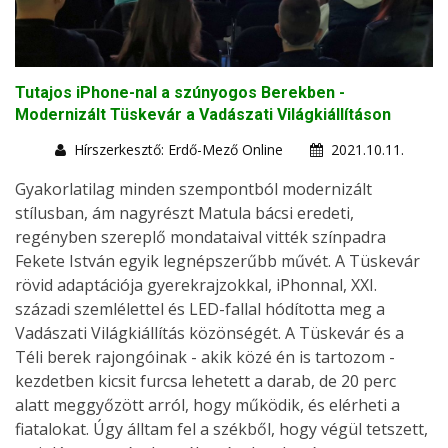
Tutajos iPhone-nal a szúnyogos Berekben -
Modernizált Tüskevár a Vadászati Világkiállításon
Hírszerkesztő: Erdő-Mező Online
2021.10.11.
Gyakorlatilag minden szempontból modernizált
stílusban, ám nagyrészt Matula bácsi eredeti,
regényben szereplő mondataival vitték színpadra
Fekete István egyik legnépszerűbb művét. A Tüskevár
rövid adaptációja gyerekrajzokkal, iPhonnal, XXI.
századi szemlélettel és LED-fallal hódította meg a
Vadászati Világkiállítás közönségét. A Tüskevár és a
Téli berek rajongóinak - akik közé én is tartozom -
kezdetben kicsit furcsa lehetett a darab, de 20 perc
alatt meggyőzött arról, hogy működik, és elérheti a
fiatalokat. Úgy álltam fel a székből, hogy végül tetszett,