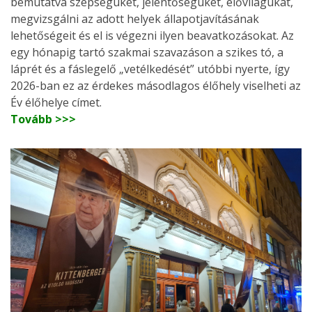
bemutatva szépségüket, jelentőségüket, élővilágukat,
megvizsgálni az adott helyek állapotjavításának
lehetőségeit és el is végezni ilyen beavatkozásokat. Az
egy hónapig tartó szakmai szavazáson a szikes tó, a
láprét és a fáslegelő „vetélkedését” utóbbi nyerte, így
2026-ban ez az érdekes másodlagos élőhely viselheti az
Év élőhelye címet.
Tovább >>>