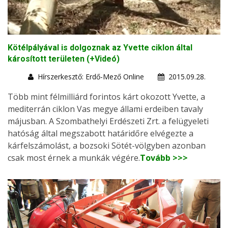
Kötélpályával is dolgoznak az Yvette ciklon által
károsított területen (+Videó)
Hírszerkesztő: Erdő-Mező Online
2015.09.28.
Több mint félmilliárd forintos kárt okozott Yvette, a
mediterrán ciklon Vas megye állami erdeiben tavaly
májusban. A Szombathelyi Erdészeti Zrt. a felügyeleti
hatóság által megszabott határidőre elvégezte a
kárfelszámolást, a bozsoki Sötét-völgyben azonban
csak most érnek a munkák végére.
Tovább >>>