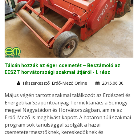
Tálcán hozzák az éger csemetét – Beszámoló az
EESZT horvátországi szakmai útjáról - I. rész
Hírszerkesztő: Erdő-Mező Online
2015.06.30.
Május végén tartott szakmai találkozót az Erdészeti és
Energetikai Szaporítóanyag Terméktanács a Somogy
megyei Nagyatádon és Horvátországban, amire az
Erdő-Mező is meghívást kapott. A határon túli szakmai
program sok tanulsággal szolgált a hazai
csemetetermesztőknek, kereskedőknek és