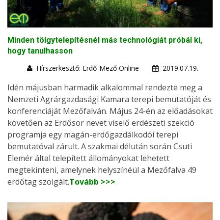
Minden tölgytelepítésnél más technológiát próbál ki,
hogy tanulhasson
Hírszerkesztő: Erdő-Mező Online
2019.07.19.
Idén májusban harmadik alkalommal rendezte meg a
Nemzeti Agrárgazdasági Kamara terepi bemutatóját és
konferenciáját Mezőfalván. Május 24-én az előadásokat
követően az Erdősor nevet viselő erdészeti szekció
programja egy magán-erdőgazdálkodói terepi
bemutatóval zárult. A szakmai délután során Csuti
Elemér által telepített állományokat lehetett
megtekinteni, amelynek helyszínéül a Mezőfalva 49
erdőtag szolgált.
Tovább >>>