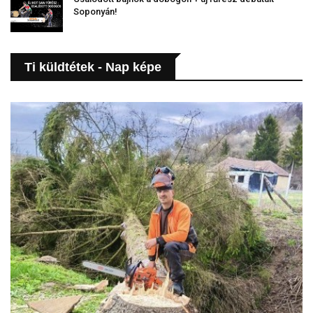
Soponyán!
Ti küldtétek - Nap képe