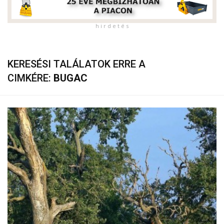
h i r d e t é s
KERESÉSI TALÁLATOK ERRE A
CIMKÉRE:
BUGAC