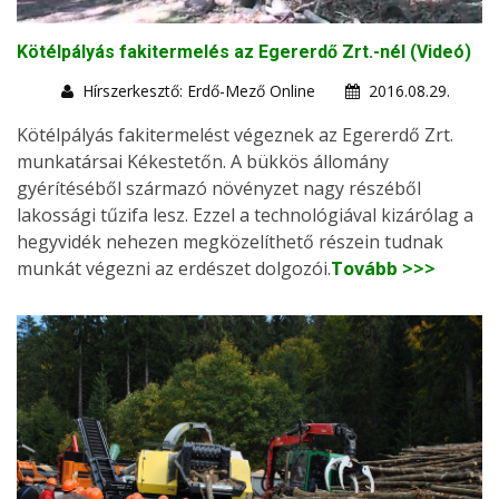
Kötélpályás fakitermelés az Egererdő Zrt.-nél (Videó)
Hírszerkesztő: Erdő-Mező Online
2016.08.29.
Kötélpályás fakitermelést végeznek az Egererdő Zrt.
munkatársai Kékestetőn. A bükkös állomány
gyérítéséből származó növényzet nagy részéből
lakossági tűzifa lesz. Ezzel a technológiával kizárólag a
hegyvidék nehezen megközelíthető részein tudnak
munkát végezni az erdészet dolgozói.
Tovább >>>