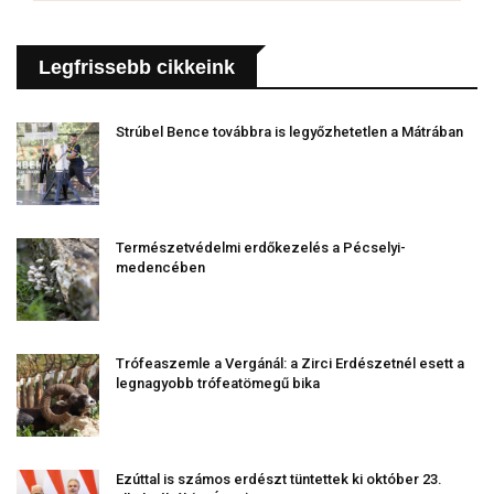
Legfrissebb cikkeink
Strúbel Bence továbbra is legyőzhetetlen a Mátrában
Természetvédelmi erdőkezelés a Pécselyi-
medencében
Trófeaszemle a Vergánál: a Zirci Erdészetnél esett a
legnagyobb trófeatömegű bika
Ezúttal is számos erdészt tüntettek ki október 23.