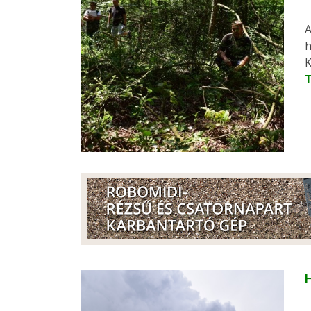
A
h
K
H