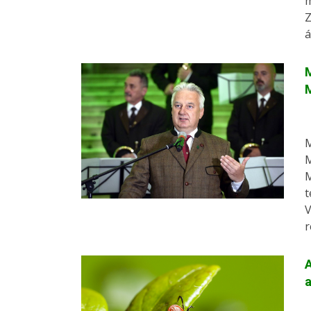
m
Z
á
M
M
M
M
M
t
V
r
A