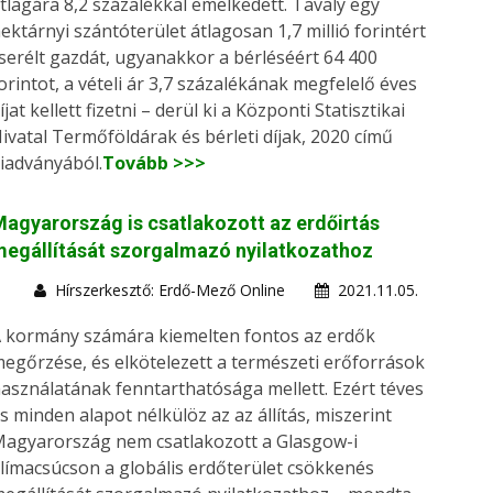
tlagára 8,2 százalékkal emelkedett. Tavaly egy
ektárnyi szántóterület átlagosan 1,7 millió forintért
serélt gazdát, ugyanakkor a bérléséért 64 400
orintot, a vételi ár 3,7 százalékának megfelelő éves
íjat kellett fizetni – derül ki a Központi Statisztikai
ivatal Termőföldárak és bérleti díjak, 2020 című
iadványából.
Tovább >>>
agyarország is csatlakozott az erdőirtás
egállítását szorgalmazó nyilatkozathoz
Hírszerkesztő: Erdő-Mező Online
2021.11.05.
 kormány számára kiemelten fontos az erdők
egőrzése, és elkötelezett a természeti erőforrások
asználatának fenntarthatósága mellett. Ezért téves
s minden alapot nélkülöz az az állítás, miszerint
agyarország nem csatlakozott a Glasgow-i
límacsúcson a globális erdőterület csökkenés