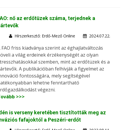
AO: nő az erdőtüzek száma, terjednek a
kártevők
Hírszerkesztő: Erdő-Mező Online
2024.07.22.
 FAO friss kiadványa szerint az éghajlatváltozás
öveli a világ erdeinek érzékenységét az olyan
tresszhatásokkal szemben, mint az erdőtüzek és a
ártevők. A publikációban felhívják a figyelmet az
nnováció fontosságára, mely segítségével
atékonyabban lehetne fenntartható
rdőgazdálkodást végezni.
Tovább >>>
dén is verseny keretében tisztították meg az
nváziós fafajoktól a Peszéri-erdőt