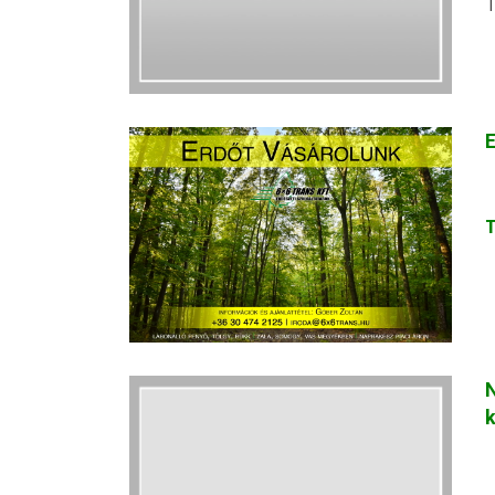
T
E
N