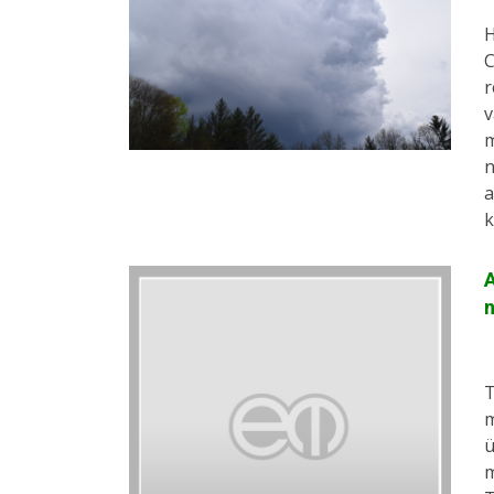
H
C
r
v
m
n
a
k
A
n
T
m
ü
m