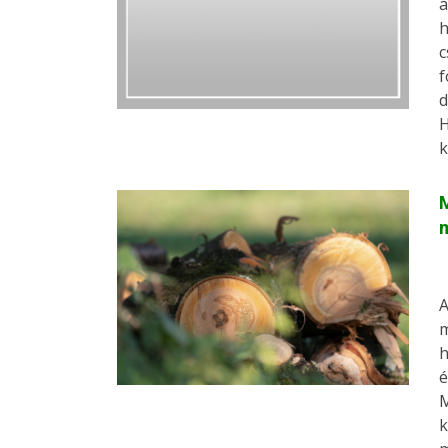
á
h
c
f
d
H
k
M
m
A
m
h
é
M
k