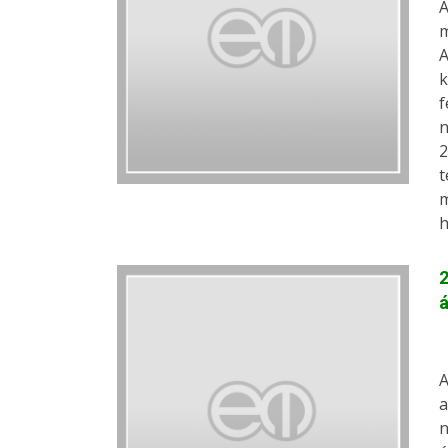
A
m
A
k
f
n
2
t
m
h
2
á
A
a
n