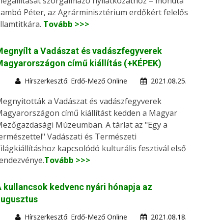
egállítását szorgalmazó nyilatkozathoz – mondta
ambó Péter, az Agrárminisztérium erdőkért felelős
llamtitkára.
Tovább >>>
egnyílt a Vadászat és vadászfegyverek
agyarországon című kiállítás (+KÉPEK)
Hírszerkesztő: Erdő-Mező Online
2021.08.25.
egnyitották a Vadászat és vadászfegyverek
agyarországon című kiállítást kedden a Magyar
ezőgazdasági Múzeumban. A tárlat az "Egy a
ermészettel" Vadászati és Természeti
ilágkiállításhoz kapcsolódó kulturális fesztivál első
endezvénye.
Tovább >>>
 kullancsok kedvenc nyári hónapja az
augusztus
Hírszerkesztő: Erdő-Mező Online
2021.08.18.