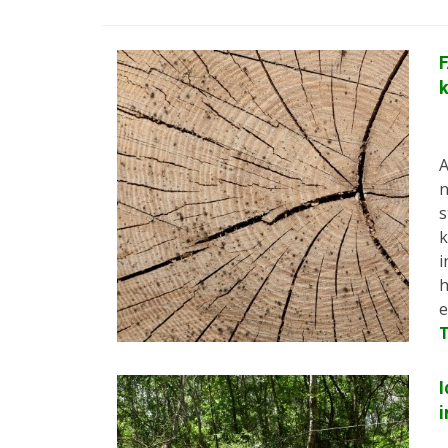
F
A
n
s
k
i
h
e
I
i