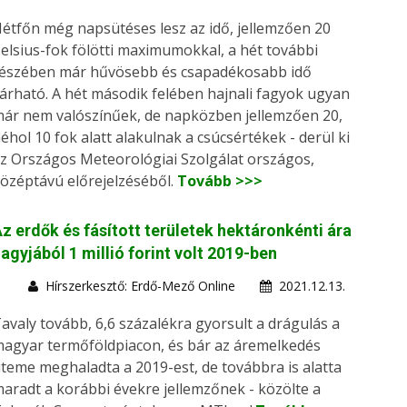
étfőn még napsütéses lesz az idő, jellemzően 20
elsius-fok fölötti maximumokkal, a hét további
észében már hűvösebb és csapadékosabb idő
árható. A hét második felében hajnali fagyok ugyan
ár nem valószínűek, de napközben jellemzően 20,
éhol 10 fok alatt alakulnak a csúcsértékek - derül ki
z Országos Meteorológiai Szolgálat országos,
özéptávú előrejelzéséből.
Tovább >>>
z erdők és fásított területek hektáronkénti ára
agyjából 1 millió forint volt 2019-ben
Hírszerkesztő: Erdő-Mező Online
2021.12.13.
avaly tovább, 6,6 százalékra gyorsult a drágulás a
agyar termőföldpiacon, és bár az áremelkedés
teme meghaladta a 2019-est, de továbbra is alatta
aradt a korábbi évekre jellemzőnek - közölte a