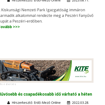
Hírszerkesztő: Erdő-Mező Online
2023.08.11.
 Kiskunsági Nemzeti Park Igazgatóság immáron
armadik alkalommal rendezte meg a Peszéri Fanyűvő
upát a Peszéri-erdőben.
Tovább >>>
h i r d e t é s
űvösebb és csapadékosabb idő várható a héten
Hírszerkesztő: Erdő-Mező Online
2022.03.28.