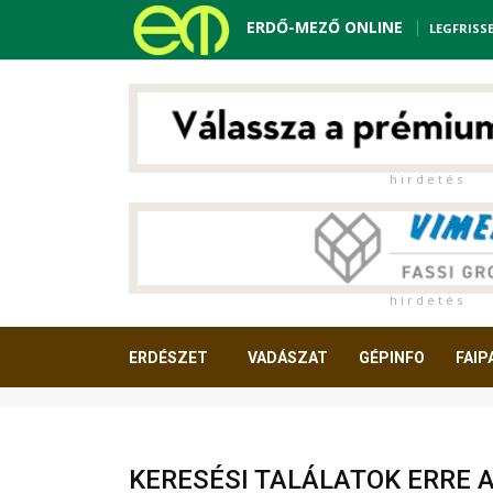
ERDŐ-MEZŐ ONLINE
LEGFRISS
h i r d e t é s
h i r d e t é s
ERDÉSZET
VADÁSZAT
GÉPINFO
FAIP
OLVASNIVALÓ
KERESÉSI TALÁLATOK ERRE 