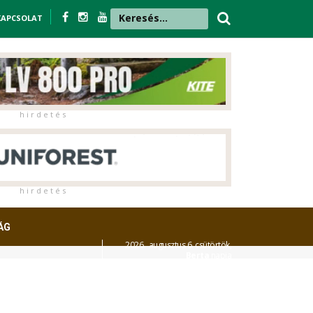
KAPCSOLAT
h i r d e t é s
h i r d e t é s
ÁG
2026. augusztus 6. csütörtök,
Berta
napja