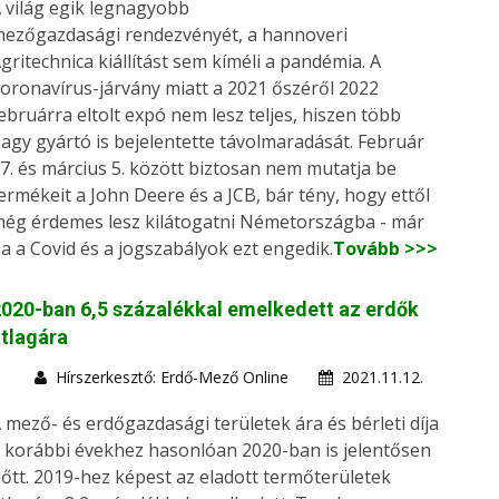
 világ egik legnagyobb
ezőgazdasági rendezvényét, a hannoveri
gritechnica kiállítást sem kíméli a pandémia. A
oronavírus-járvány miatt a 2021 őszéről 2022
ebruárra eltolt expó nem lesz teljes, hiszen több
agy gyártó is bejelentette távolmaradását. Február
7. és március 5. között biztosan nem mutatja be
ermékeit a John Deere és a JCB, bár tény, hogy ettől
ég érdemes lesz kilátogatni Németországba - már
a a Covid és a jogszabályok ezt engedik.
Tovább >>>
020-ban 6,5 százalékkal emelkedett az erdők
tlagára
Hírszerkesztő: Erdő-Mező Online
2021.11.12.
 mező- és erdőgazdasági területek ára és bérleti díja
 korábbi évekhez hasonlóan 2020-ban is jelentősen
őtt. 2019-hez képest az eladott termőterületek