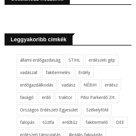
Leggyakoribb cimkék
állami erdőgazdaság
STIHL
erdészeti gép
vadászat
fakitermelés
Erdély
erdőgazdálkodás
vadász
NÉBIH
erdész
favágó
erdő
traktor
Pilisi Parkerdő Zrt.
Országos Erdészeti Egyesület
Székelyföld
falopás
tűzifa
erdőtűz
fakitermelő
OEE
erdészeti támogatás
illegális fakivágás