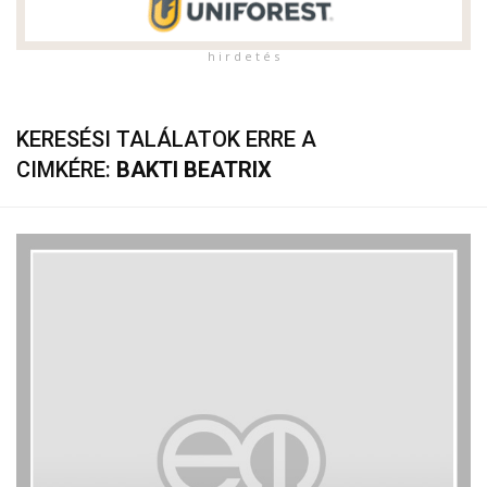
h i r d e t é s
KERESÉSI TALÁLATOK ERRE A
CIMKÉRE:
BAKTI BEATRIX