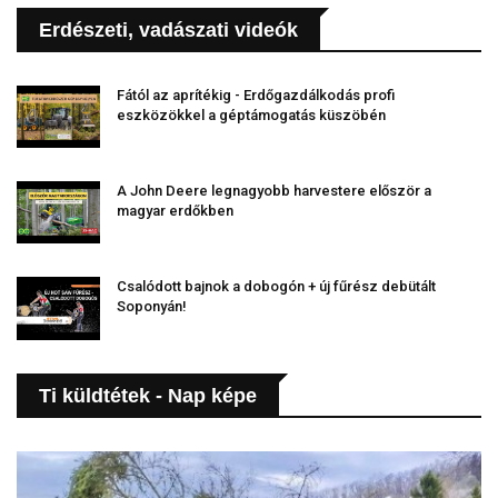
Erdészeti, vadászati videók
Fától az aprítékig - Erdőgazdálkodás profi
eszközökkel a géptámogatás küszöbén
A John Deere legnagyobb harvestere először a
magyar erdőkben
Csalódott bajnok a dobogón + új fűrész debütált
Soponyán!
Ti küldtétek - Nap képe