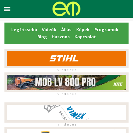
Legfrissebb
Videók
Állás
Képek
Programok
Blog
Hasznos
Kapcsolat
h i r d e t é s
h i r d e t é s
h i r d e t é s