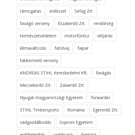
támogatás
erdészet
Sefag Zrt.
favágó verseny
Északerdő Zrt.
rendőrség
természetvédelem
motorfűrész
időjárás
klímaváltozás
fatolvaj
faipar
fakitermelő verseny
ANDREAS STIHL Kereskedelmi Kft.
favágás
Mecsekerdő Zrt.
Zalaerdő Zrt.
Nyugat-magyarországi Egyetem
forwarder
STIHL Timbersports
Románia
Egererdő Zrt.
vadgazdálkodás
Soproni Egyetem
erdőtelepítés
vaddisznó
FeHoVa