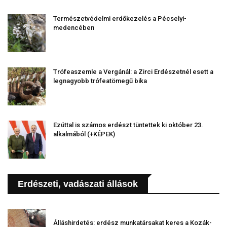
Természetvédelmi erdőkezelés a Pécselyi-
medencében
Trófeaszemle a Vergánál: a Zirci Erdészetnél esett a
legnagyobb trófeatömegű bika
Ezúttal is számos erdészt tüntettek ki október 23.
alkalmából (+KÉPEK)
Erdészeti, vadászati állások
Álláshirdetés: erdész munkatársakat keres a Kozák-