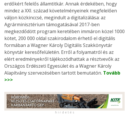
erdőkért felelős államtitkár. Annak érdekében, hogy
mindez a XXI. század követelményeinek megfelelően
váljon közkinccsé, megindult a digitalizálása: az
Agrárminisztérium támogatásával 2017-ben
megkezdődött program keretében immáron közel 1000
kötet, 200 000 oldal szakirodalom érhető el digitális
formában a Wagner Károly Digitális Szakkönyvtár
könyvtár keresőfelületén. Erről a folyamatról és az
elért eredményekről tájékozódhattak a résztvevők az
Országos Erdészeti Egyesület és a Wagner Károly
Alapítvány szervezésében tartott bemutatón.
Tovább
>>>
h i r d e t é s