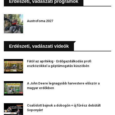
Erdészeti, vadászati programok
Austrofoma 2027
Erdészeti, vadászati videók
Fától az aprítékig - Erdőgazdálkodás profi
eszközökkel a géptámogatás küszöbén
A John Deere legnagyobb harvestere először a
magyar erdőkben
Csalódott bajnok a dobogón + új fűrész debütált
Soponyán!