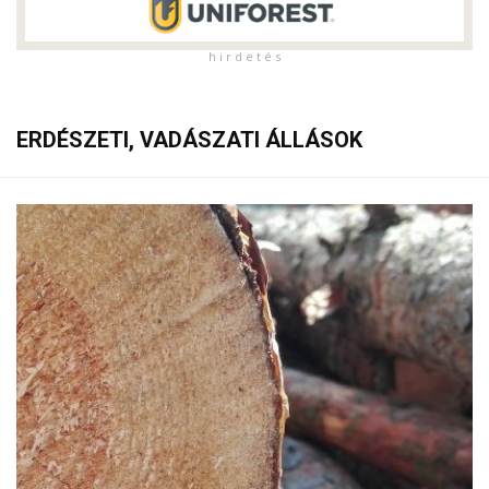
h i r d e t é s
ERDÉSZETI, VADÁSZATI ÁLLÁSOK