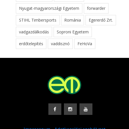
Nyugat-magyarországi Egyetem
forwarder
STIHL Timbersports
Románia
Egererdő Zrt.
vadgazdálkodás
Soproni Egyetem
erdőtelepítés
vaddisznó
FeHoVa