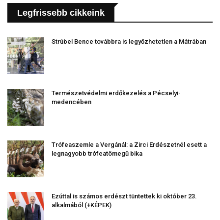
Legfrissebb cikkeink
Strúbel Bence továbbra is legyőzhetetlen a Mátrában
Természetvédelmi erdőkezelés a Pécselyi-
medencében
Trófeaszemle a Vergánál: a Zirci Erdészetnél esett a
legnagyobb trófeatömegű bika
Ezúttal is számos erdészt tüntettek ki október 23.
alkalmából (+KÉPEK)