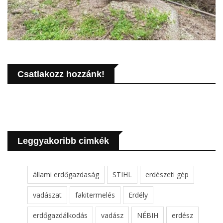
Csatlakozz hozzánk!
Leggyakoribb cimkék
állami erdőgazdaság
STIHL
erdészeti gép
vadászat
fakitermelés
Erdély
erdőgazdálkodás
vadász
NÉBIH
erdész