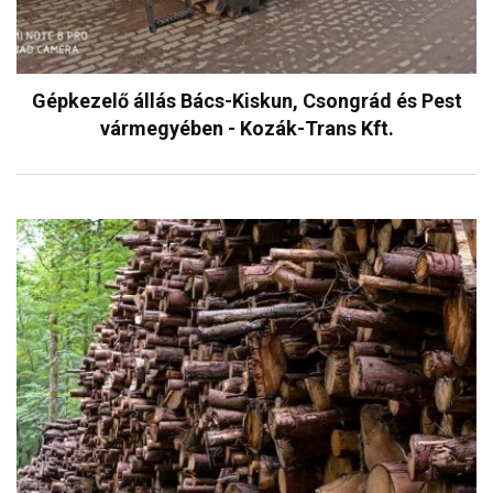
Gépkezelő állás Bács-Kiskun, Csongrád és Pest
vármegyében - Kozák-Trans Kft.