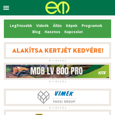
Legfrissebb
Videók
Állás
Képek
Programok
Blog
Hasznos
Kapcsolat
h i r d e t é s
h i r d e t é s
h i r d e t é s