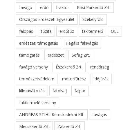
favágó
erdő
traktor
Pilisi Parkerdő Zrt.
Országos Erdészeti Egyesület
Székelyföld
falopás
tűzifa
erdőtűz
fakitermelő
OEE
erdészeti támogatás
illegális fakivágás
támogatás
erdészet
Sefag Zrt.
favágó verseny
Északerdő Zrt.
rendőrség
természetvédelem
motorfűrész
időjárás
klímaváltozás
fatolvaj
faipar
fakitermelő verseny
ANDREAS STIHL Kereskedelmi Kft.
favágás
Mecsekerdő Zrt.
Zalaerdő Zrt.