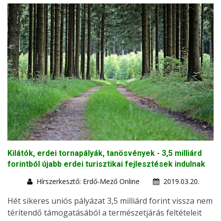
Kilátók, erdei tornapályák, tanösvények - 3,5 milliárd
forintból újabb erdei turisztikai fejlesztések indulnak
Hírszerkesztő: Erdő-Mező Online
2019.03.20.
Hét sikeres uniós pályázat 3,5 milliárd forint vissza nem
térítendő támogatásából a természetjárás feltételeit