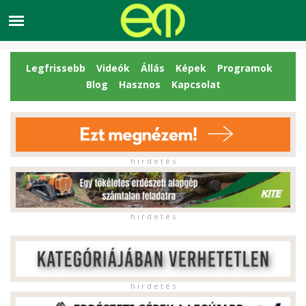
Legfrissebb
Videók
Állás
Képek
Programok
Blog
Hasznos
Kapcsolat
h i r d e t é s
h i r d e t é s
h i r d e t é s