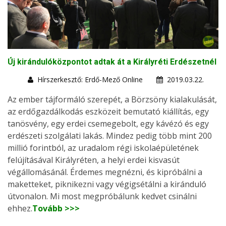
Új kirándulóközpontot adtak át a Királyréti Erdészetnél
Hírszerkesztő: Erdő-Mező Online
2019.03.22.
Az ember tájformáló szerepét, a Börzsöny kialakulását,
az erdőgazdálkodás eszközeit bemutató kiállítás, egy
tanösvény, egy erdei csemegebolt, egy kávézó és egy
erdészeti szolgálati lakás. Mindez pedig több mint 200
millió forintból, az uradalom régi iskolaépületének
felújításával Királyréten, a helyi erdei kisvasút
végállomásánál. Érdemes megnézni, és kipróbálni a
maketteket, piknikezni vagy végigsétálni a kiránduló
útvonalon. Mi most megpróbálunk kedvet csinálni
ehhez.
Tovább >>>