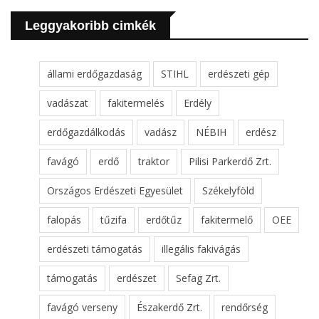
Leggyakoribb cimkék
állami erdőgazdaság
STIHL
erdészeti gép
vadászat
fakitermelés
Erdély
erdőgazdálkodás
vadász
NÉBIH
erdész
favágó
erdő
traktor
Pilisi Parkerdő Zrt.
Országos Erdészeti Egyesület
Székelyföld
falopás
tűzifa
erdőtűz
fakitermelő
OEE
erdészeti támogatás
illegális fakivágás
támogatás
erdészet
Sefag Zrt.
favágó verseny
Északerdő Zrt.
rendőrség