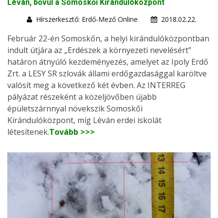
Léván, bővül a Somoskői Kirándulóközpont
Hírszerkesztő: Erdő-Mező Online
2018.02.22.
Február 22-én Somoskőn, a helyi kirándulóközpontban
indult útjára az „Erdészek a környezeti nevelésért”
határon átnyúló kezdeményezés, amelyet az Ipoly Erdő
Zrt. a LESY SR szlovák állami erdőgazdasággal karöltve
valósít meg a következő két évben. Az INTERREG
pályázat részeként a közeljövőben újabb
épületszárnnyal növekszik Somoskői
Kirándulóközpont, míg Léván erdei iskolát
létesítenek.
Tovább >>>