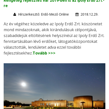
Rengeteg fejlesztés vár 2019-ben is az Ipoly Erdő Zrt.-
re
Hírszerkesztő: Erdő-Mező Online
2018.12.29.
Az év végéhez közeledve az Ipoly Erdő Zrt. köszönetet
mond mindazoknak, akik kirándulásuk célpontjává,
szabadidejük eltöltésének helyszínéül az Ipoly Erdő Zrt.
fenntartásában lévő erdőket, látogatóközpontokat
választották, lendületet adva ezzel további
fejlesztésekhez.
Tovább >>>