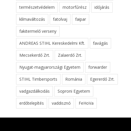
természetvédelem
motorfűrész
időjárás
klímaváltozás
fatolvaj
faipar
fakitermelő verseny
ANDREAS STIHL Kereskedelmi Kft.
favágás
Mecsekerdő Zrt.
Zalaerdő Zrt.
Nyugat-magyarországi Egyetem
forwarder
STIHL Timbersports
Románia
Egererdő Zrt.
vadgazdálkodás
Soproni Egyetem
erdőtelepítés
vaddisznó
FeHoVa