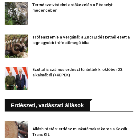
Természetvédelmi erdőkezelés a Pécselyi-
medencében
Trófeaszemle a Vergánál: a Zirci Erdészetnél esett a
legnagyobb trófeatömegű bika
Ezúttal is számos erdészt tüntettek ki október 23.
alkalmából (+KÉPEK)
Erdészeti, vadászati állások
Álláshirdetés: erdész munkatársakat keres a Kozák-
Trans Kft.