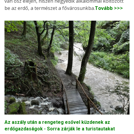
van ősz elején, hiszen negyedik alkalommal költözött
be az erdő, a természet a fővárosunkba.
Tovább >>>
Az aszály után a rengeteg esővel küzdenek az
erdőgazdaságok - Sorra zárják le a turistautakat