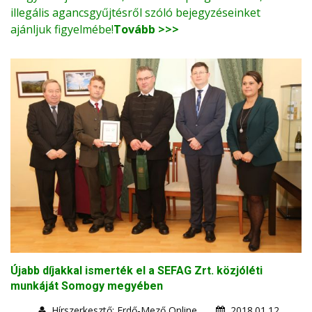
illegális agancsgyűjtésről szóló bejegyzéseinket
ajánljuk figyelmébe!
Tovább >>>
Újabb díjakkal ismerték el a SEFAG Zrt. közjóléti
munkáját Somogy megyében
Hírszerkesztő: Erdő-Mező Online
2018.01.12.