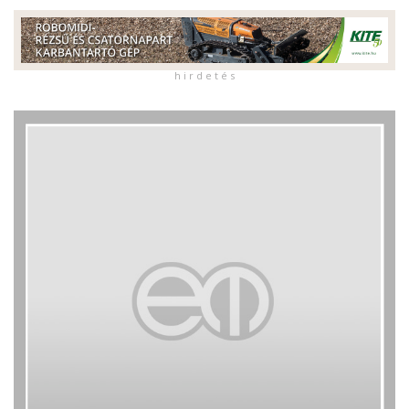
h i r d e t é s