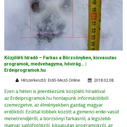
Közjóléti híradó – Farkas a Börzsönyben, kisvasutas
programok, medvehagyma, hóvirág… |
Erdeiprogramok.hu
Hírszerkesztő: Erdő-Mező Online
2018.02.08.
Ezen a héten is jelentkezünk közjóléti híradóval
az
Erdeiprogramok.hu
honlapunk információiból
szemezgetve, az élményekben gazdag magyar
erdőkből. Ezúttal többek között a gemenci erdei vasút
menetrendjéről, a börzsönyi farkasról, a legszebb
magyar sajtófotókról, kisvasutas programokról, az