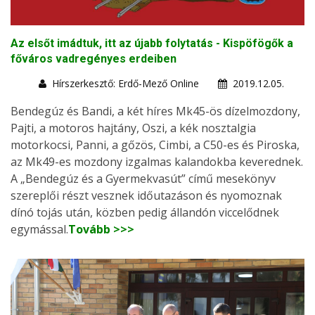
Az elsőt imádtuk, itt az újabb folytatás - Kispöfögők a
főváros vadregényes erdeiben
Hírszerkesztő: Erdő-Mező Online
2019.12.05.
Bendegúz és Bandi, a két híres Mk45-ös dízelmozdony,
Pajti, a motoros hajtány, Oszi, a kék nosztalgia
motorkocsi, Panni, a gőzös, Cimbi, a C50-es és Piroska,
az Mk49-es mozdony izgalmas kalandokba keverednek.
A „Bendegúz és a Gyermekvasút” című mesekönyv
szereplői részt vesznek időutazáson és nyomoznak
dínó tojás után, közben pedig állandón viccelődnek
egymással.
Tovább >>>