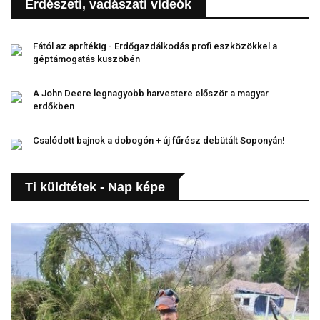
Erdészeti, vadászati videók
Fától az aprítékig - Erdőgazdálkodás profi eszközökkel a
géptámogatás küszöbén
A John Deere legnagyobb harvestere először a magyar
erdőkben
Csalódott bajnok a dobogón + új fűrész debütált Soponyán!
Ti küldtétek - Nap képe