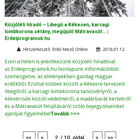
Közjóléti híradó – Libegő a Kékesen, karcagi
lombkorona sétány, megújuló Mátravasút… |
Erdeiprogramok.hu
Hírszerkesztő: Erdő-Mező Online
2018.01.12.
Ezen a héten is jelentkezünk közjóléti híradóval
az
Erdeiprogramok.hu
honlapunk információiból
szemezgetve, az élményekben gazdag magyar
erdőkből. Ezúttal többek között a Kékesre tervezett
libegőről, a karcagi lombkorona tanösvényről, a
kékvércsék közúti védelméről, a madárbarát kertekről
és a Mátravasút felújításáról szóló bejegyzéseinket
ajánljuk figyelmébe!
Tovább >>>
<<
<
2. / 10. oldal
>
>>