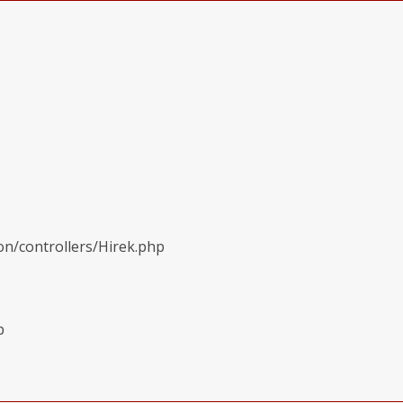
on/controllers/Hirek.php
p