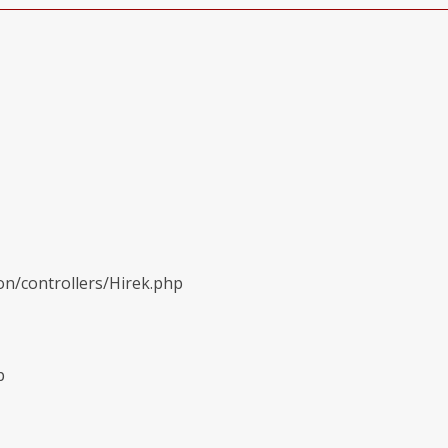
on/controllers/Hirek.php
p