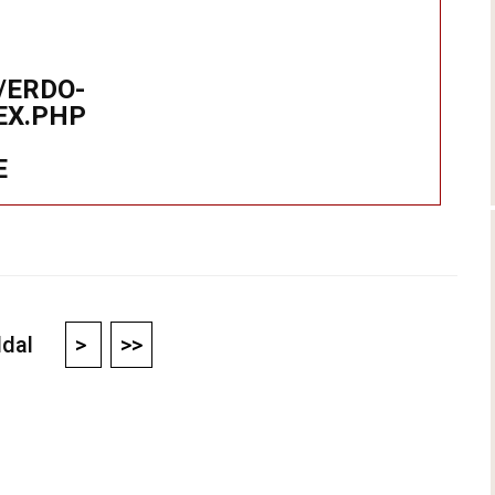
/ERDO-
EX.PHP
E
oldal
>
>>