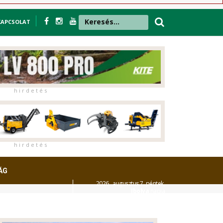
KAPCSOLAT
h i r d e t é s
h i r d e t é s
ÁG
2026. augusztus 7. péntek,
Ibolya
napja