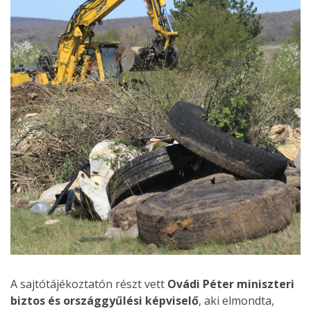
A sajtótájékoztatón részt vett
Ovádi Péter miniszteri
biztos és országgyűlési képviselő
, aki elmondta,