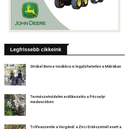
Legfrissebb cikkeink
Strúbel Bence továbbra is legyőzhetetlen a Mátrában
Természetvédelmi erdőkezelés a Pécselyi-
medencében
Trófeaszemle a Vergánál: a Zirci Erdészetnél esett a