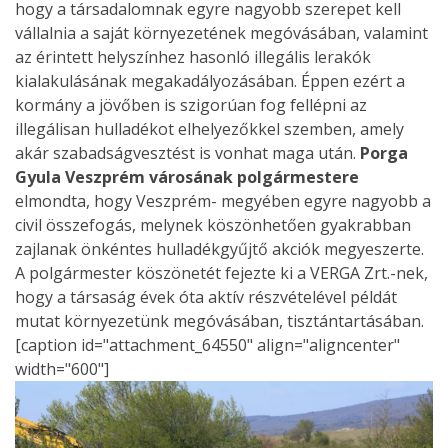
hogy a társadalomnak egyre nagyobb szerepet kell
vállalnia a saját környezetének megóvásában, valamint
az érintett helyszínhez hasonló illegális lerakók
kialakulásának megakadályozásában. Éppen ezért a
kormány a jövőben is szigorúan fog fellépni az
illegálisan hulladékot elhelyezőkkel szemben, amely
akár szabadságvesztést is vonhat maga után.
Porga
Gyula Veszprém városának polgármestere
elmondta, hogy Veszprém- megyében egyre nagyobb a
civil összefogás, melynek köszönhetően gyakrabban
zajlanak önkéntes hulladékgyűjtő akciók megyeszerte.
A polgármester köszönetét fejezte ki a VERGA Zrt.-nek,
hogy a társaság évek óta aktív részvételével példát
mutat környezetünk megóvásában, tisztántartásában.
[caption id="attachment_64550" align="aligncenter"
width="600"]