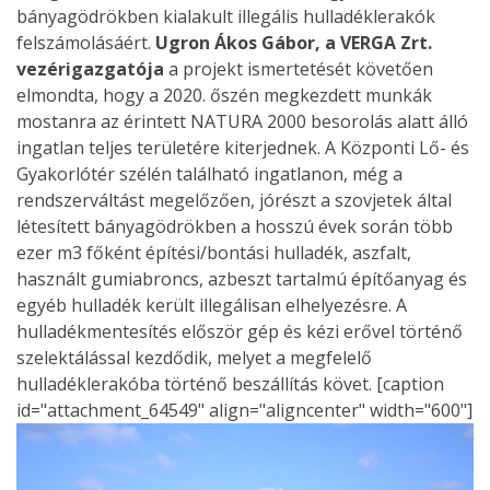
bányagödrökben kialakult illegális hulladéklerakók
felszámolásáért.
Ugron Ákos Gábor, a VERGA Zrt.
vezérigazgatója
a projekt ismertetését követően
elmondta, hogy a 2020. őszén megkezdett munkák
mostanra az érintett NATURA 2000 besorolás alatt álló
ingatlan teljes területére kiterjednek. A Központi Lő- és
Gyakorlótér szélén található ingatlanon, még a
rendszerváltást megelőzően, jórészt a szovjetek által
létesített bányagödrökben a hosszú évek során több
ezer m3 főként építési/bontási hulladék, aszfalt,
használt gumiabroncs, azbeszt tartalmú építőanyag és
egyéb hulladék került illegálisan elhelyezésre. A
hulladékmentesítés először gép és kézi erővel történő
szelektálással kezdődik, melyet a megfelelő
hulladéklerakóba történő beszállítás követ. [caption
id="attachment_64549" align="aligncenter" width="600"]