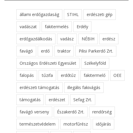
állami erdőgazdaság
STIHL
erdészeti gép
vadászat
fakitermelés
Erdély
erdőgazdálkodás
vadász
NÉBIH
erdész
favágó
erdő
traktor
Pilisi Parkerdő Zrt.
Országos Erdészeti Egyesület
Székelyföld
falopás
tűzifa
erdőtűz
fakitermelő
OEE
erdészeti támogatás
illegális fakivágás
támogatás
erdészet
Sefag Zrt.
favágó verseny
Északerdő Zrt.
rendőrség
természetvédelem
motorfűrész
időjárás