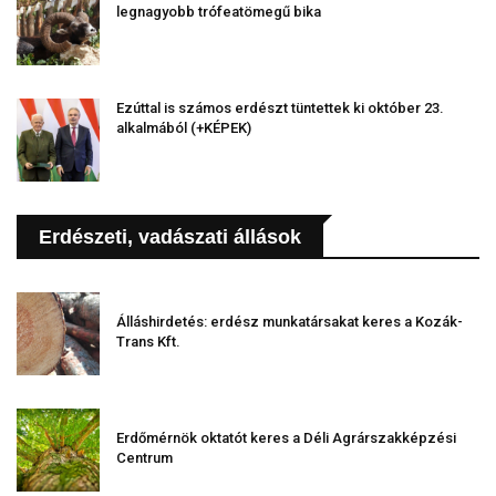
legnagyobb trófeatömegű bika
Ezúttal is számos erdészt tüntettek ki október 23.
alkalmából (+KÉPEK)
Erdészeti, vadászati állások
Álláshirdetés: erdész munkatársakat keres a Kozák-
Trans Kft.
Erdőmérnök oktatót keres a Déli Agrárszakképzési
Centrum