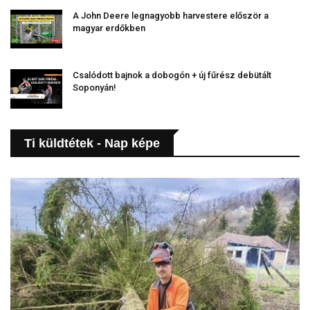
A John Deere legnagyobb harvestere először a
magyar erdőkben
Csalódott bajnok a dobogón + új fűrész debütált
Soponyán!
Ti küldtétek - Nap képe