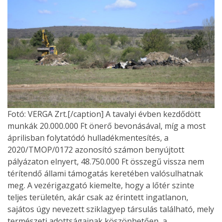
Fotó: VERGA Zrt.[/caption] A tavalyi évben kezdődött
munkák 20.000.000 Ft önerő bevonásával, míg a most
áprilisban folytatódó hulladékmentesítés, a
2020/TMOP/0172 azonosító számon benyújtott
pályázaton elnyert, 48.750.000 Ft összegű vissza nem
térítendő állami támogatás keretében valósulhatnak
meg. A vezérigazgató kiemelte, hogy a lőtér szinte
teljes területén, akár csak az érintett ingatlanon,
sajátos úgy nevezett sziklagyep társulás található, mely
természeti adottságainak köszönhetően, a