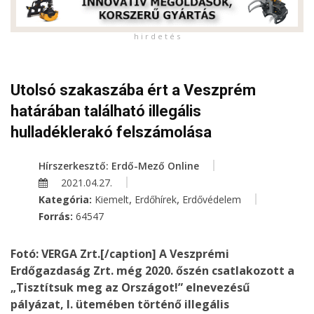
h i r d e t é s
Utolsó szakaszába ért a Veszprém
határában található illegális
hulladéklerakó felszámolása
Hírszerkesztő: Erdő-Mező Online
2021.04.27.
,
,
Kategória:
Kiemelt
Erdőhírek
Erdővédelem
Forrás:
64547
Fotó: VERGA Zrt.[/caption] A Veszprémi
Erdőgazdaság Zrt. még 2020. őszén csatlakozott a
„Tisztítsuk meg az Országot!” elnevezésű
pályázat, I. ütemében történő illegális