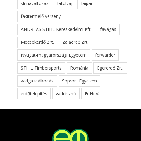
klímaváltozás
fatolvaj
faipar
fakitermelő verseny
ANDREAS STIHL Kereskedelmi Kft.
favágás
Mecsekerdő Zrt.
Zalaerdő Zrt.
Nyugat-magyarországi Egyetem
forwarder
STIHL Timbersports
Románia
Egererdő Zrt.
vadgazdálkodás
Soproni Egyetem
erdőtelepítés
vaddisznó
FeHoVa