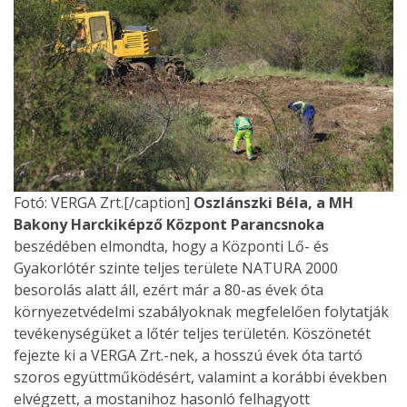
Fotó: VERGA Zrt.[/caption]
Oszlánszki Béla, a MH
Bakony Harckiképző Központ Parancsnoka
beszédében elmondta, hogy a Központi Lő- és
Gyakorlótér szinte teljes területe NATURA 2000
besorolás alatt áll, ezért már a 80-as évek óta
környezetvédelmi szabályoknak megfelelően folytatják
tevékenységüket a lőtér teljes területén. Köszönetét
fejezte ki a VERGA Zrt.-nek, a hosszú évek óta tartó
szoros együttműködésért, valamint a korábbi években
elvégzett, a mostanihoz hasonló felhagyott