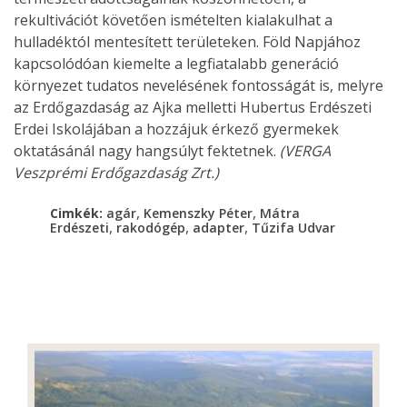
rekultivációt követően ismételten kialakulhat a
hulladéktól mentesített területeken. Föld Napjához
kapcsolódóan kiemelte a legfiatalabb generáció
környezet tudatos nevelésének fontosságát is, melyre
az Erdőgazdaság az Ajka melletti Hubertus Erdészeti
Erdei Iskolájában a hozzájuk érkező gyermekek
oktatásánál nagy hangsúlyt fektetnek.
(VERGA
Veszprémi Erdőgazdaság Zrt.)
,
,
Cimkék:
agár
Kemenszky Péter
Mátra
,
,
,
Erdészeti
rakodógép
adapter
Tűzifa Udvar