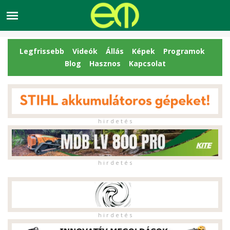
Legfrissebb
Videók
Állás
Képek
Programok
Blog
Hasznos
Kapcsolat
h i r d e t é s
h i r d e t é s
h i r d e t é s