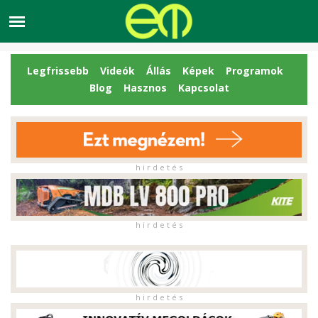
Legfrissebb
Videók
Állás
Képek
Programok
Blog
Hasznos
Kapcsolat
h i r d e t é s
h i r d e t é s
h i r d e t é s