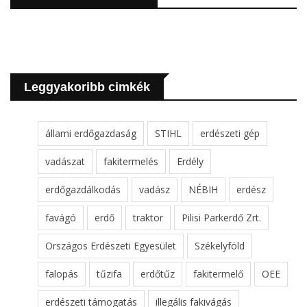
Leggyakoribb cimkék
állami erdőgazdaság
STIHL
erdészeti gép
vadászat
fakitermelés
Erdély
erdőgazdálkodás
vadász
NÉBIH
erdész
favágó
erdő
traktor
Pilisi Parkerdő Zrt.
Országos Erdészeti Egyesület
Székelyföld
falopás
tűzifa
erdőtűz
fakitermelő
OEE
erdészeti támogatás
illegális fakivágás