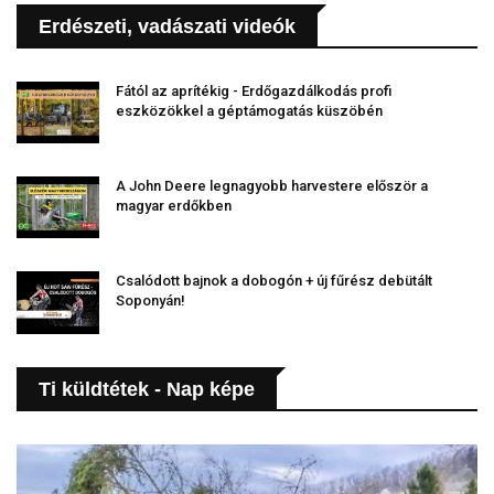
Erdészeti, vadászati videók
Fától az aprítékig - Erdőgazdálkodás profi
eszközökkel a géptámogatás küszöbén
A John Deere legnagyobb harvestere először a
magyar erdőkben
Csalódott bajnok a dobogón + új fűrész debütált
Soponyán!
Ti küldtétek - Nap képe