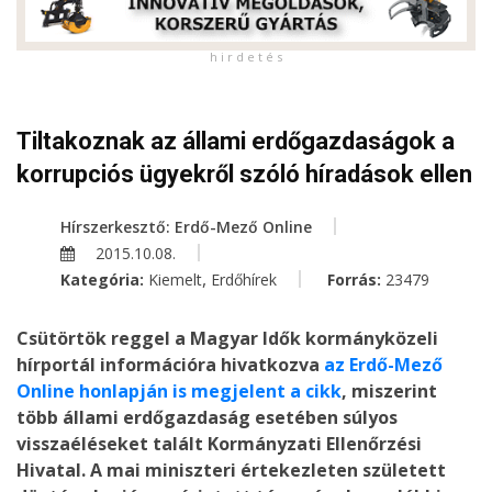
h i r d e t é s
Tiltakoznak az állami erdőgazdaságok a
korrupciós ügyekről szóló híradások ellen
Hírszerkesztő: Erdő-Mező Online
2015.10.08.
,
Kategória:
Kiemelt
Erdőhírek
Forrás:
23479
Csütörtök reggel a Magyar Idők kormányközeli
hírportál információra hivatkozva
az Erdő-Mező
Online honlapján is megjelent a cikk
, miszerint
több állami erdőgazdaság esetében súlyos
visszaéléseket talált Kormányzati Ellenőrzési
Hivatal. A mai miniszteri értekezleten született