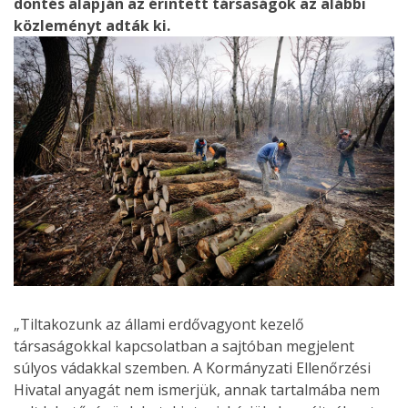
döntés alapján az érintett társaságok az alábbi
közleményt adták ki.
„Tiltakozunk az állami erdővagyont kezelő
társaságokkal kapcsolatban a sajtóban megjelent
súlyos vádakkal szemben. A Kormányzati Ellenőrzési
Hivatal anyagát nem ismerjük, annak tartalmába nem