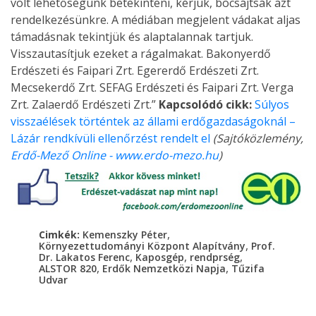
volt lehetőségünk betekinteni, kérjük, bocsájtsák azt
rendelkezésünkre. A médiában megjelent vádakat aljas
támadásnak tekintjük és alaptalannak tartjuk.
Visszautasítjuk ezeket a rágalmakat. Bakonyerdő
Erdészeti és Faipari Zrt. Egererdő Erdészeti Zrt.
Mecsekerdő Zrt. SEFAG Erdészeti és Faipari Zrt. Verga
Zrt. Zalaerdő Erdészeti Zrt.”
Kapcsolódó cikk:
Súlyos
visszaélések történtek az állami erdőgazdaságoknál –
Lázár rendkívüli ellenőrzést rendelt el
(Sajtóközlemény,
Erdő-Mező Online - www.erdo-mezo.hu
)
,
Cimkék:
Kemenszky Péter
,
Környezettudományi Központ Alapítvány
Prof.
,
,
,
Dr. Lakatos Ferenc
Kaposgép
rendprség
,
,
ALSTOR 820
Erdők Nemzetközi Napja
Tűzifa
Udvar