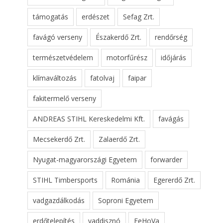
támogatás
erdészet
Sefag Zrt.
favágó verseny
Északerdő Zrt.
rendőrség
természetvédelem
motorfűrész
időjárás
klímaváltozás
fatolvaj
faipar
fakitermelő verseny
ANDREAS STIHL Kereskedelmi Kft.
favágás
Mecsekerdő Zrt.
Zalaerdő Zrt.
Nyugat-magyarországi Egyetem
forwarder
STIHL Timbersports
Románia
Egererdő Zrt.
vadgazdálkodás
Soproni Egyetem
erdőtelepítés
vaddisznó
FeHoVa