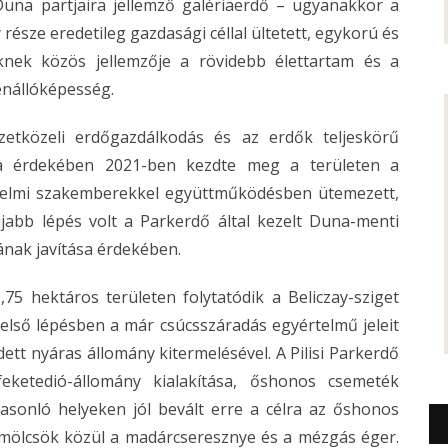
una partjaira jellemző galériaerdő – ugyanakkor a
része eredetileg gazdasági céllal ültetett, egykorú és
knek közös jellemzője a rövidebb élettartam és a
enállóképesség.
szetközeli erdőgazdálkodás és az erdők teljeskörű
tása érdekében 2021-ben kezdte meg a területen a
védelmi szakemberekkel együttműködésben ütemezett,
újabb lépés volt a Parkerdő által kezelt Duna-menti
nak javítása érdekében.
75 hektáros területen folytatódik a Beliczay-sziget
 első lépésben a már csúcsszáradás egyértelmű jeleit
ett nyáras állomány kitermelésével. A Pilisi Parkerdő
feketedió-állomány kialakítása, őshonos csemeték
Hasonló helyeken jól bevált erre a célra az őshonos
gyümölcsök közül a madárcseresznye és a mézgás éger.