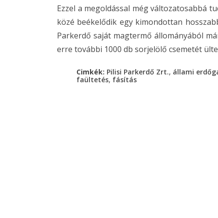
Ezzel a megoldással még változatosabbá tu
közé beékelődik egy kimondottan hosszabb v
Parkerdő saját magtermő állományából már
erre további 1000 db sorjelölő csemetét ülte
,
Cimkék:
Pilisi Parkerdő Zrt.
állami erdő
,
faültetés
fásítás