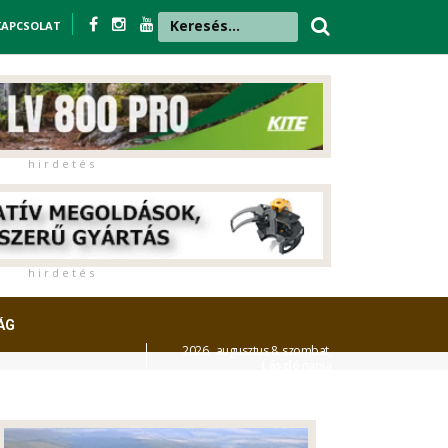
KAPCSOLAT
h i r d e t é s
h i r d e t é s
ÁG
2026. augusztus 8. szombat,
László
napja