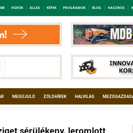
EBB
VIDEÓK
ÁLLÁS
KÉPEK
PROGRAMOK
BLOG
HASZNOS
AR
MEGÚJULÓ
ZÖLDHÍREK
HALVILÁG
MEZŐGAZDAS
ziget sérülékeny, leromlott