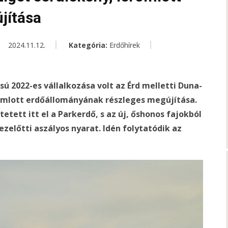
jítása
2024.11.12.
Kategória:
Erdőhírek
sú 2022-es vállalkozása volt az Érd melletti Duna-
eromlott erdőállományának részleges megújítása.
tett itt el a Parkerdő, s az új, őshonos fajokból
 ezelőtti aszályos nyarat. Idén folytatódik az