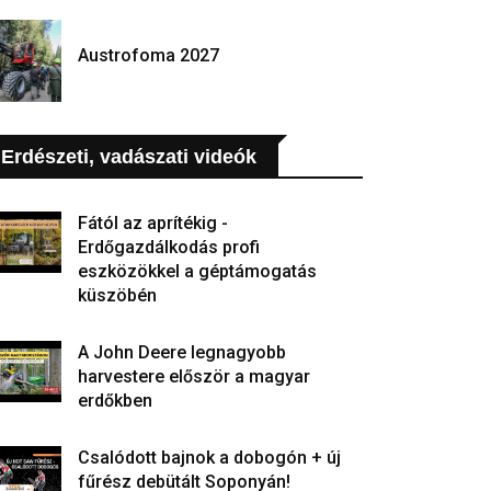
Austrofoma 2027
Erdészeti, vadászati videók
Fától az aprítékig -
Erdőgazdálkodás profi
eszközökkel a géptámogatás
küszöbén
A John Deere legnagyobb
harvestere először a magyar
erdőkben
Csalódott bajnok a dobogón + új
fűrész debütált Soponyán!