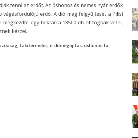
dják tenni az erdőt. Az őshonos és nemes nyár erdők
ágásfordulójú erdő. A dió mag felgyűjtését a Pilisi
 megkezdte: egy hektárra 18500 db-ot fognak vetni,
tnek kézzel.
,
,
,
,
gazdaság
fakitermelés
erdőmegújítás
őshonos fa