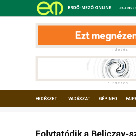
ERDŐ-MEZŐ ONLINE
LEGFRISS
h i r d e t é s
h i r d e t é s
ERDÉSZET
VADÁSZAT
GÉPINFO
FAIP
OLVASNIVALÓ
Folytatódik a Beliczay-s