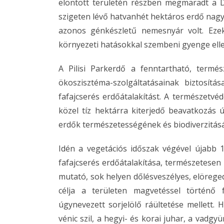
elöntött területén részben megmaradt a D
szigeten lévő hatvanhét hektáros erdő nagy 
azonos génkészletű nemesnyár volt. Eze
környezeti hatásokkal szembeni gyenge ell
A Pilisi Parkerdő a fenntartható, termé
ökoszisztéma-szolgáltatásainak biztosí
fafajcserés erdőátalakítást. A természet
közel tíz hektárra kiterjedő beavatkozás 
erdők természetességének és biodiverzitásá
Idén a vegetációs időszak végével újabb 1,
fafajcserés erdőátalakítása, természetesen
mutató, sok helyen dőlésveszélyes, elöreged
célja a területen magvetéssel történő 
úgynevezett sorjelölő ráültetése mellett. 
vénic szil, a hegyi- és korai juhar, a vad