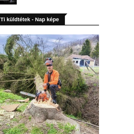
Ti küldtétek - Nap képe