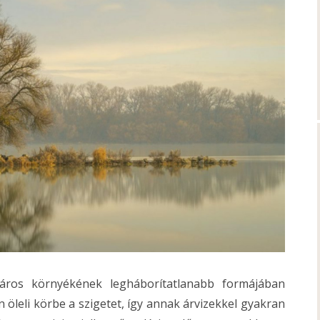
 város környékének legháborítatlanabb formájában
n öleli körbe a szigetet, így annak árvizekkel gyakran