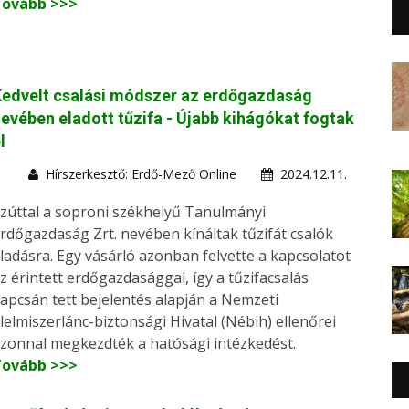
Tovább >>>
edvelt csalási módszer az erdőgazdaság
evében eladott tűzifa - Újabb kihágókat fogtak
l
Hírszerkesztő: Erdő-Mező Online
2024.12.11.
zúttal a soproni székhelyű Tanulmányi
rdőgazdaság Zrt. nevében kínáltak tűzifát csalók
ladásra. Egy vásárló azonban felvette a kapcsolatot
z érintett erdőgazdasággal, így a tűzifacsalás
apcsán tett bejelentés alapján a Nemzeti
lelmiszerlánc-biztonsági Hivatal (Nébih) ellenőrei
zonnal megkezdték a hatósági intézkedést.
Tovább >>>