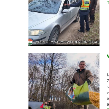
V
M
Z
s
v
é
a