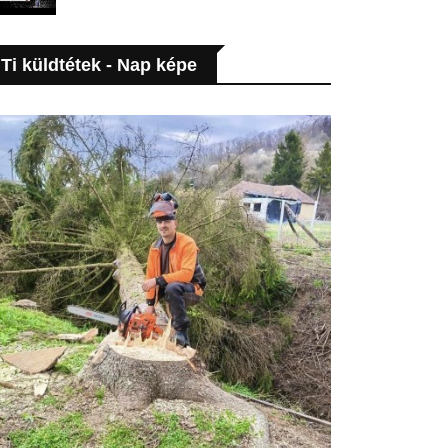
Ti küldtétek - Nap képe