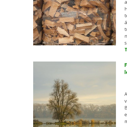
a
H
t
á
t
n
s
F
A
v
B
e
m