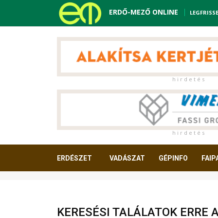
ERDŐ-MEZŐ ONLINE
LEGFRISS
h i r d e t é s
h i r d e t é s
ERDÉSZET
VADÁSZAT
GÉPINFO
FAIP
OLVASNIVALÓ
KERESÉSI TALÁLATOK ERRE 