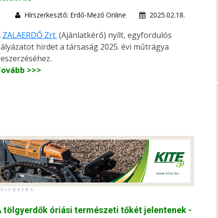
Hírszerkesztő: Erdő-Mező Online
2025.02.18.
A
ZALAERDŐ Zrt.
(Ajánlatkérő) nyílt, egyfordulós
ályázatot hirdet a társaság 2025. évi műtrágya
eszerzéséhez.
Tovább >>>
h i r d e t é s
 tölgyerdők óriási természeti tőkét jelentenek -