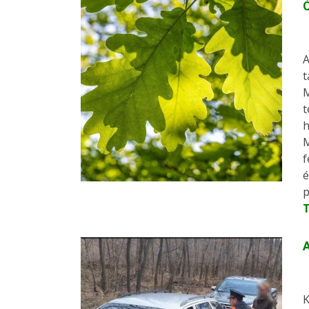
Ó
A
t
M
t
h
M
f
é
p
A
K