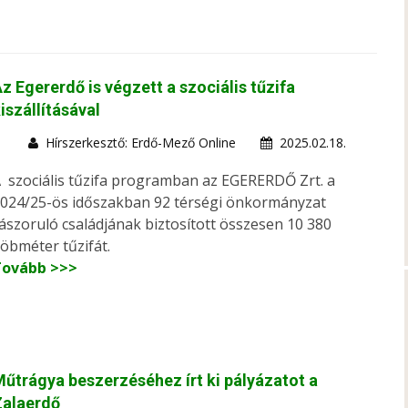
z Egererdő is végzett a szociális tűzifa
iszállításával
Hírszerkesztő: Erdő-Mező Online
2025.02.18.
 szociális tűzifa programban az EGERERDŐ Zrt. a
024/25-ös időszakban 92 térségi önkormányzat
ászoruló családjának biztosított összesen 10 380
öbméter tűzifát.
Tovább >>>
űtrágya beszerzéséhez írt ki pályázatot a
Zalaerdő