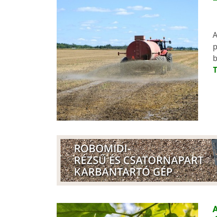
p
b
A