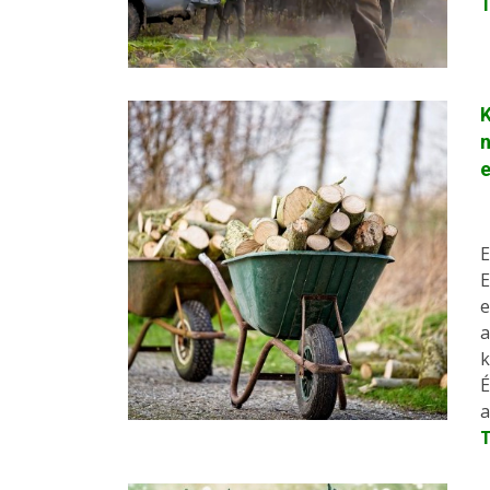
K
n
e
E
E
e
a
k
É
a