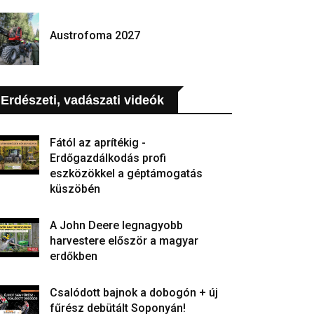
Austrofoma 2027
Erdészeti, vadászati videók
Fától az aprítékig -
Erdőgazdálkodás profi
eszközökkel a géptámogatás
küszöbén
A John Deere legnagyobb
harvestere először a magyar
erdőkben
Csalódott bajnok a dobogón + új
fűrész debütált Soponyán!