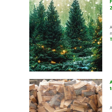
F
A
n
A
t
A