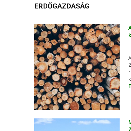
ERDŐGAZDASÁG
A
k
A
2
r
k
M