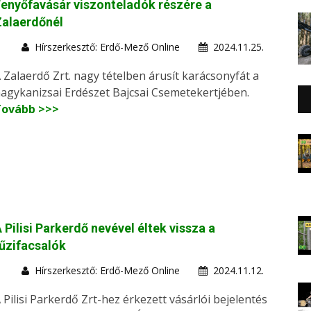
enyőfavásár viszonteladók részére a
Zalaerdőnél
Hírszerkesztő: Erdő-Mező Online
2024.11.25.
 Zalaerdő Zrt. nagy tételben árusít karácsonyfát a
agykanizsai Erdészet Bajcsai Csemetekertjében.
Tovább >>>
 Pilisi Parkerdő nevével éltek vissza a
űzifacsalók
Hírszerkesztő: Erdő-Mező Online
2024.11.12.
 Pilisi Parkerdő Zrt-hez érkezett vásárlói bejelentés