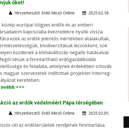
vjuk őket!
Hírszerkesztő: Erdő-Mező Online
2025.02.18.
 közép-európai tölgyes erdők és az emberi
ársadalom kapcsolata évezredekre nyúlik vissza.
ára ezek az erdők jelentős mértékben átalakultak,
ermészetességük, biodiverzitásuk lecsökkent, sok
elyen küzdenek a klímaváltozás negatív hatásaival.
egőrzésük a fenntartható erdőgazdálkodás
elelőssége és feladata, amelynek érdekében szlovák
s magyar szervezetek indítottak projektet Interreg-
ályázat keretében.
Tovább >>>
kció az erdők védelméért Pápa térségében
Hírszerkesztő: Erdő-Mező Online
2025.02.05.
özös cél az erdőterületek rendjének fenntartása.