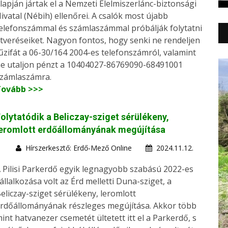
lapján jártak el a Nemzeti Élelmiszerlánc-biztonsági
ivatal (Nébih) ellenőrei. A csalók most újabb
elefonszámmal és számlaszámmal próbálják folytatni
tveréseiket. Nagyon fontos, hogy senki ne rendeljen
űzifát a 06-30/164 2004-es telefonszámról, valamint
e utaljon pénzt a 10404027-86769090-68491001
zámlaszámra.
Tovább >>>
olytatódik a Beliczay-sziget sérülékeny,
leromlott erdőállományának megújítása
Hírszerkesztő: Erdő-Mező Online
2024.11.12.
 Pilisi Parkerdő egyik legnagyobb szabású 2022-es
állalkozása volt az Érd melletti Duna-sziget, a
eliczay-sziget sérülékeny, leromlott
rdőállományának részleges megújítása. Akkor több
int hatvanezer csemetét ültetett itt el a Parkerdő, s