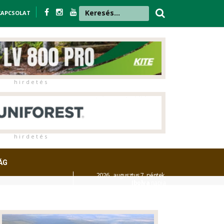
KAPCSOLAT
h i r d e t é s
h i r d e t é s
ÁG
2026. augusztus 7. péntek,
Ibolya
napja