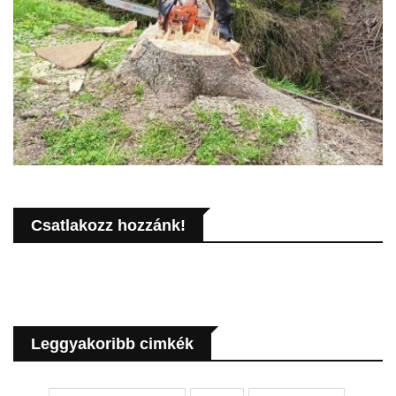
Csatlakozz hozzánk!
Leggyakoribb cimkék