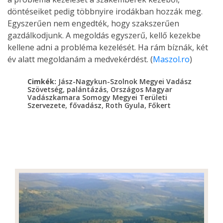
döntéseiket pedig többnyire irodákban hozzák meg.
Egyszerűen nem engedték, hogy szakszerűen
gazdálkodjunk. A megoldás egyszerű, kellő kezekbe
kellene adni a probléma kezelését. Ha rám bíznák, két
év alatt megoldanám a medvekérdést. (
Maszol.ro
)
Cimkék:
Jász-Nagykun-Szolnok Megyei Vadász
,
,
Szövetség
palántázás
Országos Magyar
Vadászkamara Somogy Megyei Területi
,
,
,
Szervezete
fővadász
Roth Gyula
Főkert