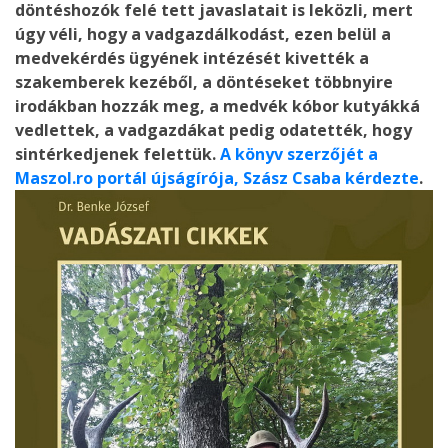
döntéshozók felé tett javaslatait is leközli, mert
úgy véli, hogy a vadgazdálkodást, ezen belül a
medvekérdés ügyének intézését kivették a
szakemberek kezéből, a döntéseket többnyire
irodákban hozzák meg, a medvék kóbor kutyákká
vedlettek, a vadgazdákat pedig odatették, hogy
sintérkedjenek felettük.
A könyv szerzőjét a
Maszol.ro portál újságírója, Szász Csaba kérdezte
.