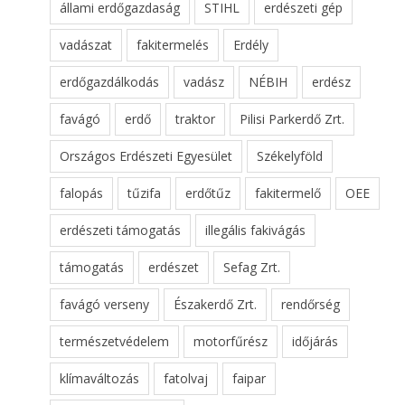
állami erdőgazdaság
STIHL
erdészeti gép
vadászat
fakitermelés
Erdély
erdőgazdálkodás
vadász
NÉBIH
erdész
favágó
erdő
traktor
Pilisi Parkerdő Zrt.
Országos Erdészeti Egyesület
Székelyföld
falopás
tűzifa
erdőtűz
fakitermelő
OEE
erdészeti támogatás
illegális fakivágás
támogatás
erdészet
Sefag Zrt.
favágó verseny
Északerdő Zrt.
rendőrség
természetvédelem
motorfűrész
időjárás
klímaváltozás
fatolvaj
faipar