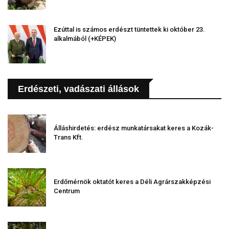
Ezúttal is számos erdészt tüntettek ki október 23.
alkalmából (+KÉPEK)
Erdészeti, vadászati állások
Álláshirdetés: erdész munkatársakat keres a Kozák-
Trans Kft.
Erdőmérnök oktatót keres a Déli Agrárszakképzési
Centrum