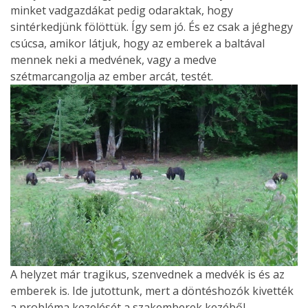
minket vadgazdákat pedig odaraktak, hogy
sintérkedjünk fölöttük. Így sem jó. És ez csak a jéghegy
csúcsa, amikor látjuk, hogy az emberek a baltával
mennek neki a medvének, vagy a medve
szétmarcangolja az ember arcát, testét.
A helyzet már tragikus, szenvednek a medvék is és az
emberek is. Ide jutottunk, mert a döntéshozók kivették
a probléma kezelését a szakemberek kezéből,