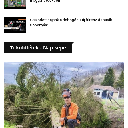
magyar erdőkben
Csalódott bajnok a dobogón + új fűrész debütált
Soponyán!
Ti küldtétek - Nap képe