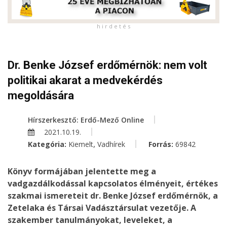
h i r d e t é s
Dr. Benke József erdőmérnök: nem volt
politikai akarat a medvekérdés
megoldására
Hírszerkesztő: Erdő-Mező Online
2021.10.19.
,
Kategória:
Kiemelt
Vadhírek
Forrás:
69842
Könyv formájában jelentette meg a
vadgazdálkodással kapcsolatos élményeit, értékes
szakmai ismereteit dr. Benke József erdőmérnök, a
Zetelaka és Társai Vadásztársulat vezetője. A
szakember tanulmányokat, leveleket, a