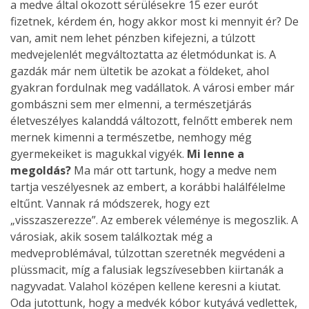
a medve által okozott sérülésekre 15 ezer eurót
fizetnek, kérdem én, hogy akkor most ki mennyit ér? De
van, amit nem lehet pénzben kifejezni, a túlzott
medvejelenlét megváltoztatta az életmódunkat is. A
gazdák már nem ültetik be azokat a földeket, ahol
gyakran fordulnak meg vadállatok. A városi ember már
gombászni sem mer elmenni, a természetjárás
életveszélyes kalanddá változott, felnőtt emberek nem
mernek kimenni a természetbe, nemhogy még
gyermekeiket is magukkal vigyék.
Mi lenne a
megoldás?
Ma már ott tartunk, hogy a medve nem
tartja veszélyesnek az embert, a korábbi halálfélelme
eltűnt. Vannak rá módszerek, hogy ezt
„visszaszerezze”. Az emberek véleménye is megoszlik. A
városiak, akik sosem találkoztak még a
medveproblémával, túlzottan szeretnék megvédeni a
plüssmacit, míg a falusiak legszívesebben kiirtanák a
nagyvadat. Valahol középen kellene keresni a kiutat.
Oda jutottunk, hogy a medvék kóbor kutyává vedlettek,