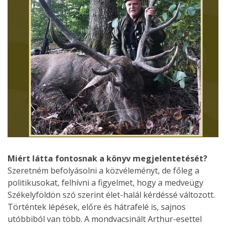
Miért látta fontosnak a könyv megjelentetését?
Szeretném befolyásolni a közvéleményt, de főleg a
politikusokat, felhívni a figyelmet, hogy a medveügy
Székelyföldön szó szerint élet-halál kérdéssé változott.
Történtek lépések, előre és hátrafelé is, sajnos
utóbbiból van több. A mondvacsinált Arthur-esettel