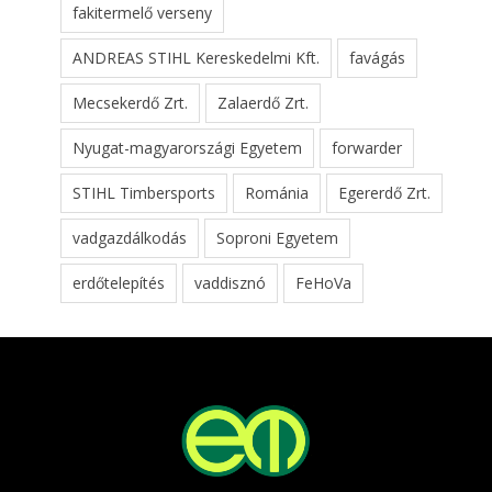
fakitermelő verseny
ANDREAS STIHL Kereskedelmi Kft.
favágás
Mecsekerdő Zrt.
Zalaerdő Zrt.
Nyugat-magyarországi Egyetem
forwarder
STIHL Timbersports
Románia
Egererdő Zrt.
vadgazdálkodás
Soproni Egyetem
erdőtelepítés
vaddisznó
FeHoVa