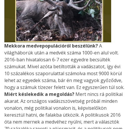
Mekkora medvepopulációról beszélünk?
A
világháborúk után a medvék száma 1000-en alul volt.
2016-ban hivatalosan 6-7 ezer egyedre becsülték
számukat. Mivel azóta betiltották a vadászatot, így évi
10 százalékos szaporulattal számolva most 9000 körül
lehet az egyedek száma, bár én meg vagyok győződve,
hogy a számuk tízezer felett van. Ez egyszerűen túl sok.
Miért késlekedik a megoldás?
Mert nincs rá politikai
akarat. Az országos vadászszövetség próbál minden
vonalon, még politikai vonalon is, képviselőkön
keresztül hatni, de falakba ütközik. A politikusok 2016
óta nem mernek a medvéhez nyúlni, mert a választók
70 százaléka szereti a plüssmacit, és a politikusok nem