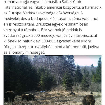
romániai tagja vagyok, a másik a Safari Club
International, ez inkább amerikai központú, a harmadik
az Európai Vadászszövetségek Szövetsége. A
medvekérdés a budapesti kiállításon is téma volt, ahol
én is felszólaltam. Brüsszel egyelőre sikamlósan
viszonyul a témához. Bár vannak jó példák is,
Svédországnak 3000 medvéje van és évi háromszázat
kilőnek. Minálunk évi 500-600 egyedet kéne kilőni,
főleg a középkorosztályból, mind a két nemből, javítva
az állomány minőségét.