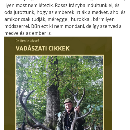
ilyen most nem létezik. Rossz irányba indultunk el, és
oda jutottunk, hogy az emberek irtják a medvét, ahol és
amikor csak tudják, méreggel, hurokkal, bármilyen
módszerrel. Bűn ezt ki nem mondani, de így szenved a
medve és az ember is.