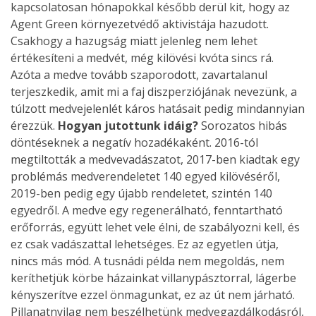
kapcsolatosan hónapokkal később derül kit, hogy az
Agent Green környezetvédő aktivistája hazudott.
Csakhogy a hazugság miatt jelenleg nem lehet
értékesíteni a medvét, még kilövési kvóta sincs rá.
Azóta a medve tovább szaporodott, zavartalanul
terjeszkedik, amit mi a faj diszperziójának nevezünk, a
túlzott medvejelenlét káros hatásait pedig mindannyian
érezzük.
Hogyan jutottunk idáig?
Sorozatos hibás
döntéseknek a negatív hozadékaként. 2016-tól
megtiltották a medvevadászatot, 2017-ben kiadtak egy
problémás medverendeletet 140 egyed kilövéséről,
2019-ben pedig egy újabb rendeletet, szintén 140
egyedről. A medve egy regenerálható, fenntartható
erőforrás, együtt lehet vele élni, de szabályozni kell, és
ez csak vadászattal lehetséges. Ez az egyetlen útja,
nincs más mód. A tusnádi példa nem megoldás, nem
keríthetjük körbe házainkat villanypásztorral, lágerbe
kényszerítve ezzel önmagunkat, ez az út nem járható.
Pillanatnyilag nem beszélhetünk medvegazdálkodásról,