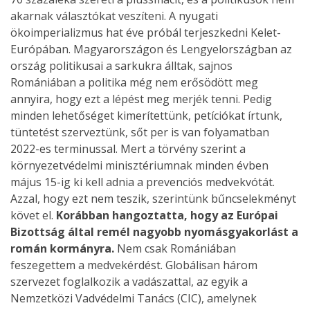
akarnak választókat veszíteni. A nyugati
ökoimperializmus hat éve próbál terjeszkedni Kelet-
Európában. Magyarországon és Lengyelországban az
ország politikusai a sarkukra álltak, sajnos
Romániában a politika még nem erősödött meg
annyira, hogy ezt a lépést meg merjék tenni. Pedig
minden lehetőséget kimerítettünk, petíciókat írtunk,
tüntetést szerveztünk, sőt per is van folyamatban
2022-es terminussal. Mert a törvény szerint a
környezetvédelmi minisztériumnak minden évben
május 15-ig ki kell adnia a prevenciós medvekvótát.
Azzal, hogy ezt nem teszik, szerintünk bűncselekményt
követ el.
Korábban hangoztatta, hogy az Európai
Bizottság által remél nagyobb nyomásgyakorlást a
román kormányra.
Nem csak Romániában
feszegettem a medvekérdést. Globálisan három
szervezet foglalkozik a vadászattal, az egyik a
Nemzetközi Vadvédelmi Tanács (CIC), amelynek