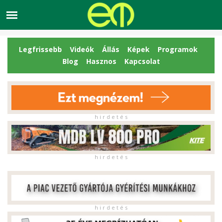
Legfrissebb
Videók
Állás
Képek
Programok
Blog
Hasznos
Kapcsolat
h i r d e t é s
h i r d e t é s
h i r d e t é s