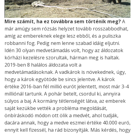
Mire számít, ha ez továbbra sem történik meg?
A
már amúgy sem rózsás helyzet tovább rosszabbodhat,
amíg az embereknek elege lesz ebből, és a puliszka
robbanni fog. Pedig nem lenne szabad idáig eljutni.
Idén 30 olyan medvetámadás volt, hogy az áldozatok
kórházi kezelésre szorultak, hárman meg is haltak.
2019-ben 8 halálos áldozata volt a
medvetámadásoknak. A vadkárok is növekednek, úgy,
hogy a károk egyötöde be sincs jelentve. A károk
értéke 2016-ban fél millió eurót jelentett, most már 3-4
milliónál tartunk. A pohár betelt, csordul ki, annyira
súlyos a baj. A kormány tétlenségét látva, az emberek
saját kezükbe vették a probléma megoldását,
önbíráskodó módon ott ölik a medvét, ahol tudják,
dacára annak, hogy a medve eszmei értéke 40.000 euró,
ennyit kell fizessél, ha rád bizonyítják. Más kérdés, hogy