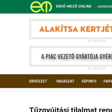
ERDŐ-MEZŐ ONLINE
LEGFRISS
h i r d e t é s
h i r d e t é s
ERDÉSZET
VADÁSZAT
GÉPINFO
FAIP
OLVASNIVALÓ
Tűzgyújtási tilalmat ren