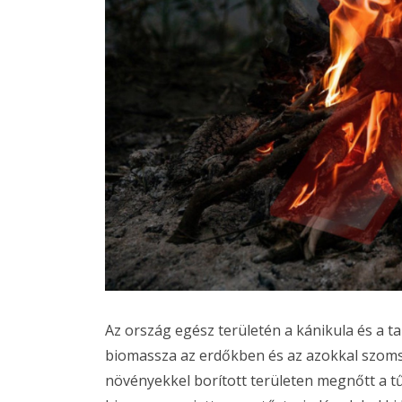
Az ország egész területén a kánikula és a 
biomassza az erdőkben és az azokkal szoms
növényekkel borított területen megnőtt a t