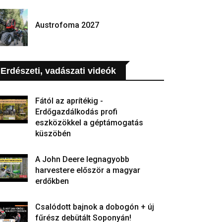
Austrofoma 2027
Erdészeti, vadászati videók
Fától az aprítékig -
Erdőgazdálkodás profi
eszközökkel a géptámogatás
küszöbén
A John Deere legnagyobb
harvestere először a magyar
erdőkben
Csalódott bajnok a dobogón + új
fűrész debütált Soponyán!