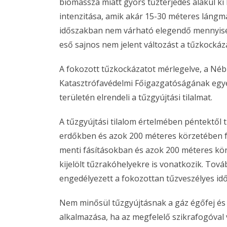
biomassza miatt gyors tűzterjedés alakul ki
intenzitása, amik akár 15-30 méteres láng
időszakban nem várható elegendő mennyiség
eső sajnos nem jelent változást a tűzkocká
A fokozott tűzkockázatot mérlegelve, a Né
Katasztrófavédelmi Főigazgatóságának egye
területén elrendeli a tűzgyújtási tilalmat.
A tűzgyújtási tilalom értelmében péntektől til
erdőkben és azok 200 méteres körzetében fe
menti fásításokban és azok 200 méteres körz
kijelölt tűzrakóhelyekre is vonatkozik. Tov
engedélyezett a fokozottan tűzveszélyes id
Nem minősül tűzgyújtásnak a gáz égőfej és a
alkalmazása, ha az megfelelő szikrafogóval 