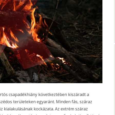
tartós csapadékhiány következtében kiszáradt a
zédos területeken egyaránt. Minden fás, száraz
űz kialakulásának kockázata. Az extrém száraz