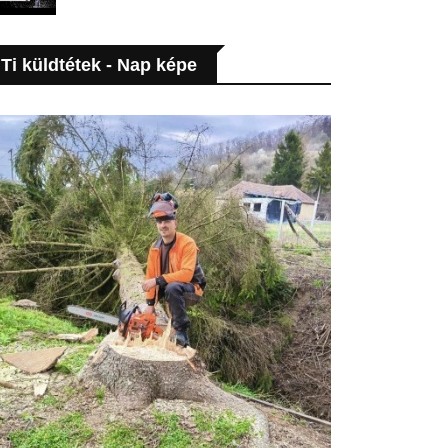
Ti küldtétek - Nap képe