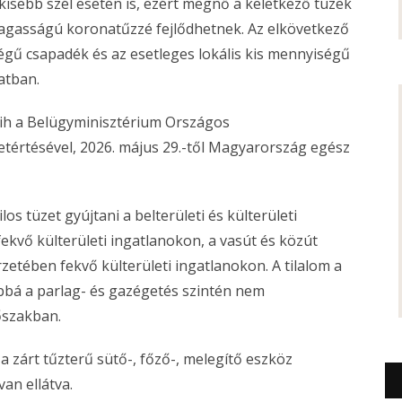
 kisebb szél esetén is, ezért megnő a keletkező tüzek
magasságú koronatűzzé fejlődhetnek. Az elkövetkező
ű csapadék és az esetleges lokális kis mennyiségű
zatban.
bih a Belügyminisztérium Országos
tértésével, 2026. május 29.-től Magyarország egész
os tüzet gyújtani a belterületi és külterületi
kvő külterületi ingatlanokon, a vasút és közút
etében fekvő külterületi ingatlanokon. A tilalom a
ábbá a parlag- és gazégetés szintén nem
őszakban.
 zárt tűzterű sütő-, főző-, melegítő eszköz
van ellátva.