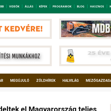
EBB
VIDEÓK
ÁLLÁS
KÉPEK
PROGRAMOK
BLOG
HASZNOS
AR
MEGÚJULÓ
ZÖLDHÍREK
HALVILÁG
MEZŐGAZDAS
deltek el Magyarország teljes