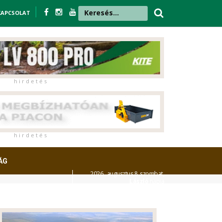
KAPCSOLAT
h i r d e t é s
h i r d e t é s
ÁG
2026. augusztus 8. szombat,
László
napja