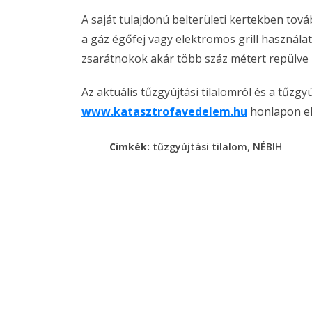
A saját tulajdonú belterületi kertekben tová
a gáz égőfej vagy elektromos grill használat
zsarátnokok akár több száz métert repülve 
Az aktuális tűzgyújtási tilalomról és a tűzgy
www.katasztrofavedelem.hu
honlapon el
,
Cimkék:
tűzgyújtási tilalom
NÉBIH