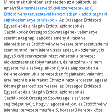
Mindennek tükrében érthetetlen az a pálfordulás,
amelyről
a természetvédő civil szervezetek az új
Erdőtörvény tervezetével kapcsolatban kiadott tegnapi
sajtóközleménye tanúskodik
. Az Országos Erdészeti
Egyesület és a Magán Erdőtulajdonosok és
Gazdálkodók Országos Szövetségének véleménye
szerint a tegnapi sajtóközlemény állításaival
ellentétben az Erdőtörvény tervezete természetvédelmi
szempontból nem jelent visszalépést, a közleményt is
jegyző civil szervezetek részt vehettek a tervezet
előkészítésének folyamatában, és ha számukra nem
egyértelmű a szöveg, akkor újra és alaposabban el
kellene olvasniuk a tervezetben foglaltakat, valamint
értelmezni is a leírtakat. Ehhez a hazai erdészeti ágazat
két meghatározó szervezete, az Országos Erdészeti
Egyesület és a Magán Erdőtulajdonosok és
Gazdálkodók Országos Szövetsége is szívesen
segítséget nyújt, hogy világossá váljon, az Erdőtörvény
jelenlegi tervezete megfelelő, korszerű keretek közé