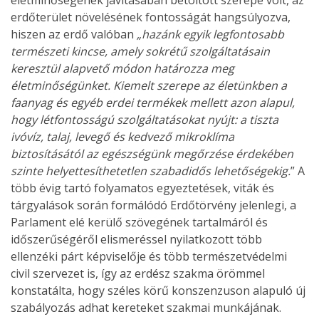
életminőségének javításában betöltött szerepe volt, az
erdőterület növelésének fontosságát hangsúlyozva,
hiszen az erdő valóban
„hazánk egyik legfontosabb
természeti kincse, amely sokrétű szolgáltatásain
keresztül alapvető módon határozza meg
életminőségünket. Kiemelt szerepe az életünkben a
faanyag és egyéb erdei termékek mellett azon alapul,
hogy létfontosságú szolgáltatásokat nyújt: a tiszta
ivóvíz, talaj, levegő és kedvező mikroklíma
biztosításától az egészségünk megőrzése érdekében
szinte helyettesíthetetlen szabadidős lehetőségekig.
” A
több évig tartó folyamatos egyeztetések, viták és
tárgyalások során formálódó Erdőtörvény jelenlegi, a
Parlament elé kerülő szövegének tartalmáról és
időszerűségéről elismeréssel nyilatkozott több
ellenzéki párt képviselője és több természetvédelmi
civil szervezet is, így az erdész szakma örömmel
konstatálta, hogy széles körű konszenzuson alapuló új
szabályozás adhat kereteket szakmai munkájának.