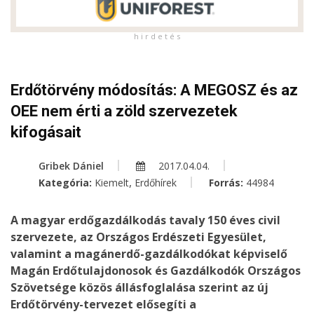
h i r d e t é s
Erdőtörvény módosítás: A MEGOSZ és az
OEE nem érti a zöld szervezetek
kifogásait
Gribek Dániel
2017.04.04.
,
Kategória:
Kiemelt
Erdőhírek
Forrás:
44984
A magyar erdőgazdálkodás tavaly 150 éves civil
szervezete, az Országos Erdészeti Egyesület,
valamint a magánerdő-gazdálkodókat képviselő
Magán Erdőtulajdonosok és Gazdálkodók Országos
Szövetsége közös állásfoglalása szerint az új
Erdőtörvény-tervezet elősegíti a