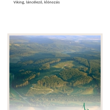
,
,
Viking
láncélező
klónozás