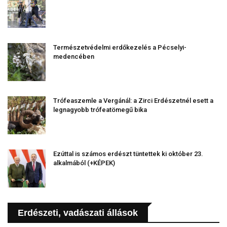
Természetvédelmi erdőkezelés a Pécselyi-
medencében
Trófeaszemle a Vergánál: a Zirci Erdészetnél esett a
legnagyobb trófeatömegű bika
Ezúttal is számos erdészt tüntettek ki október 23.
alkalmából (+KÉPEK)
Erdészeti, vadászati állások