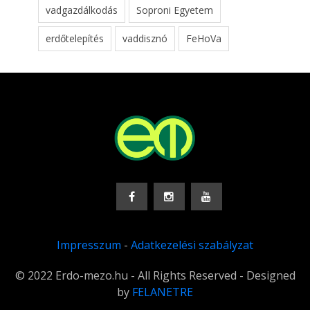
vadgazdálkodás
Soproni Egyetem
erdőtelepítés
vaddisznó
FeHoVa
Impresszum
-
Adatkezelési szabályzat
© 2022 Erdo-mezo.hu - All Rights Reserved - Designed
by
FELANETRE