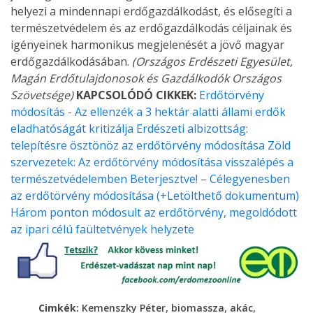
helyezi a mindennapi erdőgazdálkodást, és elősegíti a
természetvédelem és az erdőgazdálkodás céljainak és
igényeinek harmonikus megjelenését a jövő magyar
erdőgazdálkodásában.
(Országos Erdészeti Egyesület,
Magán Erdőtulajdonosok és Gazdálkodók Országos
Szövetsége)
KAPCSOLÓDÓ CIKKEK:
Erdőtörvény
módosítás - Az ellenzék a 3 hektár alatti állami erdők
eladhatóságát kritizálja
Erdészeti albizottság:
telepítésre ösztönöz az erdőtörvény módosítása
Zöld
szervezetek: Az erdőtörvény módosítása visszalépés a
természetvédelemben
Beterjesztve! – Célegyenesben
az erdőtörvény módosítása (+Letölthető dokumentum)
Három ponton módosult az erdőtörvény, megoldódott
az ipari célú faültetvények helyzete
,
,
,
Cimkék:
Kemenszky Péter
biomassza
akác