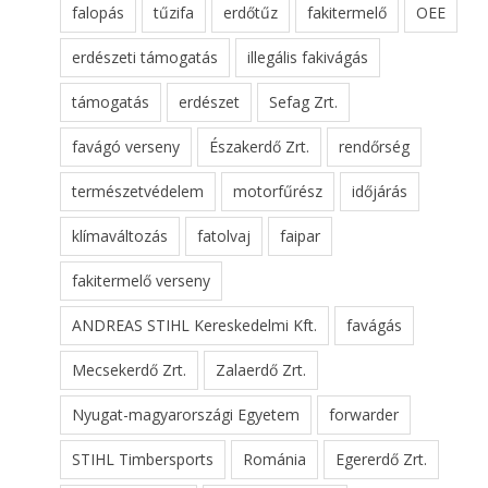
falopás
tűzifa
erdőtűz
fakitermelő
OEE
erdészeti támogatás
illegális fakivágás
támogatás
erdészet
Sefag Zrt.
favágó verseny
Északerdő Zrt.
rendőrség
természetvédelem
motorfűrész
időjárás
klímaváltozás
fatolvaj
faipar
fakitermelő verseny
ANDREAS STIHL Kereskedelmi Kft.
favágás
Mecsekerdő Zrt.
Zalaerdő Zrt.
Nyugat-magyarországi Egyetem
forwarder
STIHL Timbersports
Románia
Egererdő Zrt.