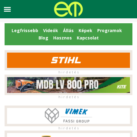
Legfrissebb
Videók
Állás
Képek
Programok
Blog
Hasznos
Kapcsolat
h i r d e t é s
h i r d e t é s
h i r d e t é s