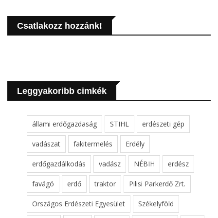
Csatlakozz hozzánk!
Leggyakoribb cimkék
állami erdőgazdaság
STIHL
erdészeti gép
vadászat
fakitermelés
Erdély
erdőgazdálkodás
vadász
NÉBIH
erdész
favágó
erdő
traktor
Pilisi Parkerdő Zrt.
Országos Erdészeti Egyesület
Székelyföld