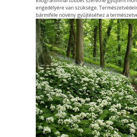
kilogrammnál többet szeretne gyűjteni mo
engedélyére van szüksége. Természetvédelm
bármiféle növény gyűjtéséhez a természetv