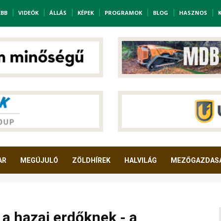
EBB
VIDEÓK
ÁLLÁS
KÉPEK
PROGRAMOK
BLOG
HASZNOS
AR
MEGÚJULÓ
ZÖLDHÍREK
HALVILÁG
MEZŐGAZDAS
 a hazai erdőknek - a