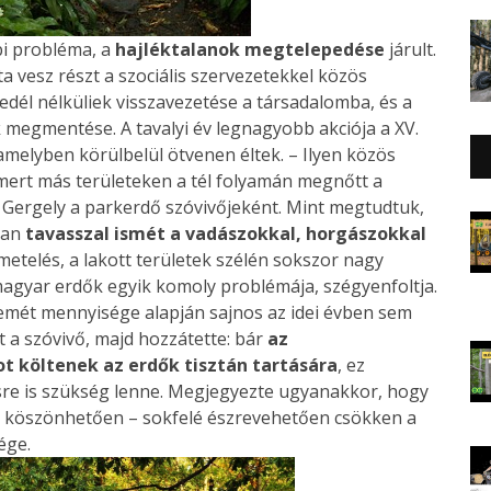
i probléma, a
hajléktalanok megtelepedése
járult.
a vesz részt a szociális szervezetekkel közös
dél nélküliek visszavezetése a társadalomba, és a
 megmentése. A tavalyi év legnagyobb akciója a XV.
amelyben körülbelül ötvenen éltek. – Ilyen közös
ert más területeken a tél folyamán megnőtt a
 Gergely a parkerdő szóvivőjeként. Mint megtudtuk,
ban
tavasszal ismét a vadászokkal, horgászokkal
emetelés, a lakott területek szélén sokszor nagy
magyar erdők egyik komoly problémája, szégyenfoltja.
mét mennyisége alapján sajnos az idei évben sem
t a szóvivő, majd hozzátette: bár
az
ot költenek az erdők tisztán tartására
, ez
sre is szükség lenne. Megjegyezte ugyanakkor, hogy
k köszönhetően – sokfelé észrevehetően csökken a
ége.