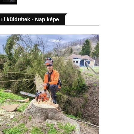
Ti küldtétek - Nap képe