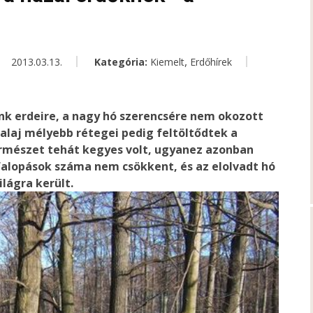
,
2013.03.13.
Kategória:
Kiemelt
Erdőhírek
nk erdeire, a nagy hó szerencsére nem okozott
alaj mélyebb rétegei pedig feltöltődtek a
ermészet tehát kegyes volt, ugyanez azonban
falopások száma nem csökkent, és az elolvadt hó
lágra került.