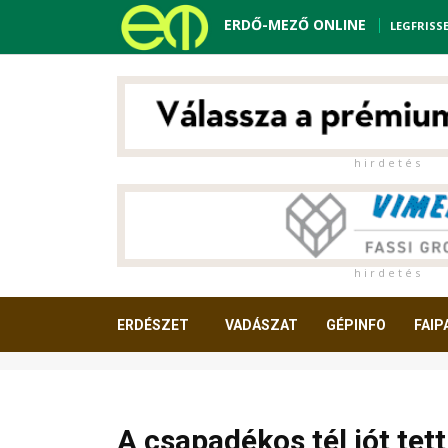
ERDŐ-MEZŐ ONLINE
LEGFRISS
h i r d e t é s
h i r d e t é s
ERDÉSZET
VADÁSZAT
GÉPINFO
FAIP
OLVASNIVALÓ
A csapadékos tél jót tett