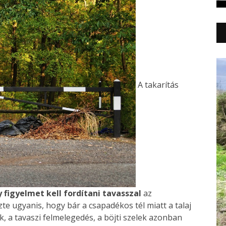
A takarítás
figyelmet kell fordítani tavasszal
az
zte ugyanis, hogy bár a csapadékos tél miatt a talaj
, a tavaszi felmelegedés, a böjti szelek azonban