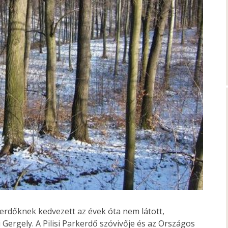
 erdőknek kedvezett az évek óta nem látott,
Gergely. A Pilisi Parkerdő szóvivője és az Országos