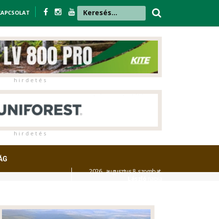
KAPCSOLAT
h i r d e t é s
h i r d e t é s
ÁG
2026. augusztus 8. szombat,
László
napja