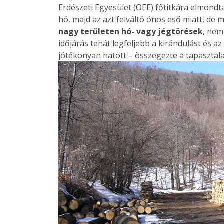
Erdészeti Egyesület (OEE) főtitkára elmon
hó, majd az azt felváltó ónos eső miatt, de m
nagy területen hó- vagy jégtörések
, nem
időjárás tehát legfeljebb a kirándulást és a
jótékonyan hatott – összegezte a tapasztala