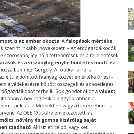
 most is az ember okozta
. A
falopások mértéke
tok szerint inkább növekedett. – Az erdőgazdálkodók
 szorosabb, így nő a tettenérések és a feljelentések
járások és a viszonylag enyhe büntetés miatt ez
hozzá Lomniczi Gergely. A főtitkár arra is
z eltulajdonított faanyag közvetlen értéke óriási –
em a védekezésre költött összegek és az esetleges
 erdőgazdálkodót terhelik. Sok gondot okoz a
védett
általában a hóvirág esik a leggyakrabban a
kben – például a Mecsekben vagy a Gerecsében – a
end. Az OEE főtitkára emlékeztetett: az
mölcs, növény és gomba kizárólag saját
ben szedhető
. Aki üzleti célból vagy két