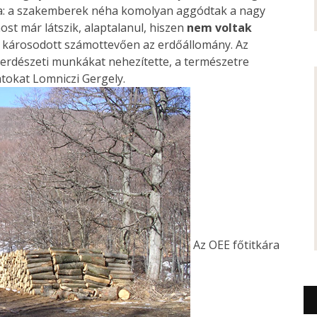
dta: a szakemberek néha komolyan aggódtak a nagy
ost már látszik, alaptalanul, hiszen
nem voltak
 károsodott számottevően az erdőállomány. Az
z erdészeti munkákat nehezítette, a természetre
tokat Lomniczi Gergely.
Az OEE főtitkára