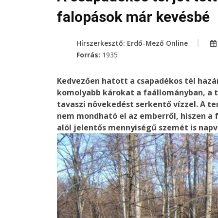
falopások már kevésbé
Hírszerkesztő: Erdő-Mező Online
Forrás:
1935
Kedvezően hatott a csapadékos tél hazá
komolyabb károkat a faállományban, a t
tavaszi növekedést serkentő vízzel. A t
nem mondható el az emberről, hiszen a 
alól jelentős mennyiségű szemét is napvi