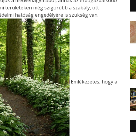
ndjuk a medvehagymából, annak az erdőgazdálkodó
i területeken még szigorúbb a szabály, ott
édelmi hatóság engedélyére is szükség van.
Emlékezetes, hogy a