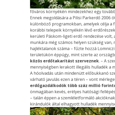
főváros környékén mindezekhez egy tovább
Ennek megoldására a Pilisi Parkerdő 2006 ót
különböző programokban, amelyek célja a fe
korábbi telepeik környékén lévő erdőrészek
kerületi Páskom-ligeti erdő rendezése volt, 
munkára még számos helyen szükség van, m
hajléktalanok száma – fűzte hozzá Lomniczi
területükön éppúgy, mint szerte az ország
közös erdőtakarítást szerveznek
. – A sz
mennyiségben lerakott illegális hulladék a 
A hóolvadás után mindenütt előbukkanó sze
várható javulás ezen a téren – vont mérlege
erdőgazdálkodók több száz millió forint
önmagában kevés, erélyes hatósági fellépé
– talán éppen a szemléletformáló akciókna
kirándulók által elhagyott hulladék mennyis