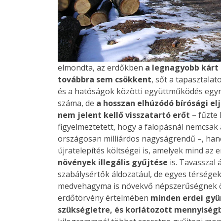
elmondta, az erdőkben
a legnagyobb kárt
továbbra sem csökkent
, sőt a tapasztala
és a hatóságok közötti együttműködés egyre
száma, de
a hosszan elhúzódó bírósági el
nem jelent kellő visszatartó erőt
– fűzte 
figyelmeztetett, hogy a falopásnál nemcsak a
országosan milliárdos nagyságrendű –, han
újratelepítés költségei is, amelyek mind az
növények illegális gyűjtése
is. Tavasszal 
szabálysértők áldozatául, de egyes térsége
medvehagyma is növekvő népszerűségnek örv
erdőtörvény értelmében
minden erdei gyü
szükségletre, és korlátozott mennyiség