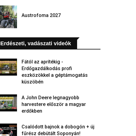
Austrofoma 2027
Erdészeti, vadászati videók
Fától az aprítékig -
Erdőgazdálkodás profi
eszközökkel a géptámogatás
küszöbén
A John Deere legnagyobb
harvestere először a magyar
erdőkben
Csalódott bajnok a dobogón + új
fűrész debütált Soponyán!