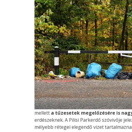
mellett
a tűzesetek megelőzésére is nagy 
erdészeknek. A Pilisi Parkerdő szóvivője jele
mélyebb rétegei elegendő vizet tartalmaznak