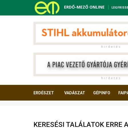
ERDŐ-MEZŐ ONLINE
LEGFRISS
h i r d e t é s
h i r d e t é s
ERDÉSZET
VADÁSZAT
GÉPINFO
FAIP
OLVASNIVALÓ
KERESÉSI TALÁLATOK ERRE 