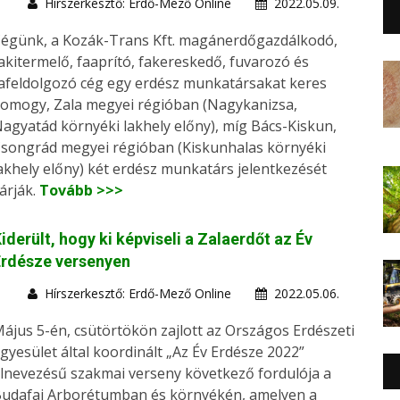
Hírszerkesztő: Erdő-Mező Online
2022.05.09.
égünk, a Kozák-Trans Kft. magánerdőgazdálkodó,
akitermelő, faaprító, fakereskedő, fuvarozó és
afeldolgozó cég egy erdész munkatársakat keres
omogy, Zala megyei régióban (Nagykanizsa,
agyatád környéki lakhely előny), míg Bács-Kiskun,
songrád megyei régióban (Kiskunhalas környéki
akhely előny) két erdész munkatárs jelentkezését
árják.
Tovább >>>
iderült, hogy ki képviseli a Zalaerdőt az Év
Erdésze versenyen
Hírszerkesztő: Erdő-Mező Online
2022.05.06.
ájus 5-én, csütörtökön zajlott az Országos Erdészeti
gyesület által koordinált „Az Év Erdésze 2022”
lnevezésű szakmai verseny következő fordulója a
udafai Arborétumban és környékén, amelyen a