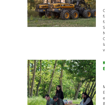
C
f
f
S
N
C
l
v
K
M
E
e
B