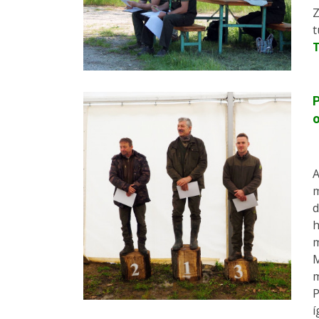
Z
t
P
A
m
d
h
m
M
m
P
í