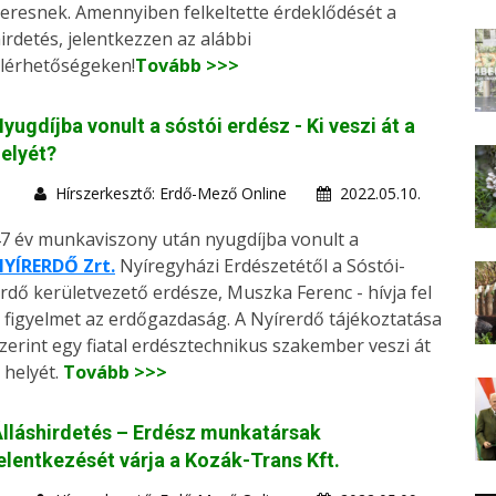
eresnek. Amennyiben felkeltette érdeklődését a
irdetés, jelentkezzen az alábbi
lérhetőségeken!
Tovább >>>
yugdíjba vonult a sóstói erdész - Ki veszi át a
elyét?
Hírszerkesztő: Erdő-Mező Online
2022.05.10.
7 év munkaviszony után nyugdíjba vonult a
YÍRERDŐ Zrt.
Nyíregyházi Erdészetétől a Sóstói-
rdő kerületvezető erdésze, Muszka Ferenc - hívja fel
 figyelmet az erdőgazdaság. A Nyírerdő tájékoztatása
zerint egy fiatal erdésztechnikus szakember veszi át
 helyét.
Tovább >>>
lláshirdetés – Erdész munkatársak
elentkezését várja a Kozák-Trans Kft.