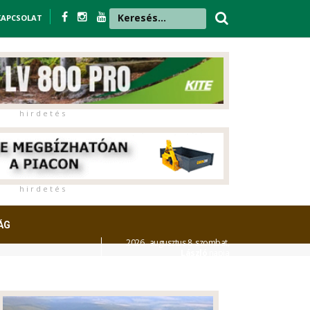
KAPCSOLAT
h i r d e t é s
h i r d e t é s
ÁG
2026. augusztus 8. szombat,
László
napja