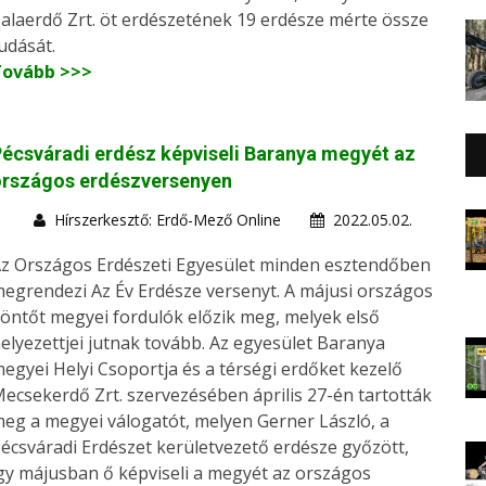
alaerdő Zrt. öt erdészetének 19 erdésze mérte össze
udását.
Tovább >>>
écsváradi erdész képviseli Baranya megyét az
országos erdészversenyen
Hírszerkesztő: Erdő-Mező Online
2022.05.02.
z Országos Erdészeti Egyesület minden esztendőben
egrendezi Az Év Erdésze versenyt. A májusi országos
öntőt megyei fordulók előzik meg, melyek első
elyezettjei jutnak tovább. Az egyesület Baranya
egyei Helyi Csoportja és a térségi erdőket kezelő
ecsekerdő Zrt. szervezésében április 27-én tartották
eg a megyei válogatót, melyen Gerner László, a
écsváradi Erdészet kerületvezető erdésze győzött,
gy májusban ő képviseli a megyét az országos