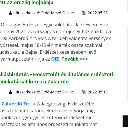
ett az ország legjobbja
Hírszerkesztő: Erdő-Mező Online
2022.05.23.
 Országos Erdészeti Egyesület által kiírt Év erdésze
erseny 2022. évi országos döntőjének házigazdája a
ilisi Parkerdő Zrt. volt. A területi válogató versenyek
yőztesei, május 18-19-én mérték össze szakmai
udásukat, a Bajnai Erdészet kezelésében lévő
yarmatpusztán - írja az
OEE
.
Tovább >>>
lláshirdetés - Hossztolót és általános erdészeti
unkatársat keres a Zalaerdő
Hírszerkesztő: Erdő-Mező Online
2022.05.18.
A
Zalaerdő Zrt.
a Zalaegerszegi Erdészetébe
ossztoló munkatárs jelentkezését várja, míg
ánokszentgyörgyi és Letenyei Erdészetébe
ossztolót és általános erdészeti munkatársat