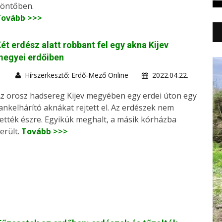
öntőben.
Tovább >>>
ét erdész alatt robbant fel egy akna Kijev
megyei erdőiben
Hírszerkesztő: Erdő-Mező Online
2022.04.22.
z orosz hadsereg Kijev megyében egy erdei úton egy
ankelhárító aknákat rejtett el. Az erdészek nem
ették észre. Egyikük meghalt, a másik kórházba
erült.
Tovább >>>