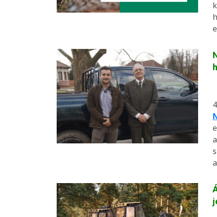
k
h
e
N
h
4
N
e
a
s
a
Á
j