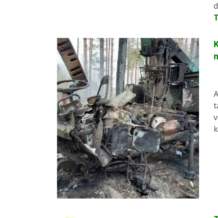
d
K
A
t
v
k