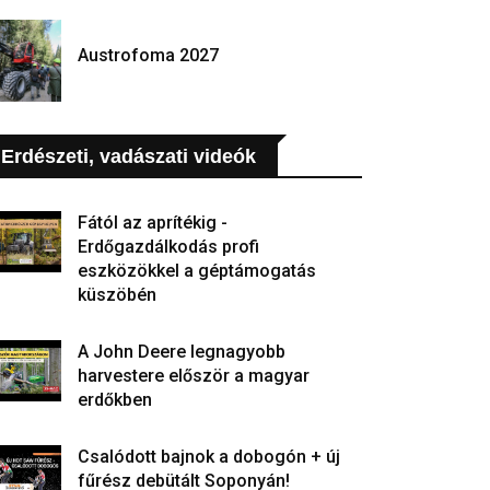
Austrofoma 2027
Erdészeti, vadászati videók
Fától az aprítékig -
Erdőgazdálkodás profi
eszközökkel a géptámogatás
küszöbén
A John Deere legnagyobb
harvestere először a magyar
erdőkben
Csalódott bajnok a dobogón + új
fűrész debütált Soponyán!