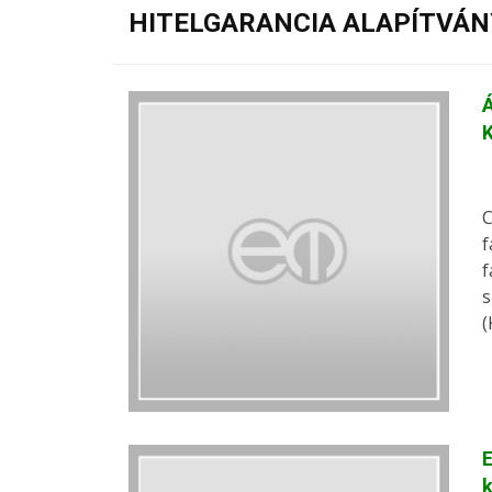
HITELGARANCIA ALAPÍTVÁN
Á
K
C
f
f
s
(
E