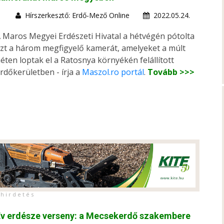
Hírszerkesztő: Erdő-Mező Online
2022.05.24.
 Maros Megyei Erdészeti Hivatal a hétvégén pótolta
zt a három megfigyelő kamerát, amelyeket a múlt
éten loptak el a Ratosnya környékén felállított
rdőkerületben - írja a
Maszol.ro portál
.
Tovább >>>
h i r d e t é s
Év erdésze verseny: a Mecsekerdő szakembere