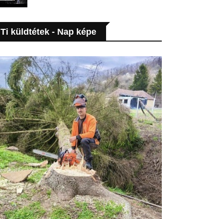
Ti küldtétek - Nap képe