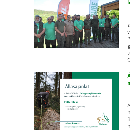
l
z
v
P
g
t
G
Á
m
h
B
h