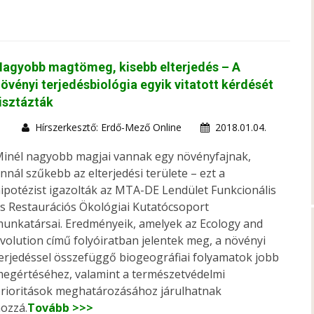
Nagyobb magtömeg, kisebb elterjedés – A
övényi terjedésbiológia egyik vitatott kérdését
isztázták
Hírszerkesztő: Erdő-Mező Online
2018.01.04.
inél nagyobb magjai vannak egy növényfajnak,
nnál szűkebb az elterjedési területe – ezt a
ipotézist igazolták az MTA-DE Lendület Funkcionális
s Restaurációs Ökológiai Kutatócsoport
unkatársai. Eredményeik, amelyek az Ecology and
volution című folyóiratban jelentek meg, a növényi
erjedéssel összefüggő biogeográfiai folyamatok jobb
egértéséhez, valamint a természetvédelmi
rioritások meghatározásához járulhatnak
ozzá.
Tovább >>>