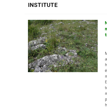
INSTITUTE
n
t
M
a
h
é
m
E
t
m
p
h