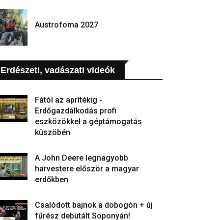
Austrofoma 2027
Erdészeti, vadászati videók
Fától az aprítékig -
Erdőgazdálkodás profi
eszközökkel a géptámogatás
küszöbén
A John Deere legnagyobb
harvestere először a magyar
erdőkben
Csalódott bajnok a dobogón + új
fűrész debütált Soponyán!