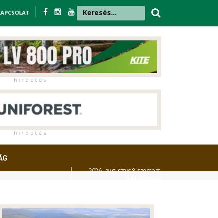
KAPCSOLAT
h i r d e t é s
h i r d e t é s
ÁG
2026. augusztus 8. szombat,
László
napja