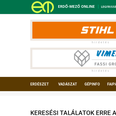
ERDŐ-MEZŐ ONLINE
LEGFRISS
h i r d e t é s
h i r d e t é s
ERDÉSZET
VADÁSZAT
GÉPINFO
FAIP
OLVASNIVALÓ
KERESÉSI TALÁLATOK ERRE 