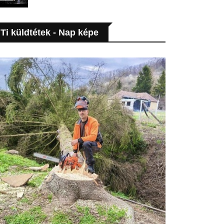
Ti küldtétek - Nap képe