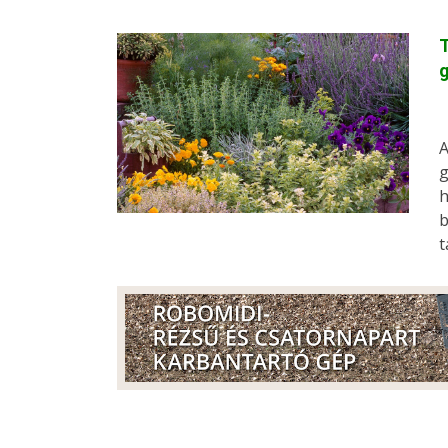
A
g
h
b
t