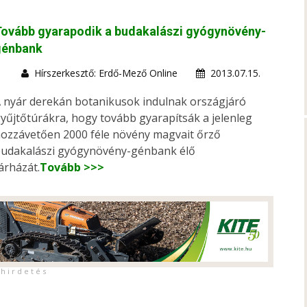
Tovább gyarapodik a budakalászi gyógynövény-
génbank
Hírszerkesztő: Erdő-Mező Online
2013.07.15.
 nyár derekán botanikusok indulnak országjáró
yűjtőtúrákra, hogy tovább gyarapítsák a jelenleg
ozzávetően 2000 féle növény magvait őrző
udakalászi gyógynövény-génbank élő
árházát.
Tovább >>>
h i r d e t é s