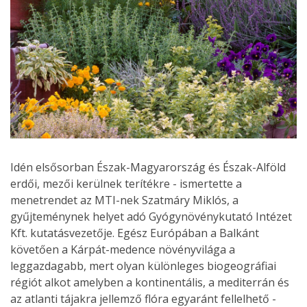
Idén elsősorban Észak-Magyarország és Észak-Alföld
erdői, mezői kerülnek terítékre - ismertette a
menetrendet az MTI-nek Szatmáry Miklós, a
gyűjteménynek helyet adó Gyógynövénykutató Intézet
Kft. kutatásvezetője. Egész Európában a Balkánt
követően a Kárpát-medence növényvilága a
leggazdagabb, mert olyan különleges biogeográfiai
régiót alkot amelyben a kontinentális, a mediterrán és
az atlanti tájakra jellemző flóra egyaránt fellelhető -