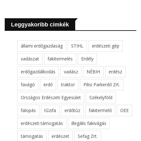
Leggyakoribb cimkék
állami erdőgazdaság
STIHL
erdészeti gép
vadászat
fakitermelés
Erdély
erdőgazdálkodás
vadász
NÉBIH
erdész
favágó
erdő
traktor
Pilisi Parkerdő Zrt.
Országos Erdészeti Egyesület
Székelyföld
falopás
tűzifa
erdőtűz
fakitermelő
OEE
erdészeti támogatás
illegális fakivágás
támogatás
erdészet
Sefag Zrt.