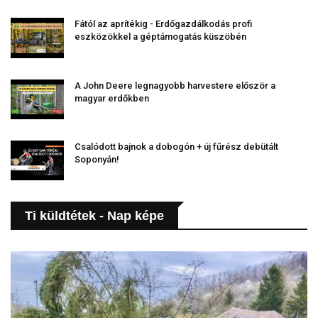
Fától az aprítékig - Erdőgazdálkodás profi
eszközökkel a géptámogatás küszöbén
A John Deere legnagyobb harvestere először a
magyar erdőkben
Csalódott bajnok a dobogón + új fűrész debütált
Soponyán!
Ti küldtétek - Nap képe