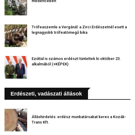
medencében
Trófeaszemle a Vergánál: a Zirci Erdészetnél esett a
legnagyobb trófeatömegű bika
Ezúttal is számos erdészt tüntettek ki október 23.
alkalmából (+KÉPEK)
Erdészeti, vadászati állások
Álláshirdetés: erdész munkatársakat keres a Kozák-
Trans Kft.