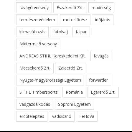
favágó verseny
Északerdő Zrt.
rendőrség
természetvédelem
motorfűrész
időjárás
klímaváltozás
fatolvaj
faipar
fakitermelő verseny
ANDREAS STIHL Kereskedelmi Kft.
favágás
Mecsekerdő Zrt.
Zalaerdő Zrt.
Nyugat-magyarországi Egyetem
forwarder
STIHL Timbersports
Románia
Egererdő Zrt.
vadgazdálkodás
Soproni Egyetem
erdőtelepítés
vaddisznó
FeHoVa