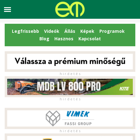
Legfrissebb
Videók
Állás
Képek
Programok
Blog
Hasznos
Kapcsolat
h i r d e t é s
h i r d e t é s
h i r d e t é s