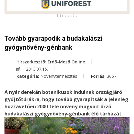
h i r d e t é s
Tovább gyarapodik a budakalászi
gyógynövény-génbank
Hírszerkesztő: Erdő-Mező Online
2013.07.15.
Kategória:
Növénytermesztés
Forrás:
3667
A nyár derekán botanikusok indulnak országjáró
gyűjtőtúrákra, hogy tovább gyarapítsák a jelenleg
hozzávetően 2000 féle növény magvait őrző
budakalászi gyógynövény-génbank élő tárházát.