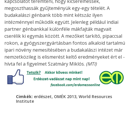
kapcsolatot teremteni, hogy kicserélhessék,
megoszthassák gyűjteményük egy-egy tételét. A
budakalászi génbank több mint kétszáz ilyen
intézménnyel működik együtt. Jelenleg például indiai
partner génbankkal különféle mákfajták magvait
cserélik ki egymás között. A mezőket tarkító, pipaccsal
rokon, a gyógyszergyártásban fontos alkaloid tartalmú
ipari növény nemesítésében a budakalászi intézet már
nemzetközileg is elismerést keltő eredményeket ért el -
hívta fel a figyelmet Szatmáry Miklós.
(MTI)
,
,
Cimkék:
erdészet
OMÉK 2013
World Resources
Institute