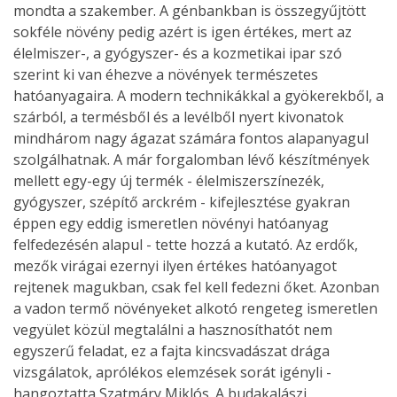
mondta a szakember. A génbankban is összegyűjtött
sokféle növény pedig azért is igen értékes, mert az
élelmiszer-, a gyógyszer- és a kozmetikai ipar szó
szerint ki van éhezve a növények természetes
hatóanyagaira. A modern technikákkal a gyökerekből, a
szárból, a termésből és a levélből nyert kivonatok
mindhárom nagy ágazat számára fontos alapanyagul
szolgálhatnak. A már forgalomban lévő készítmények
mellett egy-egy új termék - élelmiszerszínezék,
gyógyszer, szépítő arckrém - kifejlesztése gyakran
éppen egy eddig ismeretlen növényi hatóanyag
felfedezésén alapul - tette hozzá a kutató. Az erdők,
mezők virágai ezernyi ilyen értékes hatóanyagot
rejtenek magukban, csak fel kell fedezni őket. Azonban
a vadon termő növényeket alkotó rengeteg ismeretlen
vegyület közül megtalálni a hasznosíthatót nem
egyszerű feladat, ez a fajta kincsvadászat drága
vizsgálatok, aprólékos elemzések sorát igényli -
hangoztatta Szatmáry Miklós. A budakalászi