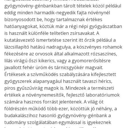
gyógynövény-génbankban tárolt tételek közöl például
eddig minden harmadik-negyedik fajta növénynél
bizonyosodott be, hogy tartalmaznak értékes
hatóanyagokat, köztük már a régi népi gyógyászatban
is használt különféle telítetlen zsírsavakat. A
kutatásvezető ismertetése szerint itt őrzik például a
lázcsillapító hatású nadragulya, a köszvényes rohamok
fékezésére az orvosok által alkalmazott rózsaszínes,
lilás virágú őszi kikerics, vagy a gyomorerősítésre
javallott fehér üröm és tárnicsgyökér magvait.
Értékesek a szívműködés szabályzására kifejlesztett
gyógyszerek alapanyagául használt tavaszi hérics,
piros gyűszűvirág magok is. Mindezek a természeti
értékek a növénynemesítők, fejlesztő laboratóriumok
számára hasznos forrást jelentenek. A világ öt
földrészén működő több ezer, közöttük jó néhány, a
budakalászihoz hasonló gyógynövény-génbank a
tudomány szolgálatában egymással is igyekeznek