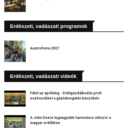
Erdészeti, vadászati programok
Austrofoma 2027
Erdészeti, vadászati videók
Fától az aprítékig - Erdőgazdálkodás profi
eszközökkel a géptámogatás küszöbén
A John Deere legnagyobb harvestere először a
magyar erdőkben