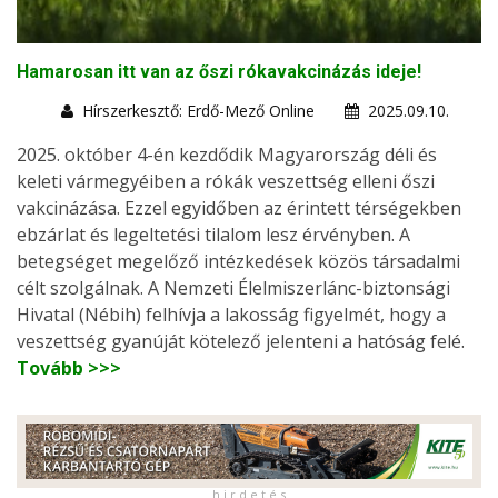
Hamarosan itt van az őszi rókavakcinázás ideje!
Hírszerkesztő: Erdő-Mező Online
2025.09.10.
2025. október 4-én kezdődik Magyarország déli és
keleti vármegyéiben a rókák veszettség elleni őszi
vakcinázása. Ezzel egyidőben az érintett térségekben
ebzárlat és legeltetési tilalom lesz érvényben. A
betegséget megelőző intézkedések közös társadalmi
célt szolgálnak. A Nemzeti Élelmiszerlánc-biztonsági
Hivatal (Nébih) felhívja a lakosság figyelmét, hogy a
veszettség gyanúját kötelező jelenteni a hatóság felé.
Tovább >>>
h i r d e t é s