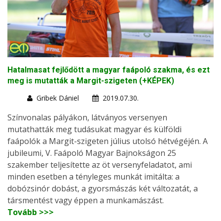
Hatalmasat fejlődött a magyar faápoló szakma, és ezt
meg is mutatták a Margit-szigeten (+KÉPEK)
Gribek Dániel
2019.07.30.
Színvonalas pályákon, látványos versenyen
mutathatták meg tudásukat magyar és külföldi
faápolók a Margit-szigeten július utolsó hétvégéjén. A
jubileumi, V. Faápoló Magyar Bajnokságon 25
szakember teljesítette az öt versenyfeladatot, ami
minden esetben a tényleges munkát imitálta: a
dobózsinór dobást, a gyorsmászás két változatát, a
társmentést vagy éppen a munkamászást.
Tovább >>>