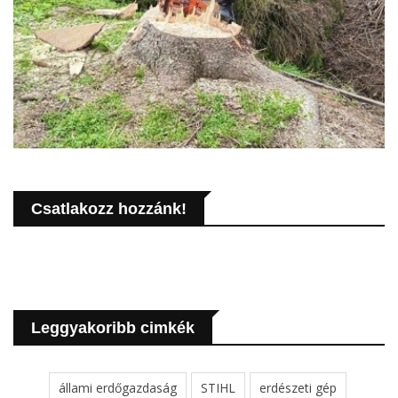
Csatlakozz hozzánk!
Leggyakoribb cimkék
állami erdőgazdaság
STIHL
erdészeti gép