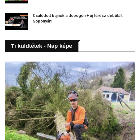
Csalódott bajnok a dobogón + új fűrész debütált
Soponyán!
Ti küldtétek - Nap képe