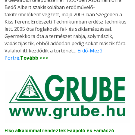
Bedő Albert szakiskolában erdőművelő-
fakitermelőként végzett, majd 2003-ban Szegeden a
Kiss Ferenc Erdészeti Technikumban erdész technikus
lett. 2005 óta foglakozik fal- és sziklamászással.
Gyermekkora óta a természet rabja, solymászik,
vadászíjászik, ebből adódóan pedig sokat mászik fára.
Valahol itt kezdődik a történet…
Erdő-Mező
Portré.
Tovább >>>
Első alkalommal rendeztek Faápoló és Famászó