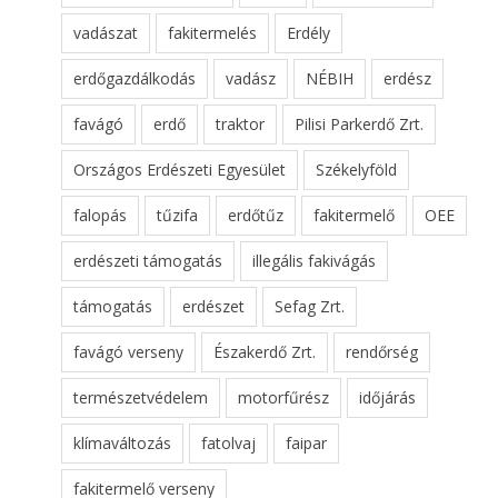
vadászat
fakitermelés
Erdély
erdőgazdálkodás
vadász
NÉBIH
erdész
favágó
erdő
traktor
Pilisi Parkerdő Zrt.
Országos Erdészeti Egyesület
Székelyföld
falopás
tűzifa
erdőtűz
fakitermelő
OEE
erdészeti támogatás
illegális fakivágás
támogatás
erdészet
Sefag Zrt.
favágó verseny
Északerdő Zrt.
rendőrség
természetvédelem
motorfűrész
időjárás
klímaváltozás
fatolvaj
faipar
fakitermelő verseny