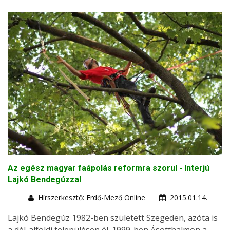
Az egész magyar faápolás reformra szorul - Interjú
Lajkó Bendegúzzal
Hírszerkesztő: Erdő-Mező Online
2015.01.14.
Lajkó Bendegúz 1982-ben született Szegeden, azóta is
a dél-alföldi településen él. 1999-ben Ásotthalmon a