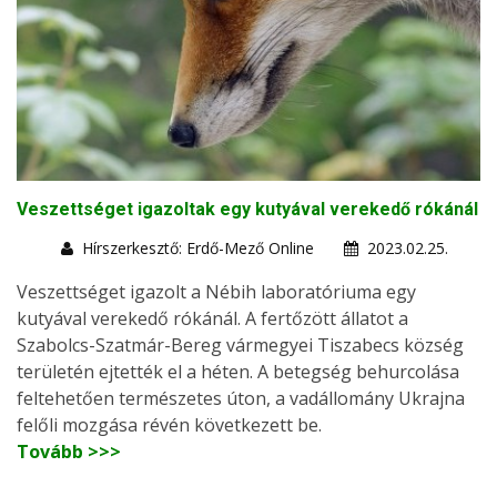
Veszettséget igazoltak egy kutyával verekedő rókánál
Hírszerkesztő: Erdő-Mező Online
2023.02.25.
Veszettséget igazolt a Nébih laboratóriuma egy
kutyával verekedő rókánál. A fertőzött állatot a
Szabolcs-Szatmár-Bereg vármegyei Tiszabecs község
területén ejtették el a héten. A betegség behurcolása
feltehetően természetes úton, a vadállomány Ukrajna
felőli mozgása révén következett be.
Tovább >>>