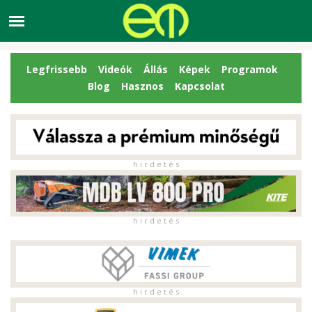
Legfrissebb
Videók
Állás
Képek
Programok
Blog
Hasznos
Kapcsolat
h i r d e t é s
h i r d e t é s
h i r d e t é s