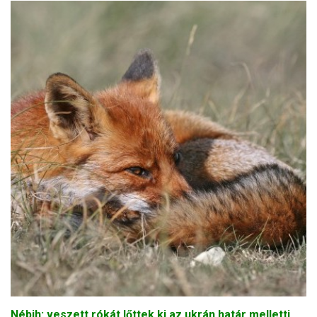
Nébih: veszett rókát lőttek ki az ukrán határ melletti