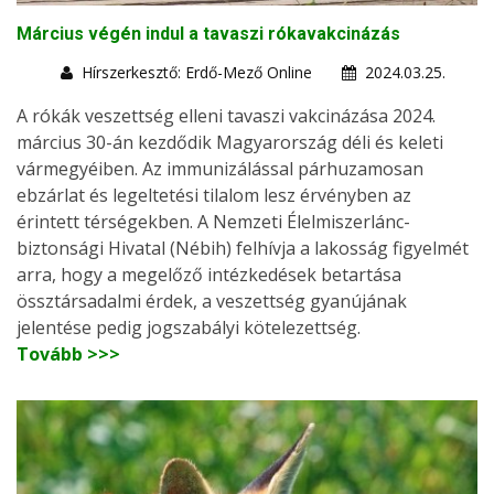
Március végén indul a tavaszi rókavakcinázás
Hírszerkesztő: Erdő-Mező Online
2024.03.25.
A rókák veszettség elleni tavaszi vakcinázása 2024.
március 30-án kezdődik Magyarország déli és keleti
vármegyéiben. Az immunizálással párhuzamosan
ebzárlat és legeltetési tilalom lesz érvényben az
érintett térségekben. A Nemzeti Élelmiszerlánc-
biztonsági Hivatal (Nébih) felhívja a lakosság figyelmét
arra, hogy a megelőző intézkedések betartása
össztársadalmi érdek, a veszettség gyanújának
jelentése pedig jogszabályi kötelezettség.
Tovább >>>