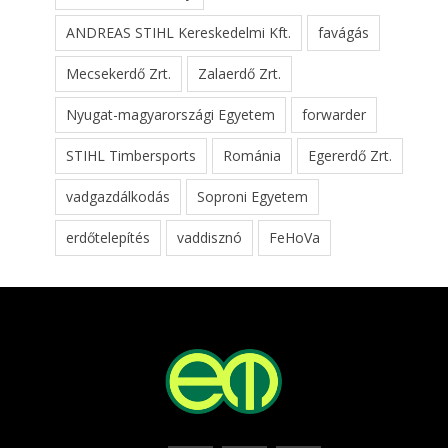
ANDREAS STIHL Kereskedelmi Kft.
favágás
Mecsekerdő Zrt.
Zalaerdő Zrt.
Nyugat-magyarországi Egyetem
forwarder
STIHL Timbersports
Románia
Egererdő Zrt.
vadgazdálkodás
Soproni Egyetem
erdőtelepítés
vaddisznó
FeHoVa