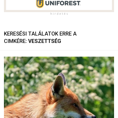
h i r d e t é s
KERESÉSI TALÁLATOK ERRE A
CIMKÉRE:
VESZETTSÉG