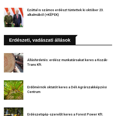
Ezúttal is számos erdészt tüntettek ki október 23.
alkalmából (+KÉPEK)
Erdészeti, vadászati állások
Álláshirdetés: erdész munkatársakat keres a Kozák-
Trans Kft.
Erdőmérnök oktatót keres a Déli Agrárszakképzési
Centrum
Erdészetigép-szerelőt keres a Forest Power Kft.