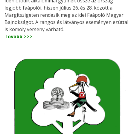
Idén ötödik alkalommal gyűlnek össze az ország
legjobb faápolói, hiszen július 26. és 28. között a
Margitszigeten rendezik meg az idei Faápoló Magyar
Bajnokságot. A rangos és látványos eseményen ezúttal
is komoly verseny várható.
Tovább >>>