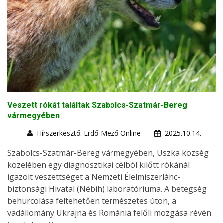
Veszett rókát találtak Szabolcs-Szatmár-Bereg
vármegyében
Hírszerkesztő: Erdő-Mező Online
2025.10.14.
Szabolcs-Szatmár-Bereg vármegyében, Uszka község
közelében egy diagnosztikai célból kilőtt rókánál
igazolt veszettséget a Nemzeti Élelmiszerlánc-
biztonsági Hivatal (Nébih) laboratóriuma. A betegség
behurcolása feltehetően természetes úton, a
vadállomány Ukrajna és Románia felőli mozgása révén