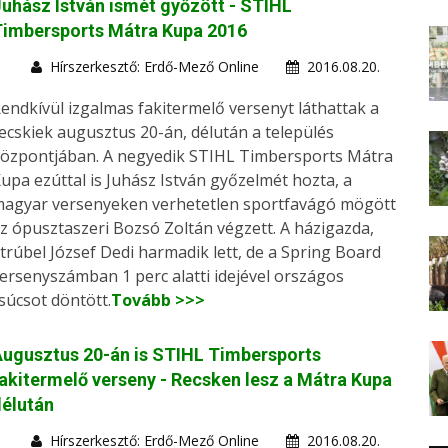
uhász István ismét győzött - STIHL
Timbersports Mátra Kupa 2016
Hírszerkesztő: Erdő-Mező Online
2016.08.20.
endkívül izgalmas fakitermelő versenyt láthattak a
ecskiek augusztus 20-án, délután a település
özpontjában. A negyedik STIHL Timbersports Mátra
upa ezúttal is Juhász István győzelmét hozta, a
agyar versenyeken verhetetlen sportfavágó mögött
z ópusztaszeri Bozsó Zoltán végzett. A házigazda,
trúbel József Dedi harmadik lett, de a Spring Board
ersenyszámban 1 perc alatti idejével országos
súcsot döntött.
Tovább >>>
ugusztus 20-án is STIHL Timbersports
akitermelő verseny - Recsken lesz a Mátra Kupa
élután
Hírszerkesztő: Erdő-Mező Online
2016.08.20.