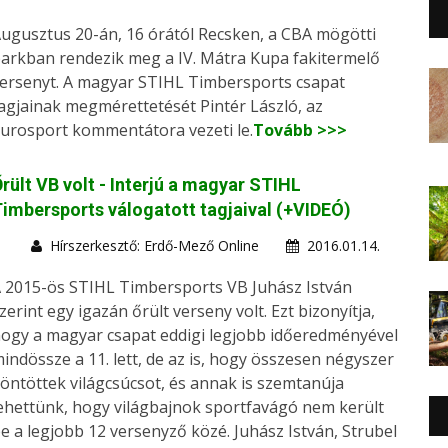
ugusztus 20-án, 16 órától Recsken, a CBA mögötti
arkban rendezik meg a IV. Mátra Kupa fakitermelő
ersenyt. A magyar STIHL Timbersports csapat
agjainak megmérettetését Pintér László, az
urosport kommentátora vezeti le.
Tovább >>>
rült VB volt - Interjú a magyar STIHL
imbersports válogatott tagjaival (+VIDEÓ)
Hírszerkesztő: Erdő-Mező Online
2016.01.14.
 2015-ös STIHL Timbersports VB Juhász István
zerint egy igazán őrült verseny volt. Ezt bizonyítja,
ogy a magyar csapat eddigi legjobb időeredményével
indössze a 11. lett, de az is, hogy összesen négyszer
öntöttek világcsúcsot, és annak is szemtanúja
ehettünk, hogy világbajnok sportfavágó nem került
e a legjobb 12 versenyző közé. Juhász István, Strubel