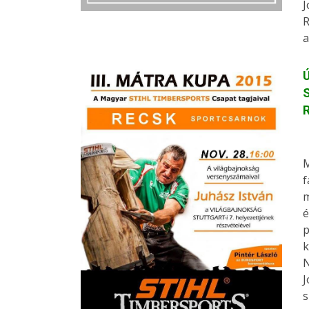
J
R
a
Ú
S
M
f
m
é
p
k
N
J
s