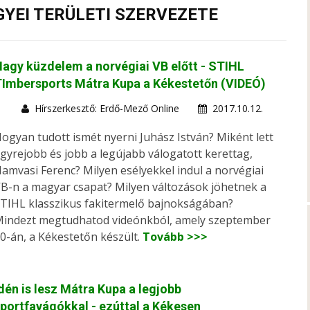
EI TERÜLETI SZERVEZETE
agy küzdelem a norvégiai VB előtt - STIHL
Imbersports Mátra Kupa a Kékestetőn (VIDEÓ)
Hírszerkesztő: Erdő-Mező Online
2017.10.12.
ogyan tudott ismét nyerni Juhász István? Miként lett
gyrejobb és jobb a legújabb válogatott kerettag,
amvasi Ferenc? Milyen esélyekkel indul a norvégiai
B-n a magyar csapat? Milyen változások jöhetnek a
TIHL klasszikus fakitermelő bajnokságában?
indezt megtudhatod videónkból, amely szeptember
0-án, a Kékestetőn készült.
Tovább >>>
dén is lesz Mátra Kupa a legjobb
portfavágókkal - ezúttal a Kékesen