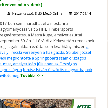
+Kedvcsináló videók)
Hírszerkesztő: Erdő-Mező Online
2017.09.14.
017-ben sem maradhat el a mostanra
agyományossá vált STIHL Timbersports
egmérettetés, a Mátra Kupa, amelyet ezúttal
zeptember 30-án, 11 órától a Kékestetőn rendeznek
eg. Izgalmakban ezúttal sem lesz hiány, hiszen
a
avalyi, recski versenyen a házigazda, Strúbel József
edi megdöntötte a Springboard szám országos
súcsát
,
amelyet idén júliusban az Országos
ajnokságon Juhász István ötszörös magyar bajnok
avított meg
.
Tovább >>>