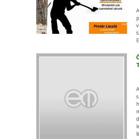
A
p
v
t
E
Ő
T
A
s
h
m
d
l
b