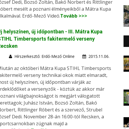
ózsef Dedi, Bozsó Zoltán, Bakó Norbert és Rittlinger
óbert mesélt a poznani élményeikből a Mátra Kupa
lkalmával. Erdő-Mező Videó.
Tovább >>>
j helyszínen, új időpontban - III. Mátra Kupa
TIHL Timbersports fakitermelő verseny
Recsken
Hírszerkesztő: Erdő-Mező Online
2015.11.06.
iután az októberi Mátra Kupa STIHL Timbersports
akitermelő verseny technikai okok miatt elmaradt,
ost új helyszínen, új időpontban várják az
rdeklődőket a versenyzők - köztük az akkor már
oznani világbajnokságot is megjárt válogatott
erettagok; Juhász István, Bozsó Zoltán, Bakó
orbert, Rittlinger Róbert és a szervező, Strubel
ózsef Dedi. November 28-án 16:00-tól Recsken, a
portcsarnokban zúgnak majd a