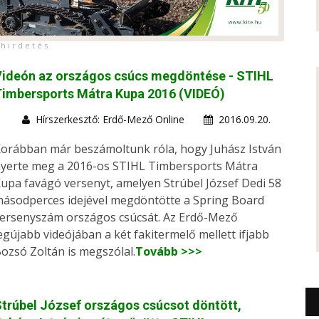
h i r d e t é s
Videón az országos csúcs megdöntése - STIHL
Timbersports Mátra Kupa 2016 (VIDEÓ)
Hírszerkesztő: Erdő-Mező Online
2016.09.20.
orábban már beszámoltunk róla, hogy Juhász István
yerte meg a 2016-os STIHL Timbersports Mátra
upa favágó versenyt, amelyen Strúbel József Dedi 58
ásodperces idejével megdöntötte a Spring Board
ersenyszám országos csúcsát. Az Erdő-Mező
egújabb videójában a két fakitermelő mellett ifjabb
ozsó Zoltán is megszólal.
Tovább >>>
trúbel József országos csúcsot döntött,