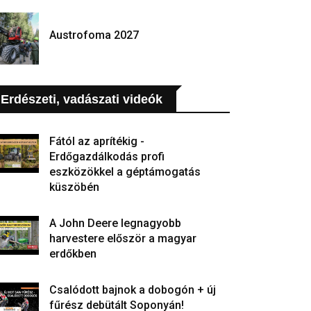
Austrofoma 2027
Erdészeti, vadászati videók
Fától az aprítékig -
Erdőgazdálkodás profi
eszközökkel a géptámogatás
küszöbén
A John Deere legnagyobb
harvestere először a magyar
erdőkben
Csalódott bajnok a dobogón + új
fűrész debütált Soponyán!