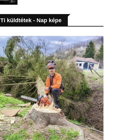
Ti küldtétek - Nap képe