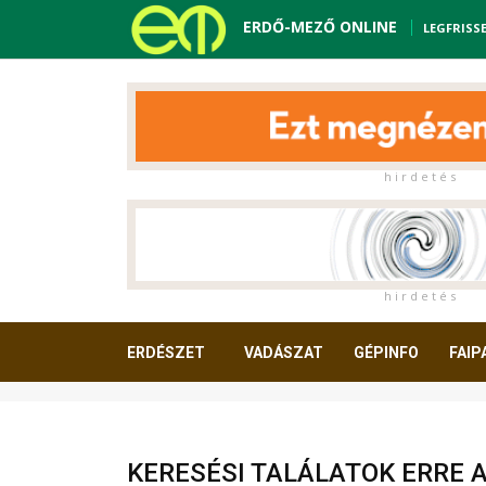
ERDŐ-MEZŐ ONLINE
LEGFRISS
h i r d e t é s
h i r d e t é s
ERDÉSZET
VADÁSZAT
GÉPINFO
FAIP
OLVASNIVALÓ
KERESÉSI TALÁLATOK ERRE 