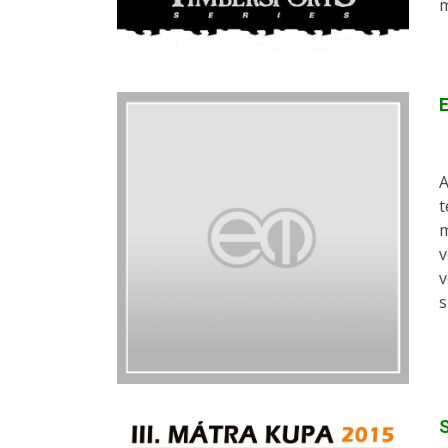
m
E
A
t
m
v
v
s
S