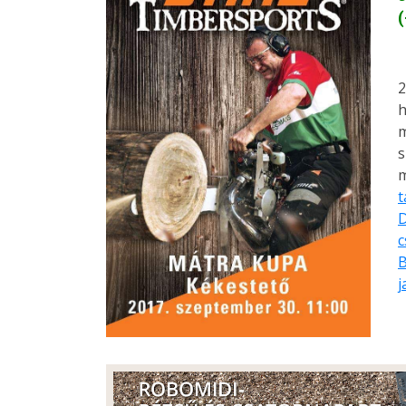
(
2
h
m
s
m
t
D
c
B
j