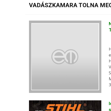
VADÁSZKAMARA TOLNA MEGY
N
T
H
e
H
V
S
M
3
I
s