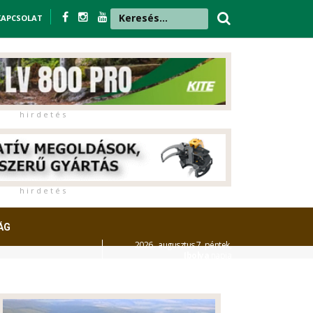
KAPCSOLAT
h i r d e t é s
h i r d e t é s
ÁG
2026. augusztus 7. péntek,
Ibolya
napja