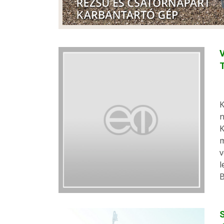
K
n
K
m
v
l
B
S