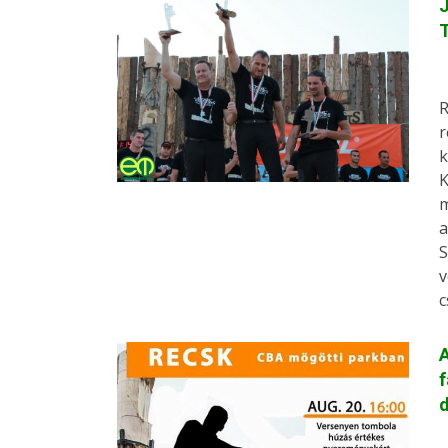
J
R
r
k
K
m
a
S
v
c
A
f
d