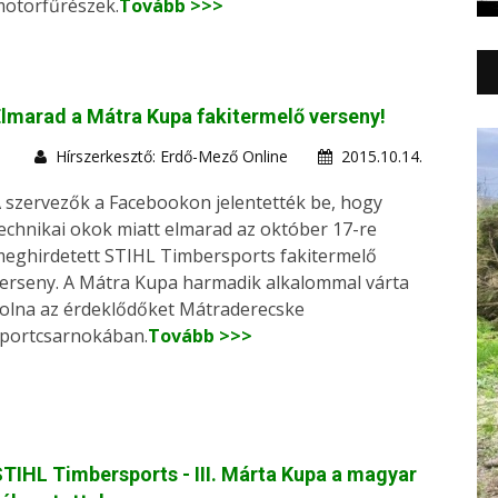
otorfűrészek.
Tovább >>>
lmarad a Mátra Kupa fakitermelő verseny!
Hírszerkesztő: Erdő-Mező Online
2015.10.14.
 szervezők a Facebookon jelentették be, hogy
echnikai okok miatt elmarad az október 17-re
eghirdetett STIHL Timbersports fakitermelő
erseny. A Mátra Kupa harmadik alkalommal várta
olna az érdeklődőket Mátraderecske
portcsarnokában.
Tovább >>>
TIHL Timbersports - III. Márta Kupa a magyar