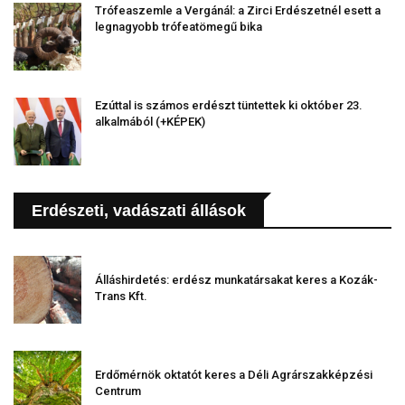
Trófeaszemle a Vergánál: a Zirci Erdészetnél esett a
legnagyobb trófeatömegű bika
Ezúttal is számos erdészt tüntettek ki október 23.
alkalmából (+KÉPEK)
Erdészeti, vadászati állások
Álláshirdetés: erdész munkatársakat keres a Kozák-
Trans Kft.
Erdőmérnök oktatót keres a Déli Agrárszakképzési
Centrum