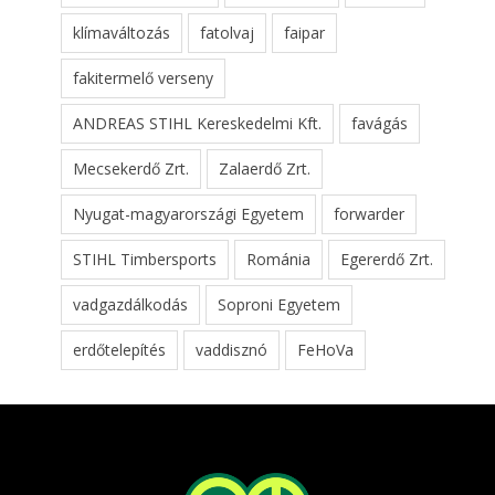
klímaváltozás
fatolvaj
faipar
fakitermelő verseny
ANDREAS STIHL Kereskedelmi Kft.
favágás
Mecsekerdő Zrt.
Zalaerdő Zrt.
Nyugat-magyarországi Egyetem
forwarder
STIHL Timbersports
Románia
Egererdő Zrt.
vadgazdálkodás
Soproni Egyetem
erdőtelepítés
vaddisznó
FeHoVa