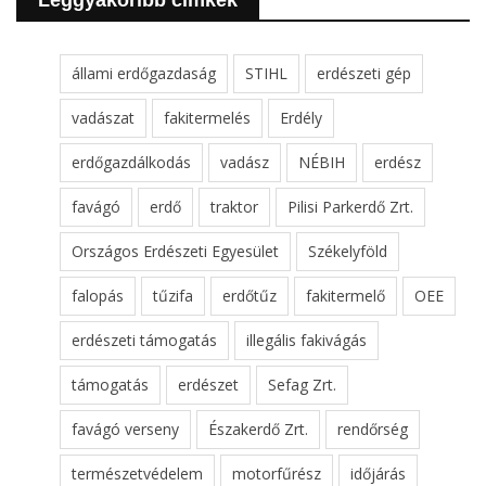
Leggyakoribb cimkék
állami erdőgazdaság
STIHL
erdészeti gép
vadászat
fakitermelés
Erdély
erdőgazdálkodás
vadász
NÉBIH
erdész
favágó
erdő
traktor
Pilisi Parkerdő Zrt.
Országos Erdészeti Egyesület
Székelyföld
falopás
tűzifa
erdőtűz
fakitermelő
OEE
erdészeti támogatás
illegális fakivágás
támogatás
erdészet
Sefag Zrt.
favágó verseny
Északerdő Zrt.
rendőrség
természetvédelem
motorfűrész
időjárás