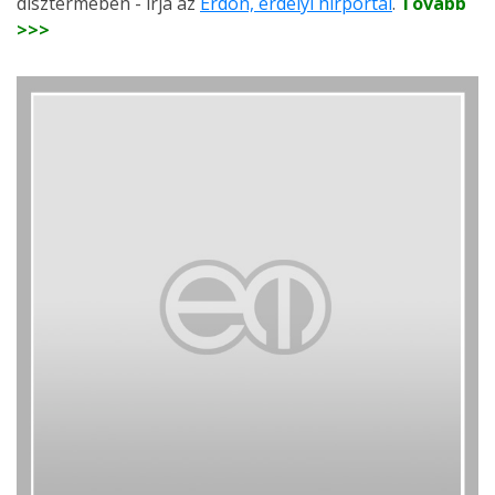
dísztermében - írja az
Erdon, erdélyi hírportál
.
Tovább
>>>