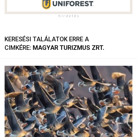
h i r d e t é s
KERESÉSI TALÁLATOK ERRE A
CIMKÉRE:
MAGYAR TURIZMUS ZRT.