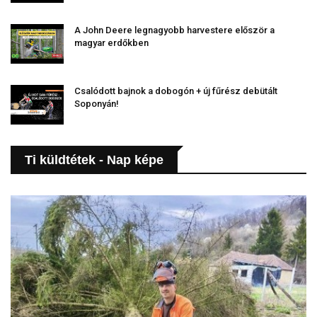
A John Deere legnagyobb harvestere először a
magyar erdőkben
Csalódott bajnok a dobogón + új fűrész debütált
Soponyán!
Ti küldtétek - Nap képe