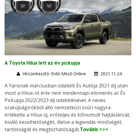
A Toyota Hilux lett az év pickupja
Hírszerkesztő: Erdő-Mező Online
2021.11.24.
A Yarisnak márciusban odaítélt Év Autója 2021 díj után
most a Hilux-ot érte nem mindennapi elismerés az Év
Pickupja 2022/2023 díj odaítélésével. A neves
szakújságírókból álló nemzetközi zsűri nagyra
értékelte a Hilux új, erőteljes és kifinomult hajtásláncát,
kiváló kezelhetőségét, illetve a legendás minőségét,
tartósságát és megbízhatóságát.
Tovább >>>