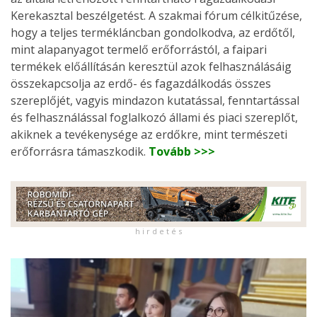
Kerekasztal beszélgetést. A szakmai fórum célkitűzése,
hogy a teljes termékláncban gondolkodva, az erdőtől,
mint alapanyagot termelő erőforrástól, a faipari
termékek előállításán keresztül azok felhasználásáig
összekapcsolja az erdő- és fagazdálkodás összes
szereplőjét, vagyis mindazon kutatással, fenntartással
és felhasználással foglalkozó állami és piaci szereplőt,
akiknek a tevékenysége az erdőkre, mint természeti
erőforrásra támaszkodik.
Tovább >>>
h i r d e t é s