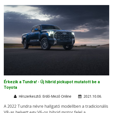
Érkezik a Tundra! - Új hibrid pickupot mutatott be a
Toyota
Hírszerkesztő: Erdő-Mező Online
2021.10.06.
A 2022 Tundra névre hallgató modellben a tradicionális
V8-as helyett egy V6-os hibrid motor felel a