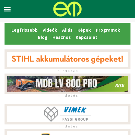
Legfrissebb
Videók
Állás
Képek
Programok
Blog
Hasznos
Kapcsolat
h i r d e t é s
h i r d e t é s
h i r d e t é s