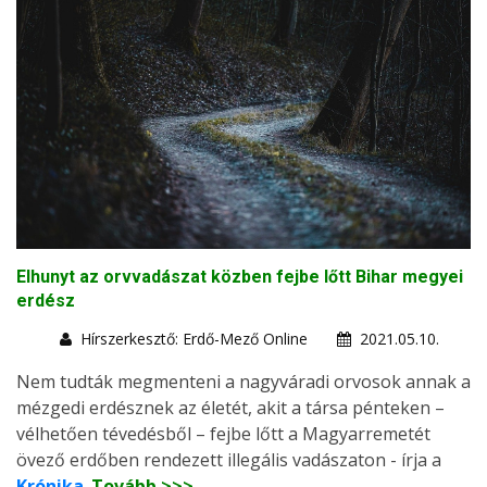
Elhunyt az orvvadászat közben fejbe lőtt Bihar megyei
erdész
Hírszerkesztő: Erdő-Mező Online
2021.05.10.
Nem tudták megmenteni a nagyváradi orvosok annak a
mézgedi erdésznek az életét, akit a társa pénteken –
vélhetően tévedésből – fejbe lőtt a Magyarremetét
övező erdőben rendezett illegális vadászaton - írja a
Krónika
.
Tovább >>>