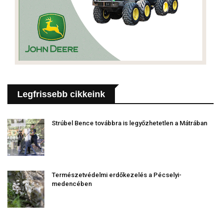
Legfrissebb cikkeink
Strúbel Bence továbbra is legyőzhetetlen a Mátrában
Természetvédelmi erdőkezelés a Pécselyi-
medencében