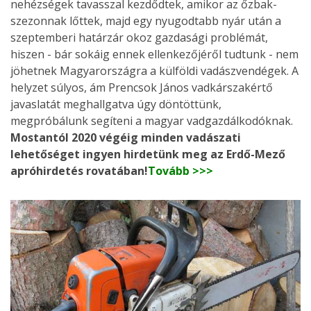
nehézségek tavasszal kezdődtek, amikor az őzbak-
szezonnak lőttek, majd egy nyugodtabb nyár után a
szeptemberi határzár okoz gazdasági problémát,
hiszen - bár sokáig ennek ellenkezőjéről tudtunk - nem
jöhetnek Magyarországra a külföldi vadászvendégek. A
helyzet súlyos, ám Prencsok János vadkárszakértő
javaslatát meghallgatva úgy döntöttünk,
megpróbálunk segíteni a magyar vadgazdálkodóknak.
Mostantól 2020 végéig minden vadászati
lehetőséget ingyen hirdetünk meg az Erdő-Mező
apróhirdetés rovatában!
Tovább >>>