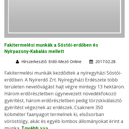
Fakitermelési munkák a Sóstói-erdőben és
Nyírpazony-Kabalás mellett
Hírszerkesztő: Erdő-Mező Online
2017.02.28.
Fakitermelési munkák kezdődtek a nyíregyházi Sóstói-
erdőben. A Nyírerdő Zrt. Nyíregyházi Erdészete több
területen nevelővágást hajt végre mintegy 13 hektáron.
Három erdőrészletben úgynevezett növedékfokozó
gyérítést, három erdőrészletben pedig törzskiválasztó
gyérítést végeznek az erdészek. Csaknem 350
köbméter faanyagot termelnek ki, elsősorban
vöröstölgy, akác és egyéb lombos állományokat érint a
munka.
Tovább >>>