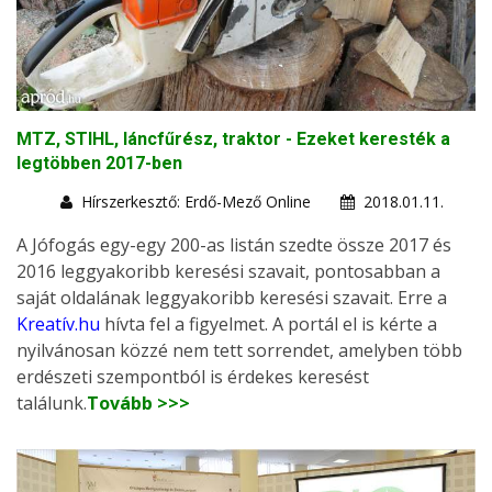
MTZ, STIHL, láncfűrész, traktor - Ezeket keresték a
legtöbben 2017-ben
Hírszerkesztő: Erdő-Mező Online
2018.01.11.
A Jófogás egy-egy 200-as listán szedte össze 2017 és
2016 leggyakoribb keresési szavait, pontosabban a
saját oldalának leggyakoribb keresési szavait. Erre a
Kreatív.hu
hívta fel a figyelmet. A portál el is kérte a
nyilvánosan közzé nem tett sorrendet, amelyben több
erdészeti szempontból is érdekes keresést
találunk.
Tovább >>>