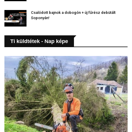
Csalódott bajnok a dobogón + új fűrész debütált
Soponyán!
Ti küldtétek - Nap képe