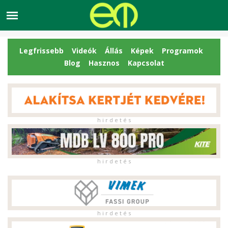
Legfrissebb
Videók
Állás
Képek
Programok
Blog
Hasznos
Kapcsolat
h i r d e t é s
h i r d e t é s
h i r d e t é s