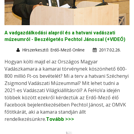
A vadgazdálkodási alapról és a hatvani vadászati
múzeumról - Beszélgetés Pechtol Jánossal (+VIDEÓ)
Hírszerkesztő: Erdő-Mező Online
2017.02.26.
Hogyan költi majd el az Országos Magyar
Vadászkamara a kamarai törvénynek köszönhető 600-
800 millió Ft-os bevételét? Mi a terv a hatvani Széchenyi
Zsigmond Vadászati Múzeummal? Mit lehet tudni a
2021-es Vadászati Világkiállításról? A FeHoVa idején
többek között ezekről kérdeztük az Erdő-Mező élő
Facebook bejelentkezésében Pechtol Jánost, az OMVK
főtitkárát, aki a kamara standján állt
rendelkezésünkre.
Tovább >>>