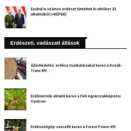
Ezúttal is számos erdészt tüntettek ki október 23.
alkalmából (+KÉPEK)
Erdészeti, vadászati állások
Álláshirdetés: erdész munkatársakat keres a Kozák-
Trans Kft.
Erdőmérnök oktatót keres a Déli Agrárszakképzési
Centrum
Erdészetigép-szerelőt keres a Forest Power Kft.