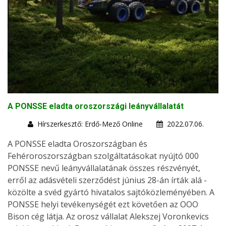
A PONSSE eladta oroszországi leányvállalatát
Hírszerkesztő: Erdő-Mező Online
2022.07.06.
A PONSSE eladta Oroszországban és
Fehéroroszországban szolgáltatásokat nyújtó 000
PONSSE nevű leányvállalatának összes részvényét,
erről az adásvételi szerződést június 28-án írták alá -
közölte a svéd gyártó hivatalos sajtóközleményében. A
PONSSE helyi tevékenységét ezt követően az OOO
Bison cég látja. Az orosz vállalat Alekszej Voronkevics