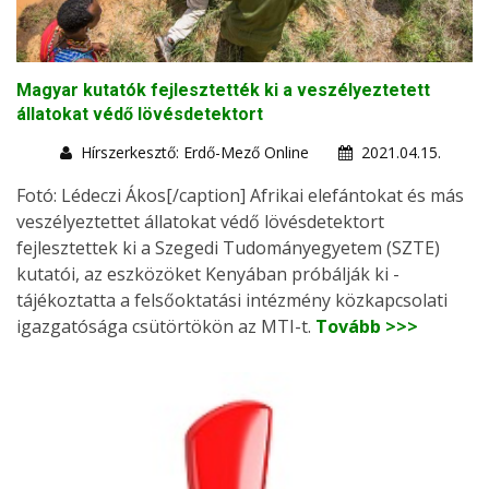
Magyar kutatók fejlesztették ki a veszélyeztetett
állatokat védő lövésdetektort
Hírszerkesztő: Erdő-Mező Online
2021.04.15.
Fotó: Lédeczi Ákos[/caption] Afrikai elefántokat és más
veszélyeztettet állatokat védő lövésdetektort
fejlesztettek ki a Szegedi Tudományegyetem (SZTE)
kutatói, az eszközöket Kenyában próbálják ki -
tájékoztatta a felsőoktatási intézmény közkapcsolati
igazgatósága csütörtökön az MTI-t.
Tovább >>>