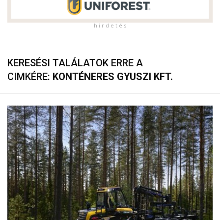
h i r d e t é s
KERESÉSI TALÁLATOK ERRE A
CIMKÉRE:
KONTÉNERES GYUSZI KFT.