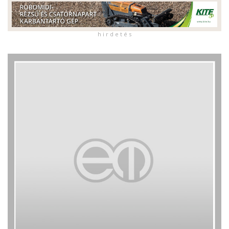
h i r d e t é s