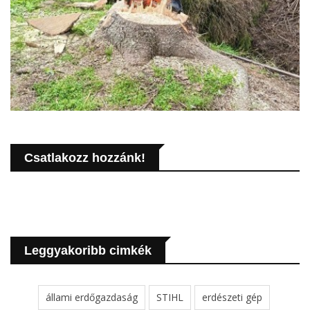
Csatlakozz hozzánk!
Leggyakoribb cimkék
állami erdőgazdaság
STIHL
erdészeti gép