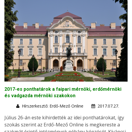
2017-es ponthatárok a faipari mérnöki, erdőmérnöki
és vadgazda mérnöki szakokon
Hírszerkesztő: Erdő-Mező Online
2017.07.27.
Július 26-án este kihirdették az idei ponthatárokat, így
szokás szerint az Erdő-Mező Online is megkereste a
szakmát érintő intézmények néhány képzését. Kíváncsi