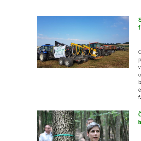
S
f
C
p
v
o
b
é
f
Ö
b