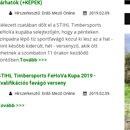
várhatók (+KÉPEK)
Hírszerkesztő: Erdő-Mező Online
2019.02.09.
iélezett csatában dőlt el a STIHL Timbersports
eHoVa kupába selejtezőjén, hogy a pénteken
zínpadra lépő tíz sportfavágó közül ki lesz az a hat -
int később kiderült, hét - versenyző, akik ott
ehetnek a szombaton 11 órakor kezdődő
öntőben.
Tovább >>>
STIHL Timbersports FeHoVa Kupa 2019 -
valifikációs favágó verseny
Hírszerkesztő: Erdő-Mező Online
2019.02.09.
Tovább >>>