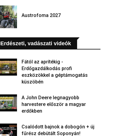
Austrofoma 2027
Erdészeti, vadászati videók
Fától az aprítékig -
Erdőgazdálkodás profi
eszközökkel a géptámogatás
küszöbén
A John Deere legnagyobb
harvestere először a magyar
erdőkben
Csalódott bajnok a dobogón + új
fűrész debütált Soponyán!