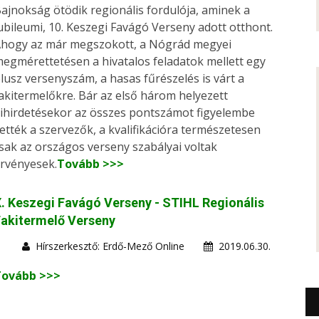
ajnokság ötödik regionális fordulója, aminek a
ubileumi, 10. Keszegi Favágó Verseny adott otthont.
hogy az már megszokott, a Nógrád megyei
egmérettetésen a hivatalos feladatok mellett egy
lusz versenyszám, a hasas fűrészelés is várt a
akitermelőkre. Bár az első három helyezett
ihirdetésekor az összes pontszámot figyelembe
ették a szervezők, a kvalifikációra természetesen
sak az országos verseny szabályai voltak
rvényesek.
Tovább >>>
. Keszegi Favágó Verseny - STIHL Regionális
akitermelő Verseny
Hírszerkesztő: Erdő-Mező Online
2019.06.30.
Tovább >>>