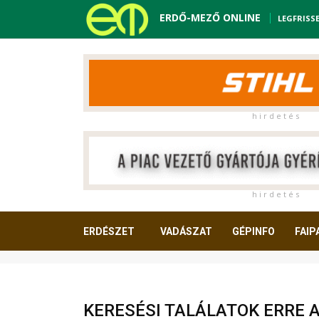
ERDŐ-MEZŐ ONLINE
LEGFRISS
h i r d e t é s
h i r d e t é s
ERDÉSZET
VADÁSZAT
GÉPINFO
FAIP
OLVASNIVALÓ
KERESÉSI TALÁLATOK ERRE 