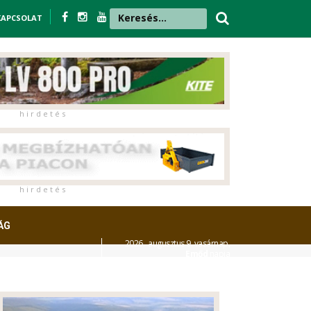
KAPCSOLAT
h i r d e t é s
h i r d e t é s
ÁG
2026. augusztus 9. vasárnap,
Emőd
napja