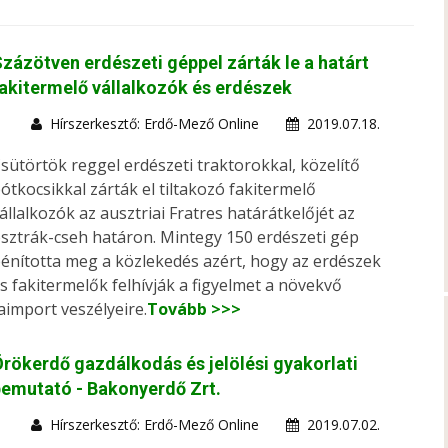
zázötven erdészeti géppel zárták le a határt
akitermelő vállalkozók és erdészek
Hírszerkesztő: Erdő-Mező Online
2019.07.18.
sütörtök reggel erdészeti traktorokkal, közelítő
ótkocsikkal zárták el tiltakozó fakitermelő
állalkozók az ausztriai Fratres határátkelőjét az
sztrák-cseh határon. Mintegy 150 erdészeti gép
énította meg a közlekedés azért, hogy az erdészek
s fakitermelők felhívják a figyelmet a növekvő
aimport veszélyeire.
Tovább >>>
rökerdő gazdálkodás és jelölési gyakorlati
emutató - Bakonyerdő Zrt.
Hírszerkesztő: Erdő-Mező Online
2019.07.02.