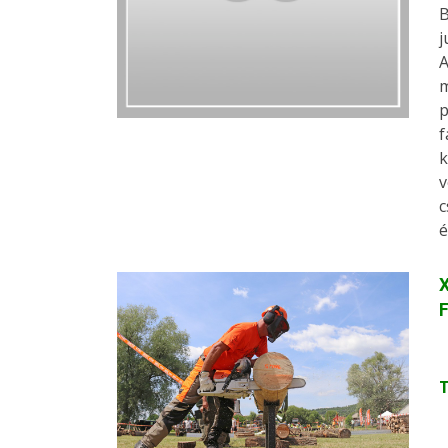
B
j
A
m
p
f
k
v
c
é
X
F