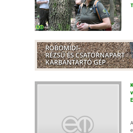
K
v
A
e