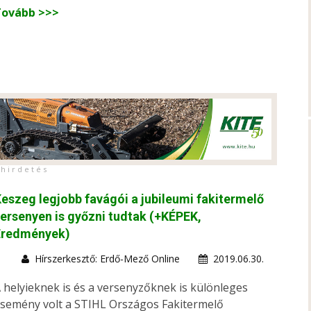
Tovább >>>
h i r d e t é s
eszeg legjobb favágói a jubileumi fakitermelő
ersenyen is győzni tudtak (+KÉPEK,
Eredmények)
Hírszerkesztő: Erdő-Mező Online
2019.06.30.
 helyieknek is és a versenyzőknek is különleges
semény volt a STIHL Országos Fakitermelő