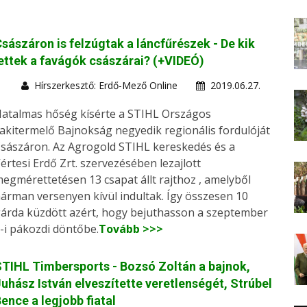
sászáron is felzúgtak a láncfűrészek - De kik
ettek a favágók császárai? (+VIDEÓ)
Hírszerkesztő: Erdő-Mező Online
2019.06.27.
atalmas hőség kísérte a STIHL Országos
akitermelő Bajnokság negyedik regionális fordulóját
sászáron. Az Agrogold STIHL kereskedés és a
értesi Erdő Zrt. szervezésében lezajlott
egmérettetésen 13 csapat állt rajthoz , amelyből
árman versenyen kívül indultak. Így összesen 10
árda küzdött azért, hogy bejuthasson a szeptember
-i pákozdi döntőbe.
Tovább >>>
TIHL Timbersports - Bozsó Zoltán a bajnok,
uhász István elveszítette veretlenségét, Strúbel
ence a legjobb fiatal