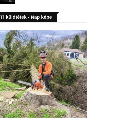
Ti küldtétek - Nap képe