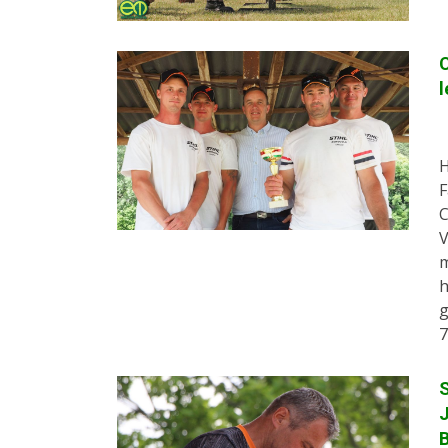
C
l
H
F
C
V
m
h
g
7
S
J
B