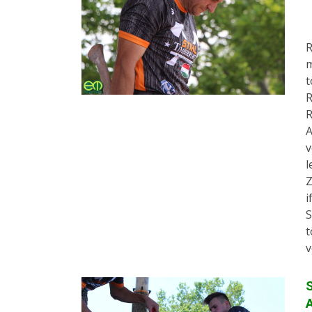
R
m
t
R
R
A
v
l
Z
i
S
t
v