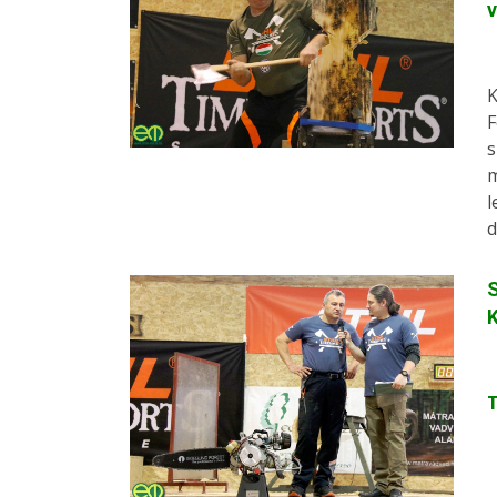
K
F
s
m
l
d
K