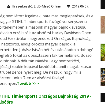
Hírszerkesztő: Erdő-Mező Online
2019.06.07.
ég nem látott izgalmak, hatalmas meglepetések, és a
agyar STIHL Timbersports favágó versenyszéria
örténelmében a második magyar bajnok avatása.
öviden erről szólt az alsóörsi Harley Davidson Open
oad Fesztiválon megrendezett Országos Bajnokság.
 hatszoros, eddig örökös magyar bajnok, a
erhetetlen Juhász István hét év után átadta a dobogó
egfelső fokát az ópusztaszeri fakitermelőnek, Bozsó
oltánnak. A délután ráadásul egy nemzetközi,
fjúsági rookie kupával kezdődött, amit magabiztosan
trúbel Bence nyert meg. De nézzük, hogy mi is
örtént június 7-én az alsóörsi favágó
ersenyen.
Tovább >>>
STIHL Timbersports Országos Bajnokság 2019 -
Alsóörs